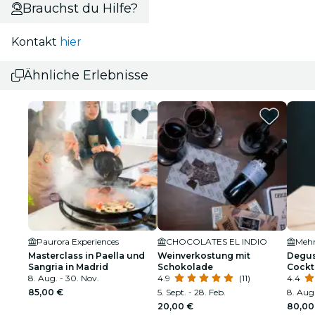
Brauchst du Hilfe?
Kontakt
hier
Ähnliche Erlebnisse
Paurora Experiences
CHOCOLATES EL INDIO
Mehr
Masterclass in Paella und
Weinverkostung mit
Degus
Sangria in Madrid
Schokolade
Cockt
8. Aug. - 30. Nov.
4.9
(11)
in La
4.4
85,00 €
5. Sept. - 28. Feb.
8. Aug.
20,00 €
80,00