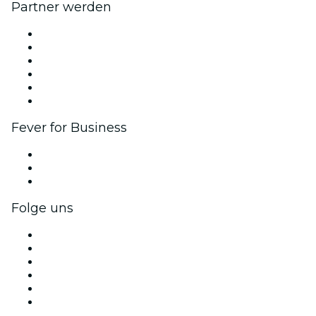
Partner werden
Fever Zone
Veröffentliche dein Event
Firmenevents & -vorteile
Affiliate-Programm
Botschafter & Influencer-Programm
Markenpartnerschaften
Fever for Business
Privatveranstaltungen & Gruppentickets
Firmenvorteile
Firmengeschenkkarten und -gutscheine
Folge uns
Facebook
X (Twitter)
Instagram
TikTok
LinkedIn
YouTube