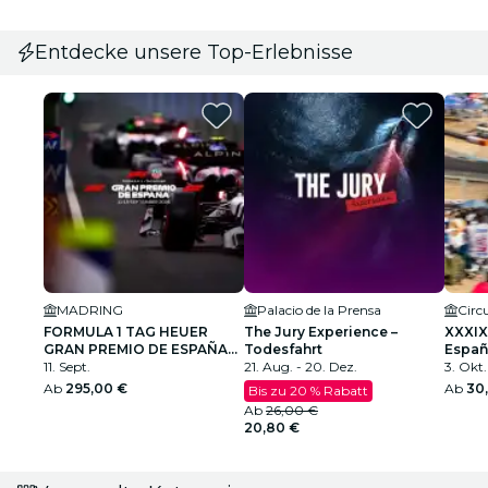
Entdecke unsere Top-Erlebnisse
MADRING
Palacio de la Prensa
FORMULA 1 TAG HEUER
The Jury Experience –
XXXIX
GRAN PREMIO DE ESPAÑA
Todesfahrt
Españ
2026
11. Sept.
21. Aug. - 20. Dez.
Cami
3. Okt.
Ab
295,00 €
Ab
30
Bis zu 20 % Rabatt
Ab
26,00 €
20,80 €