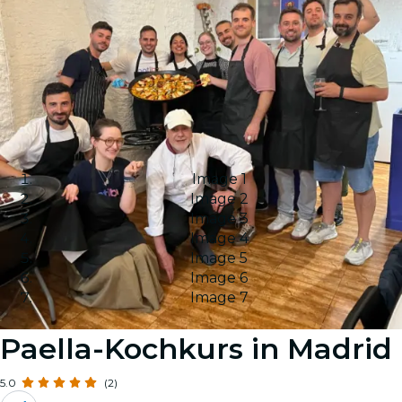
Image 1
Image 2
Image 3
Image 4
Image 5
Image 6
Image 7
Paella-Kochkurs in Madrid
5.0
(2)