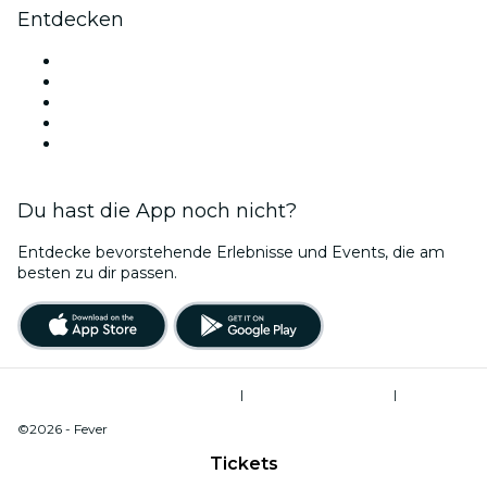
Entdecken
Veranstaltungsorte in Madrid
Heute
Morgen
Diese Woche
Dieses Wochenende
Du hast die App noch nicht?
Entdecke bevorstehende Erlebnisse und Events, die am
besten zu dir passen.
Allgemeine Geschäftsbedingungen
|
Datenschutzerklärung
|
Cookie-Verwaltung
©2026 - Fever
Tickets