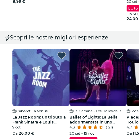
8,99 €
20 set 
Up to
Da
30
24,00
Scopri le nostre migliori esperienze
Cabaret La Vénus
La Cabane - Les Halles de la Cartoucherie
Loca
La Jazz Room: un tributo a
Ballet of Lights: La Bella
Place
Frank Sinatra e Louis
addormentata in uno
Toulo
Armstrong
9 ott
spettacolo scintillante
4.3
(121)
4.7
Da
26,00 €
20 set - 15 nov
Da
11,