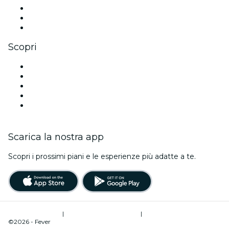
TikTok
LinkedIn
Youtube
Scopri
Luoghi a Tolosa
Oggi
Domani
Questa settimana
Questo fine settimana
Scarica la nostra app
Scopri i prossimi piani e le esperienze più adatte a te.
Termini di utilizzo
|
Informativa sulla privacy
|
Gestione dei cookie
©2026 - Fever