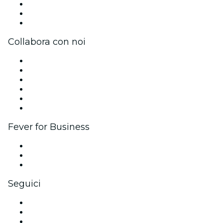
Unisciti al team
Carte regalo
Centro assistenza
Collabora con noi
Gestisci il tuo evento
Pubblica il tuo evento
Eventi aziendali & benefit
Programma di affiliazione
Programma Ambassador e Influencer
Brand partnership
Fever for Business
Eventi privati e biglietti di gruppo
Benefit aziendali
Gift card e voucher aziendali
Seguici
Facebook
X (Twitter)
Instagram