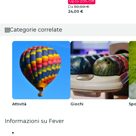
Up to 20% Off
Da
30,00 €
24,00 €
Categorie correlate
Attività
Giochi
Spo
Informazioni su Fever
Stampa