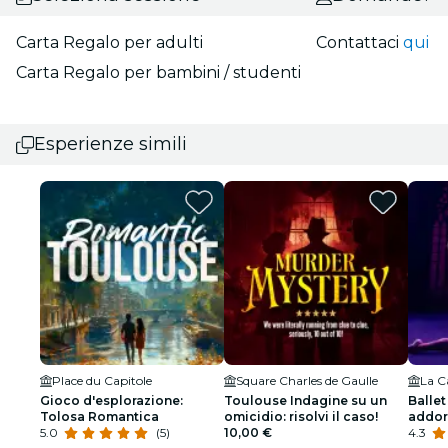
Carta Regalo per adulti
Contattaci
qui
Carta Regalo per bambini / studenti
Esperienze simili
Place du Capitole
Square Charles de Gaulle
Gioco d'esplorazione:
Toulouse Indagine su un
Ballet
Tolosa Romantica
omicidio: risolvi il caso!
addor
5.0
(5)
10,00 €
spetta
4.3