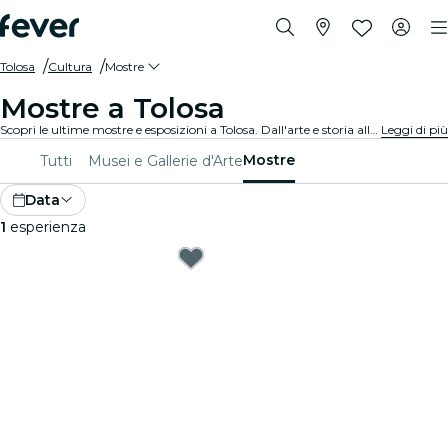
Tolosa
Cultura
Mostre
Mostre a Tolosa
Scopri le ultime mostre e esposizioni a Tolosa. Dall'arte e storia alla scienza e tecnologia, esplora esposizioni affascinanti che accendono la tua curiosità.
Leggi di più
Mostre
Tutti
Musei e Gallerie d'Arte
Data
1
esperienza