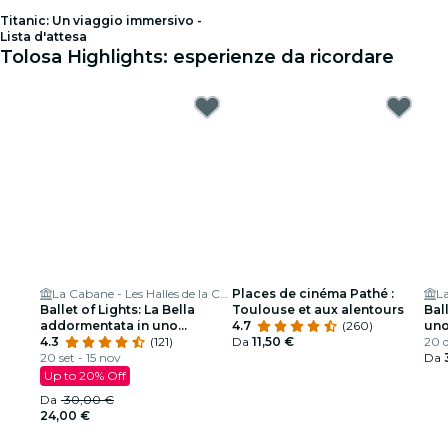
Titanic: Un viaggio immersivo -
Lista d'attesa
Tolosa Highlights: esperienze da ricordare
La Cabane - Les Halles de la Cartoucherie
Places de cinéma Pathé :
Ballet of Lights: La Bella
Toulouse et aux alentours
Bal
addormentata in uno
4.7
(260)
uno
spettacolo scintillante
4.3
(121)
Da
11,50 €
20 d
20 set - 15 nov
Da
Up to 20% Off
Da
30,00 €
24,00 €