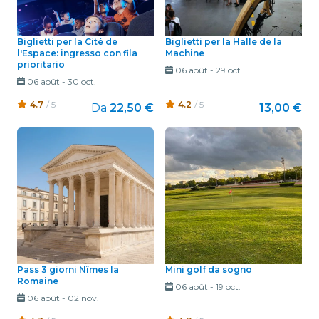
Biglietti per la Cité de
Biglietti per la Halle de la
l'Espace: ingresso con fila
Machine
prioritario
06 août
-
29 oct.
06 août
-
30 oct.
4.7
/ 5
4.2
/ 5
Da
22,50 €
13,00 €
Pass 3 giorni Nîmes la
Mini golf da sogno
Romaine
06 août
-
19 oct.
06 août
-
02 nov.