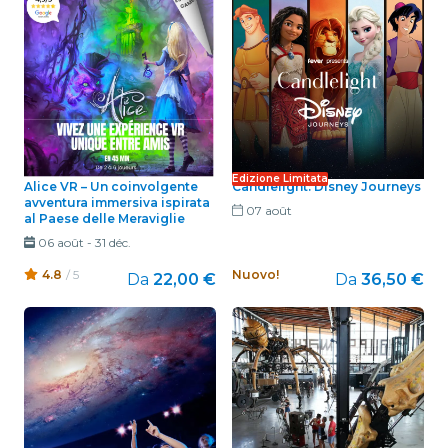
Edizione Limitata
Alice VR – Un coinvolgente
Candlelight: Disney Journeys
avventura immersiva ispirata
07 août
al Paese delle Meraviglie
06 août
-
31 déc.
4.8
/ 5
Nuovo!
Da
22,00 €
Da
36,50 €