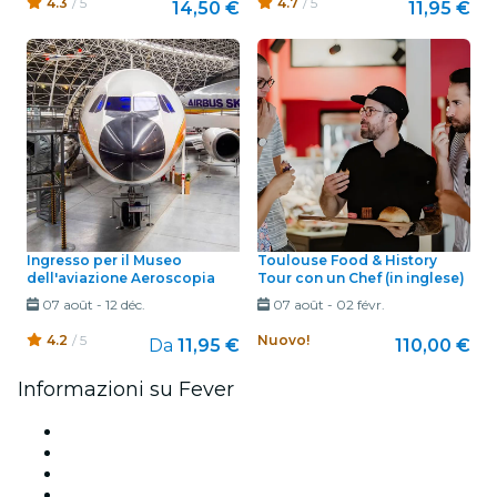
4.3
/ 5
4.7
/ 5
14,50 €
11,95 €
Ingresso per il Museo
Toulouse Food & History
dell'aviazione Aeroscopia
Tour con un Chef (in inglese)
07 août
-
12 déc.
07 août
-
02 févr.
4.2
/ 5
Nuovo!
Da
11,95 €
110,00 €
Informazioni su Fever
Stampa
Unisciti al team
Carte regalo
Centro assistenza