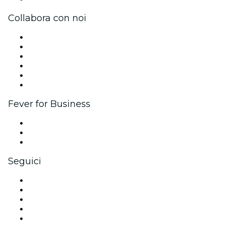
Collabora con noi
Gestisci il tuo evento
Pubblica il tuo evento
Eventi aziendali & benefit
Programma di affiliazione
Programma Ambassador e Influencer
Brand partnership
Fever for Business
Eventi privati e biglietti di gruppo
Benefit aziendali
Gift card e voucher aziendali
Seguici
Facebook
X (Twitter)
Instagram
TikTok
LinkedIn