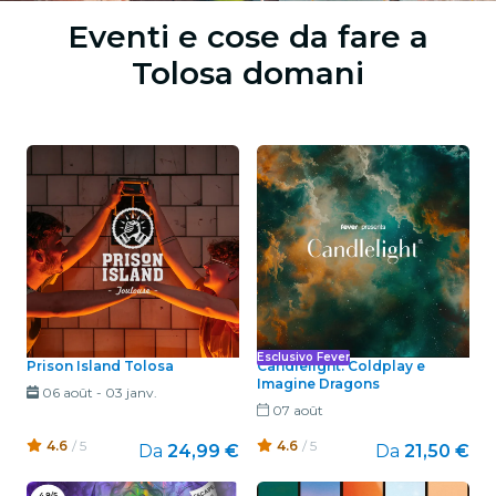
Eventi e cose da fare a
Tolosa domani
Esclusivo Fever
Prison Island Tolosa
Candlelight: Coldplay e
Imagine Dragons
06 août
-
03 janv.
07 août
4.6
/ 5
4.6
/ 5
Da
24,99 €
Da
21,50 €