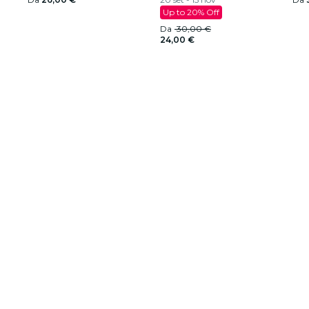
Up to 20% Off
Da
30,00 €
24,00 €