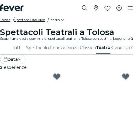
Tolosa
Spettacoli dal vivo
Teatro
Spettacoli Teatrali a Tolosa
Scopri una vasta gamma di spettacoli teatrali a Tolosa con tutti i tipi di produzioni disponibili e trascorri una piacevole serata in ottima compagnia. Qualunque siano i tuoi gusti, sei sicuro di trovare uno spettacolo adatto a te.
Leggi di più
Teatro
Tutti
Spettacoli di danza
Danza Classica
Stand-Up
Data
2
esperienze