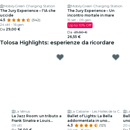
MobilyGreen Charging Station
MobilyGreen Charging Station
The Jury Experience – l’IA che
The Jury Experience – Un
uccide
incontro mortale in mare
4.5
(342)
19 set - 09 gen
24 ott - 16 gen
Up to 10% Off
Da
29,00 €
Da
29,50 €
26,55 €
Tolosa Highlights: esperienze da ricordare
La Vénus
La Cabane - Les Halles de la Cartoucherie
La Jazz Room: un tributo a
Ballet of Lights: La Bella
Bal
Frank Sinatra e Louis
addormentata in uno
uno
Armstrong
09 ott
spettacolo scintillante
4.3
(121)
20 d
Da
26,00 €
20 set - 15 nov
Da