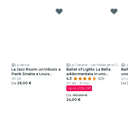
La Vénus
La Cabane - Les Halles de la Cartoucherie
La Jazz Room: un tributo a
Ballet of Lights: La Bella
Bal
Frank Sinatra e Louis
addormentata in uno
uno
Armstrong
09 ott
spettacolo scintillante
4.3
(121)
20 d
Da
26,00 €
20 set - 15 nov
Da
Up to 20% Off
Da
30,00 €
24,00 €