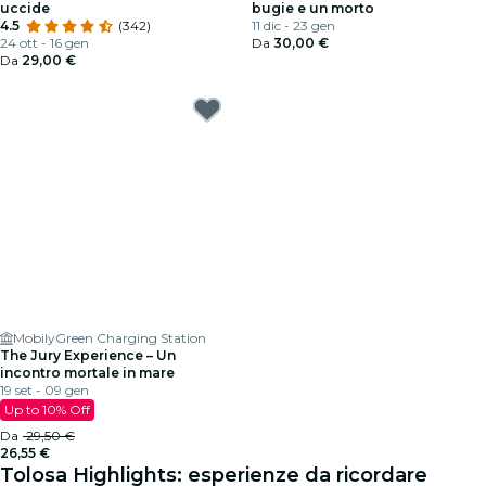
uccide
bugie e un morto
4.5
(342)
11 dic - 23 gen
24 ott - 16 gen
Da
30,00 €
Da
29,00 €
MobilyGreen Charging Station
The Jury Experience – Un
incontro mortale in mare
19 set - 09 gen
Up to 10% Off
Da
29,50 €
26,55 €
Tolosa Highlights: esperienze da ricordare