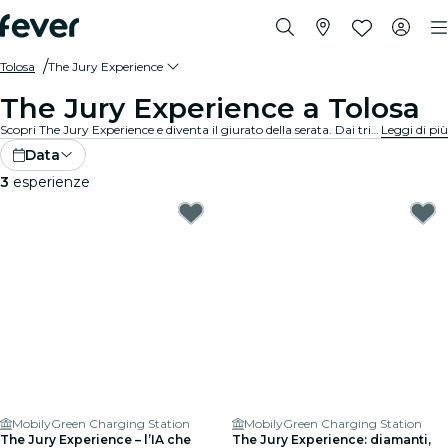
Tolosa
The Jury Experience
The Jury Experience a Tolosa
Scopri The Jury Experience e diventa il giurato della serata. Dai triangoli amorosi alle negligenze mediche, ogni caso è un vortice di scandali, casi e colpi di scena che ti terranno con il fiato sospeso. Esamina le prove, sanalizza le testimonianze e prendi la tua decisione: colpevole o innocente?
Leggi di più
Data
3
esperienze
MobilyGreen Charging Station
MobilyGreen Charging Station
The Jury Experience – l’IA che
The Jury Experience: diamanti,