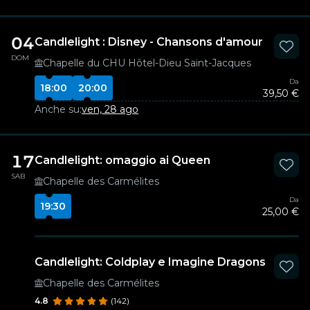
04
Candlelight : Disney - Chansons d'amour
DOM
Chapelle du CHU Hôtel-Dieu Saint-Jacques
Da
18:00
20:00
39,50 €
Anche su:
ven, 28 ago
17
Candlelight: omaggio ai Queen
SAB
Chapelle des Carmélites
Da
19:30
25,00 €
Candlelight: Coldplay e Imagine Dragons
Chapelle des Carmélites
4.8
(142)