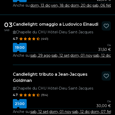
Anche su:
dom, 13 dic
·
ven, 18 dic
·
dom, 20 dic
·
sab, 06 feb
03
Candlelight: omaggio a Ludovico Einaudi
SAB
Chapelle du CHU Hôtel-Dieu Saint-Jacques
4.7
(441)
Da
19:00
31,50 €
Anche su:
sab, 29 ago
·
sab, 12 set
·
dom, 01 nov
·
sab, 12 dic
·
d
Candlelight: tributo a Jean-Jacques
Goldman
Chapelle du CHU Hôtel-Dieu Saint-Jacques
4.7
(194)
Da
21:00
30,00 €
Anche su:
sab, 12 set
·
dom, 01 nov
·
sab, 12 dic
·
dom, 07 feb