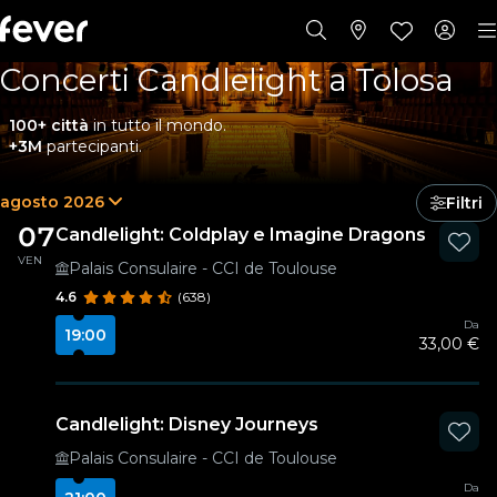
Concerti Candlelight a Tolosa
100+ città
in tutto il mondo.
+3M
partecipanti.
agosto 2026
Filtri
07
Candlelight: Coldplay e Imagine Dragons
VEN
Palais Consulaire - CCI de Toulouse
4.6
(638)
Da
19:00
33,00 €
Candlelight: Disney Journeys
Palais Consulaire - CCI de Toulouse
Da