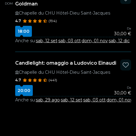
Goldman
DOM
Chapelle du CHU Hôtel-Dieu Saint-Jacques
4.7
(194)
Da
18:00
30,00 €
Anche su:
sab, 12 set
·
sab, 03 ott
·
dom, 01 nov
·
sab, 12 dic
Candlelight: omaggio a Ludovico Einaudi
Chapelle du CHU Hôtel-Dieu Saint-Jacques
4.7
(441)
Da
20:00
30,00 €
Anche su:
sab, 29 ago
·
sab, 12 set
·
sab, 03 ott
·
dom, 01 nov
·
s