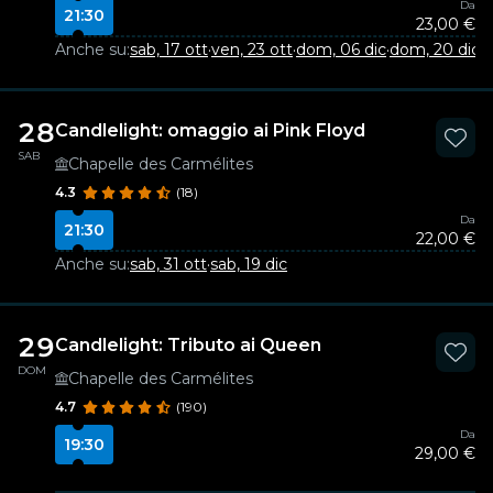
Da
21:30
23,00 €
Anche su:
sab, 17 ott
·
ven, 23 ott
·
dom, 06 dic
·
dom, 20 dic
28
Candlelight: omaggio ai Pink Floyd
SAB
Chapelle des Carmélites
4.3
(18)
Da
21:30
22,00 €
Anche su:
sab, 31 ott
·
sab, 19 dic
29
Candlelight: Tributo ai Queen
DOM
Chapelle des Carmélites
4.7
(190)
Da
19:30
29,00 €