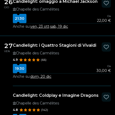
26
Candlelight: omaggio a Michael Jackson
GIO
Chapelle des Carmélites
Da
21:30
22,00 €
Anche su:
ven, 23 ott
·
sab, 19 dic
27
Candlelight: i Quattro Stagioni di Vivaldi
VEN
Chapelle des Carmélites
4.9
(66)
Da
19:30
30,00 €
Anche su:
dom, 20 dic
Candlelight: Coldplay e Imagine Dragons
Chapelle des Carmélites
4.8
(142)