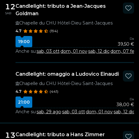
12
Candlelight: tributo a Jean-Jacques
Goldman
SAB
Chapelle du CHU Hôtel-Dieu Saint-Jacques
4.7
(194)
Da
19:00
39,50 €
Anche su:
sab, 03 ott
·
dom, 01 nov
·
sab, 12 dic
·
dom, 07 feb
Candlelight: omaggio a Ludovico Einaudi
Chapelle du CHU Hôtel-Dieu Saint-Jacques
4.7
(441)
Da
21:00
38,00 €
Anche su:
sab, 29 ago
·
sab, 03 ott
·
dom, 01 nov
·
sab, 12 dic
·
d
13
Candlelight: tributo a Hans Zimmer