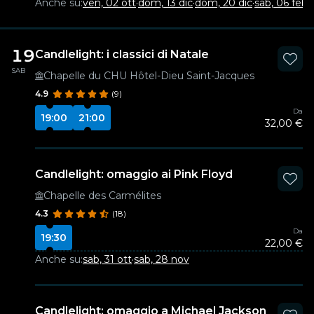
Anche su:
ven, 02 ott
·
dom, 13 dic
·
dom, 20 dic
·
sab, 06 feb
19
Candlelight: i classici di Natale
SAB
Chapelle du CHU Hôtel-Dieu Saint-Jacques
4.9
(9)
Da
19:00
21:00
32,00 €
Candlelight: omaggio ai Pink Floyd
Chapelle des Carmélites
4.3
(18)
Da
19:30
22,00 €
Anche su:
sab, 31 ott
·
sab, 28 nov
Candlelight: omaggio a Michael Jackson