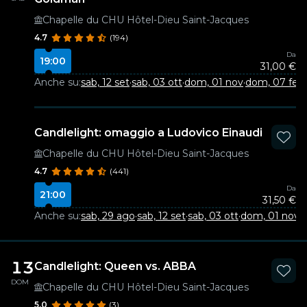
Chapelle du CHU Hôtel-Dieu Saint-Jacques
4.7
(194)
Da
19:00
31,00 €
Anche su:
sab, 12 set
·
sab, 03 ott
·
dom, 01 nov
·
dom, 07 feb
Candlelight: omaggio a Ludovico Einaudi
Chapelle du CHU Hôtel-Dieu Saint-Jacques
4.7
(441)
Da
21:00
31,50 €
Anche su:
sab, 29 ago
·
sab, 12 set
·
sab, 03 ott
·
dom, 01 nov
·
d
13
Candlelight: Queen vs. ABBA
DOM
Chapelle du CHU Hôtel-Dieu Saint-Jacques
5.0
(3)