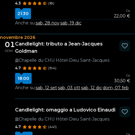
4.3
(18)
Da
21:30
22,00 €
Anche su:
sab, 28 nov
·
sab, 19 dic
novembre 2026
01
Candlelight: tributo a Jean-Jacques
Goldman
DOM
Chapelle du CHU Hôtel-Dieu Saint-Jacques
4.7
(194)
Da
18:00
30,50 €
Anche su:
sab, 12 set
·
sab, 03 ott
·
sab, 12 dic
·
dom, 07 feb
Candlelight: omaggio a Ludovico Einaudi
Chapelle du CHU Hôtel-Dieu Saint-Jacques
4.7
(441)
Da