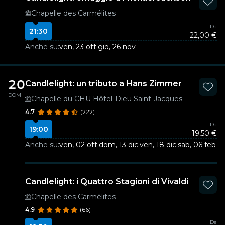
Chapelle des Carmélites
Da
21:30
22,00 €
Anche su:
ven, 23 ott
·
gio, 26 nov
20
Candlelight: un tributo a Hans Zimmer
DOM
Chapelle du CHU Hôtel-Dieu Saint-Jacques
4.7
(222)
Da
19:00
19,50 €
Anche su:
ven, 02 ott
·
dom, 13 dic
·
ven, 18 dic
·
sab, 06 feb
Candlelight: i Quattro Stagioni di Vivaldi
Chapelle des Carmélites
4.9
(66)
Da