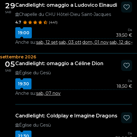
29
Candlelight: omaggio a Ludovico Einaudi
SAB
Chapelle du CHU Hôtel-Dieu Saint-Jacques
4.7
(441)
Da
19:00
39,50 €
Anche su:
sab, 12 set
·
sab, 03 ott
·
dom, 01 nov
·
sab, 12 dic
·
do
settembre 2026
05
Candlelight: omaggio a Céline Dion
SAB
Église du Gesù
Da
19:30
18,50 €
Anche su:
sab, 07 nov
Candlelight: Coldplay e Imagine Dragons
Église du Gesù
Da
21:30