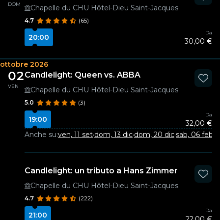
DOM
Chapelle du CHU Hôtel-Dieu Saint-Jacques
4.7
(65)
Da
20:00
30,00 €
ottobre 2026
02
Candlelight: Queen vs. ABBA
VEN
Chapelle du CHU Hôtel-Dieu Saint-Jacques
5.0
(3)
Da
19:00
32,00 €
Anche su:
ven, 11 set
·
dom, 13 dic
·
dom, 20 dic
·
sab, 06 feb
Candlelight: un tributo a Hans Zimmer
Chapelle du CHU Hôtel-Dieu Saint-Jacques
4.7
(222)
Da
21:00
22,00 €