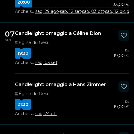
20:00
33,00 €
Anche su:
sab, 29 ago
·
sab, 12 set
·
sab, 03 ott
·
sab, 12 dic
·
dom
07
Candlelight: omaggio a Céline Dion
SAB
Église du Gesù
Da
19:30
19,00 €
Anche su:
sab, 05 set
Candlelight: omaggio a Hans Zimmer
Église du Gesù
Da
21:30
19,00 €
Anche su:
sab, 24 ott