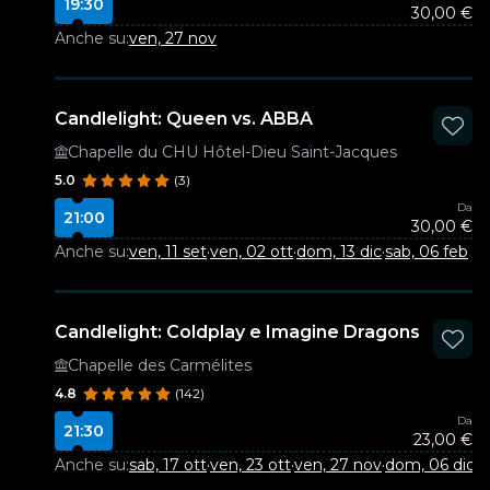
19:30
30,00 €
Anche su:
ven, 27 nov
Candlelight: Queen vs. ABBA
Chapelle du CHU Hôtel-Dieu Saint-Jacques
5.0
(3)
Da
21:00
30,00 €
Anche su:
ven, 11 set
·
ven, 02 ott
·
dom, 13 dic
·
sab, 06 feb
Candlelight: Coldplay e Imagine Dragons
Chapelle des Carmélites
4.8
(142)
Da
21:30
23,00 €
Anche su:
sab, 17 ott
·
ven, 23 ott
·
ven, 27 nov
·
dom, 06 dic