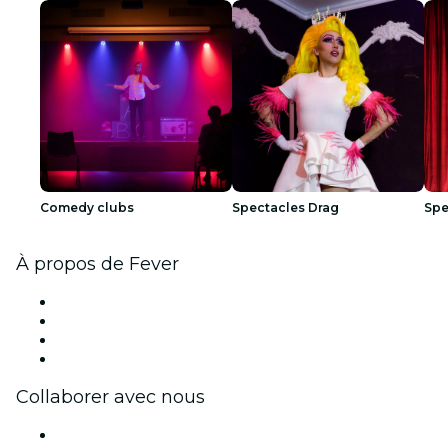
Comedy clubs
Spectacles Drag
Spe
À propos de Fever
Presse
Travailler chez Fever
Cartes-cadeaux
Centre d'aide
Collaborer avec nous
Fever Zone