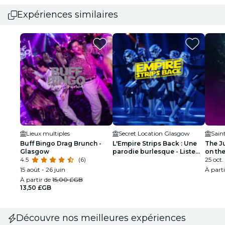
Expériences similaires
Lieux multiples
Secret Location Glasgow
Sain
Buff Bingo Drag Brunch -
L'Empire Strips Back : Une
The J
Glasgow
parodie burlesque - Liste
on the
4.5
(6)
d'attente Glasgow
25 oct. 
15 août - 26 juin
À part
À partir de
15,00 £GB
13,50 £GB
Découvre nos meilleures expériences