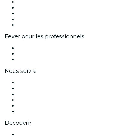
Publiez votre événement
Événements d'entreprise et avantages
Programme d'affiliation
Programme d'ambassadeurs et d'influenceurs
Partenariats avec des marques
Fever pour les professionnels
Événements privés et billets de groupe
Avantages pour les entreprises
Coupons et cartes cadeaux pour les entreprises
Nous suivre
Facebook
X (Twitter)
Instagram
TikTok
LinkedIn
Youtube
Découvrir
Lieux d'événements à Glasgow