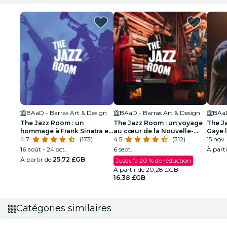
BAaD - Barras Art & Design
BAaD - Barras Art & Design
BAaD
The Jazz Room : un
The Jazz Room : un voyage
The J
hommage à Frank Sinatra et
au cœur de la Nouvelle-
Gaye 
Louis Armstrong
4.7
(173)
Orléans
4.5
(312)
soul
15 nov.
16 août - 24 oct.
6 sept.
À part
À partir de
25,72 £GB
Jusqu'à 20 % de réduction
À partir de
20,28 £GB
16,38 £GB
Catégories similaires