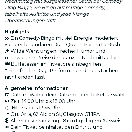
Nachmittag mit ausgelassener Gaudi bei Comedy
Drag Bingo, wo Bingo auf mutige Comedy,
fabelhafte Auftritte und jede Menge
Überraschungen trifft.
Highlights
🎤 Ein Comedy-Bingo mit viel Energie, moderiert
von der legendären Drag Queen Barbra La Bush
🎉 Wilde Wendungen, frecher Humor und
unerwartete Preise den ganzen Nachmittag lang
🍽️ Buffetessen im Ticketpreis inbegriffen
💃 Eine freche Drag-Performance, die das Lachen
nicht enden lässt
Allgemeine Informationen
📅 Datum: Wähle dein Datum in der Ticketauswahl
⏰ Zeit: 14:00 Uhr bis 18:00 Uhr
👉 Bitte sei bis 13:45 Uhr da
📍 Ort: Arta, 62 Albion St, Glasgow G1 1PA
🔞 Altersbeschränkung: 18+ mit gültigem Ausweis
🎟️ Dein Ticket beinhaltet den Eintritt und