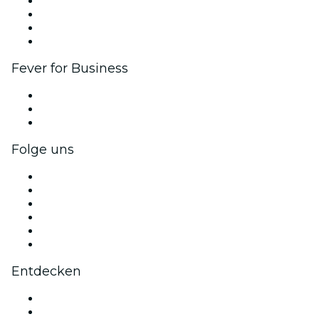
Firmenevents & -vorteile
Affiliate-Programm
Botschafter & Influencer-Programm
Markenpartnerschaften
Fever for Business
Privatveranstaltungen & Gruppentickets
Firmenvorteile
Firmengeschenkkarten und -gutscheine
Folge uns
Facebook
X (Twitter)
Instagram
TikTok
LinkedIn
YouTube
Entdecken
Veranstaltungsorte in Glasgow
Heute