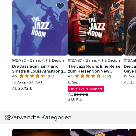
BAaD - Barras Art & Design
BAaD - Barras Art & Design
BAaD
Die Jazzraum: Ein Frank
The Jazz Room: Eine Reise
Die J
Sinatra & Louis Armstrong
zum Herzen von New
Gaye i
Tribut
4.7
(173)
Orleans
4.5
(312)
Soul
15. Nov.
16. Aug. - 24. Okt.
6. Sept.
Ab
25,
Ab
25,72 £
Bis zu 20 % Rabatt
Ab
26,00 £
21,00 £
Verwandte Kategorien