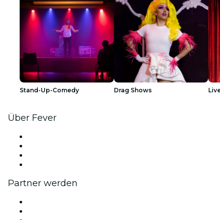
Stand-Up-Comedy
Drag Shows
Liv
Über Fever
Presse
Wir stellen ein!
Geschenkgutscheine
Hilfe-Center
Partner werden
Fever Zone
Veröffentliche dein Event