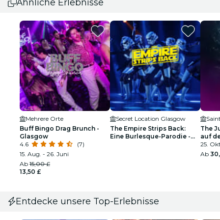
Ähnliche Erlebnisse
Mehrere Orte
Secret Location Glasgow
Sain
Buff Bingo Drag Brunch -
The Empire Strips Back:
The J
Glasgow
Eine Burlesque-Parodie -
auf d
4.6
(7)
Glasgow-Warteliste
25. Okt
15. Aug. - 26. Juni
Ab
30,
Ab
15,00 £
13,50 £
Entdecke unsere Top-Erlebnisse