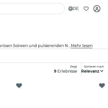
DE
Entdecke die besten Mottopartys in Glasgow, wo jede Veranstaltung ein einzigartiges Abenteuer ist! Von glamourösen Soireen und pulsierenden Neon-Raves bis hin zu Retro-Nächten und nationalen Festivals – du wirst garantiert die beste Zeit deines Lebens haben! Verkleide dich, tanz und schaffe unvergessliche Erinnerungen!
Mehr lesen
Zeigt
Sortieren nach
9
Erlebnisse
Relevanz