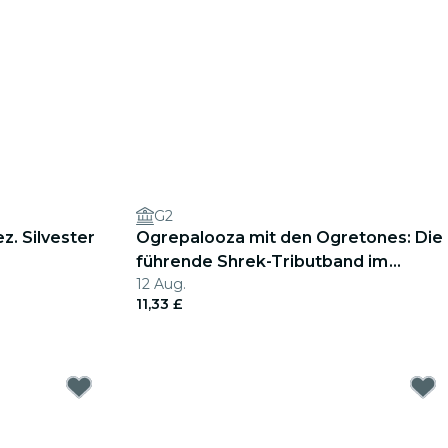
G2
z. Silvester
Ogrepalooza mit den Ogretones: Die
führende Shrek-Tributband im
12 Aug.
Vereinigten Königreich
11,33 £