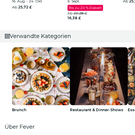
16. Aug. - 24. Okt.
6. Sept.
Ab
25,
Ab
25,72 £
Bis zu 20 % Rabatt
Ab
20,28 £
16,38 £
Verwandte Kategorien
Brunch
Restaurant & Dinner-Shows
Ess
Über Fever