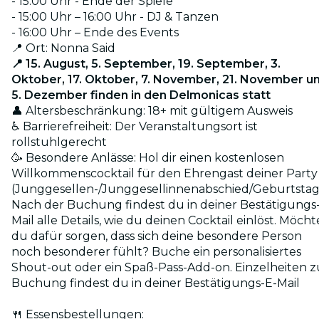
- 15:00 Uhr - Ende der Spiele
- 15:00 Uhr – 16:00 Uhr - DJ & Tanzen
- 16:00 Uhr – Ende des Events
📍 Ort: Nonna Said
📍 15. August, 5. September, 19. September, 3.
Oktober, 17. Oktober, 7. November, 21. November u
5. Dezember finden in den Delmonicas statt
👤 Altersbeschränkung: 18+ mit gültigem Ausweis
♿ Barrierefreiheit: Der Veranstaltungsort ist
rollstuhlgerecht
🥳 Besondere Anlässe: Hol dir einen kostenlosen
Willkommenscocktail für den Ehrengast deiner Party
(Junggesellen-/Junggesellinnenabschied/Geburtstag
Nach der Buchung findest du in deiner Bestätigungs
Mail alle Details, wie du deinen Cocktail einlöst. Möcht
du dafür sorgen, dass sich deine besondere Person
noch besonderer fühlt? Buche ein personalisiertes
Shout-out oder ein Spaß-Pass-Add-on. Einzelheiten z
Buchung findest du in deiner Bestätigungs-E-Mail
🍴 Essensbestellungen: