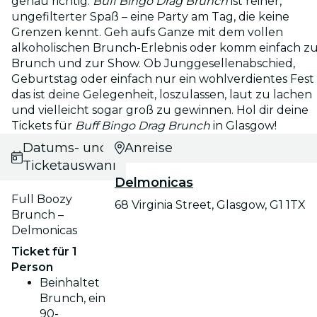
genau richtig.
Buff Bingo Drag Brunch
ist reiner,
ungefilterter Spaß – eine Party am Tag, die keine
Grenzen kennt. Geh aufs Ganze mit dem vollen
alkoholischen Brunch-Erlebnis oder komm einfach 
Brunch und zur Show. Ob Junggesellenabschied,
Geburtstag oder einfach nur ein wohlverdientes Fest 
das ist deine Gelegenheit, loszulassen, laut zu lachen
und vielleicht sogar groß zu gewinnen. Hol dir deine
Tickets für
Buff Bingo Drag Brunch
in Glasgow!
Datums- und
Anreise
Ticketauswahl
Delmonicas
Full Boozy
68 Virginia Street, Glasgow, G1 1TX
Brunch –
Delmonicas
Ticket für 1
Person
Beinhaltet
Brunch, ein
90-