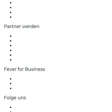
Presse
Wir stellen ein!
Geschenkgutscheine
Hilfe-Center
Partner werden
Fever Zone
Veröffentliche dein Event
Firmenevents & -vorteile
Affiliate-Programm
Botschafter & Influencer-Programm
Markenpartnerschaften
Fever for Business
Privatveranstaltungen & Gruppentickets
Firmenvorteile
Firmengeschenkkarten und -gutscheine
Folge uns
Facebook
X (Twitter)