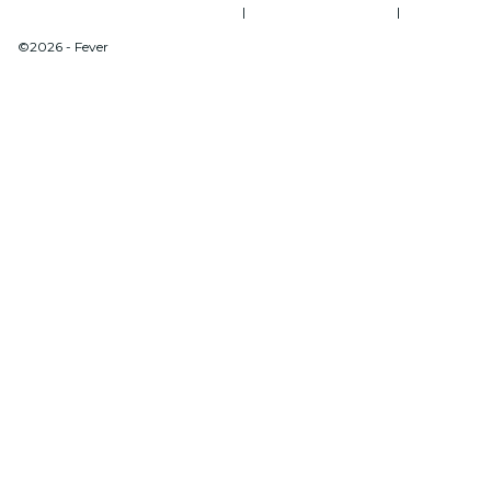
Allgemeine Geschäftsbedingungen
|
Datenschutzerklärung
|
Cookie-Verwaltung
©2026 - Fever