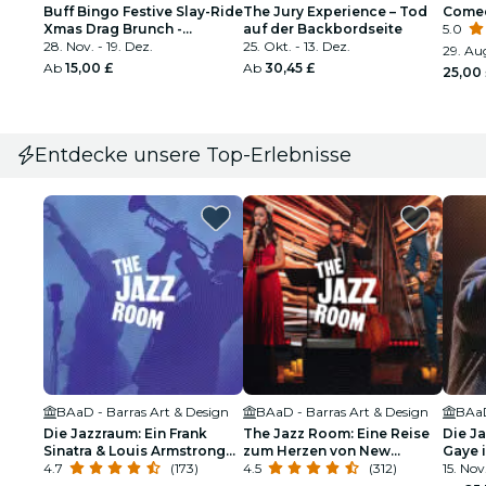
Buff Bingo Festive Slay-Ride
The Jury Experience – Tod
Comed
Xmas Drag Brunch -
auf der Backbordseite
5.0
Glasgow
28. Nov. - 19. Dez.
25. Okt. - 13. Dez.
29. Aug
Ab
15,00 £
Ab
30,45 £
25,00
Entdecke unsere Top-Erlebnisse
BAaD - Barras Art & Design
BAaD - Barras Art & Design
BAaD
Die Jazzraum: Ein Frank
The Jazz Room: Eine Reise
Die J
Sinatra & Louis Armstrong
zum Herzen von New
Gaye i
Tribut
4.7
(173)
Orleans
4.5
(312)
Soul
15. Nov.