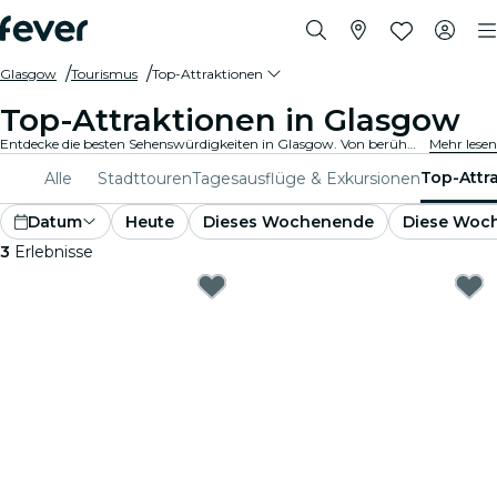
Glasgow
Tourismus
Top-Attraktionen
Top-Attraktionen in Glasgow
Entdecke die besten Sehenswürdigkeiten in Glasgow. Von berühmten Wahrzeichen und kulturellen Hotspots bis hin zu atemberaubenden Parks und Geheimtipps. Erkunde mit diesen Erlebnissen die Orte, die man unbedingt gesehen haben muss. Entdecke, was Glasgow wirklich einzigartig macht!
Mehr lesen
Top-Attr
Alle
Stadttouren
Tagesausflüge & Exkursionen
Datum
Heute
Dieses Wochenende
Diese Woc
3
Erlebnisse