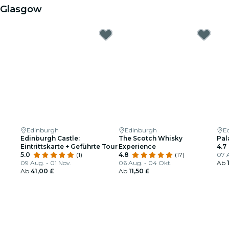
Glasgow
Edinburgh
Edinburgh
E
Edinburgh Castle:
The Scotch Whisky
Pal
Eintrittskarte + Geführte Tour
Experience
4.7
5.0
(1)
4.8
(17)
07 
09 Aug. - 01 Nov.
06 Aug. - 04 Okt.
Ab
Ab
41,00 £
Ab
11,50 £