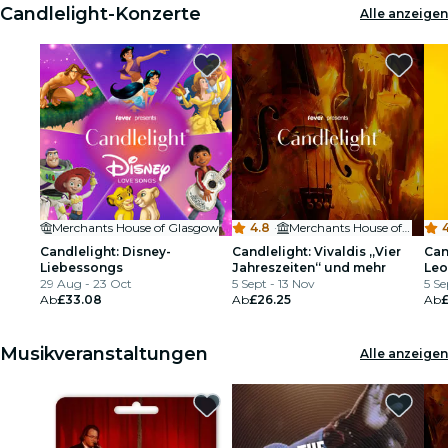
Candlelight-Konzerte
Alle anzeigen
Merchants House of Glasgow
4.8
·
Merchants House of Glasgow
4
Candlelight: Disney-
Candlelight: Vivaldis „Vier
Can
Liebessongs
Jahreszeiten“ und mehr
Leo
29 Aug - 23 Oct
5 Sept - 13 Nov
5 Se
Ab
£33.08
Ab
£26.25
Ab
£
Musikveranstaltungen
Alle anzeigen