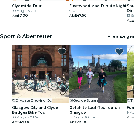
Clydeside Tour
Fleetwood Mac Tribute Night
Sou
10 Aug - 6 Oct
9 Oct
Din
Ab
£7.00
Ab
£47.50
GL
13 S
Ab
£
Sport & Abenteuer
Alle anzeigen
Drygate Brewing Co.
George Square
T
Glasgow City and Clyde
Geführte Lauf-Tour durch
Fun
Bridges Bike Tour
Glasgow
9 A
10 Aug - 20 Dec
15 Aug - 30 Dec
Ab
Ab
£49.00
Ab
£25.00