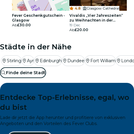
4.8
·
Glasgow Cathedral
Fever Geschenkgutschein -
Vivaldis „Vier Jahreszeiten“
Glasgow
zu Weihnachten in der
Ab
£30.00
Glasgow Cathedral
19 Dec
Ab
£20.00
Städte in der Nähe
Stirling
Ayr
Edinburgh
Dundee
Fort William
Lond
Finde deine Stadt
Entdecke Top-Erlebnisse, egal, wo
du bist
Lade dir jetzt die App herunter und profitiere von exklusiven
Angeboten und den Vorteilen des Fever Clubs.