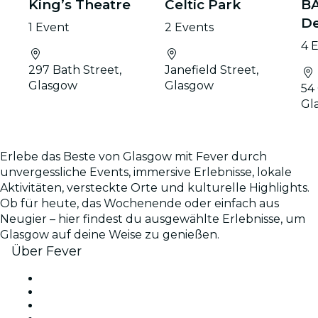
King’s Theatre
Celtic Park
BA
De
1 Event
2 Events
4 
297 Bath Street,
Janefield Street,
Glasgow
Glasgow
54 
Gl
Erlebe das Beste von Glasgow mit Fever durch
unvergessliche Events, immersive Erlebnisse, lokale
Aktivitäten, versteckte Orte und kulturelle Highlights.
Ob für heute, das Wochenende oder einfach aus
Neugier – hier findest du ausgewählte Erlebnisse, um
Glasgow auf deine Weise zu genießen.
Über Fever
Presse
Wir stellen ein!
Geschenkgutscheine