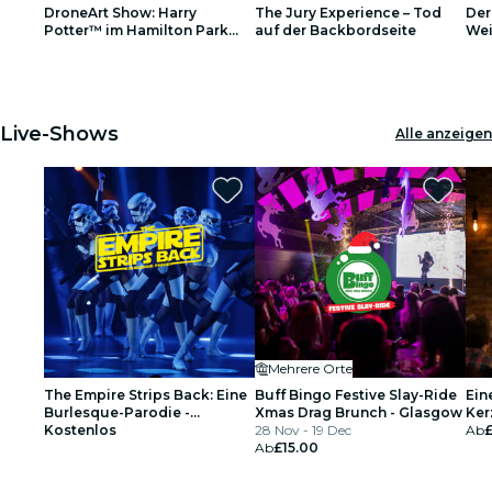
DroneArt Show: Harry
The Jury Experience – Tod
Der
Restaurants
Potter™ im Hamilton Park
auf der Backbordseite
We
Racecourse
1
1
2
2
3
3
Kino
Live-Shows
Alle anzeigen
Mehrere Orte
The Empire Strips Back: Eine
Buff Bingo Festive Slay-Ride
Ein
Burlesque-Parodie -
Xmas Drag Brunch - Glasgow
Ker
Glasgow-Warteliste
Kostenlos
28 Nov - 19 Dec
Ges
Ab
Ab
£15.00