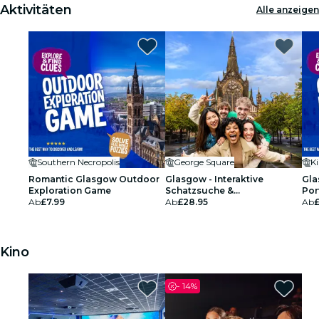
Aktivitäten
Alle anzeigen
Southern Necropolis
George Square
Ki
Romantic Glasgow Outdoor
Glasgow - Interaktive
Gla
Exploration Game
Schatzsuche &
Por
Ab
£7.99
Explorationsspiel für bis zu 5
Ab
£28.95
Ab
Personen
Kino
-
14%