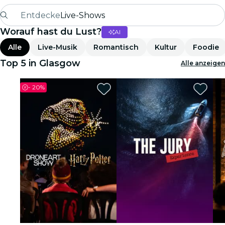
Entdecke
Live-Shows
Worauf hast du Lust?
AI
Madrid
Alle
Live-Musik
Romantisch
Kultur
Foodie
Candlelight
Top 5 in Glasgow
Alle anzeigen
London
-
20%
Erlebnisse und Städte
São Paulo
Seoul
Stadttouren
Konzerte