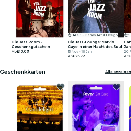
BAaD - Barras Art & Design
G
Die Jazz Room -
Die Jazz-Lounge: Marvin
Can
Geschenkgutschein
Gaye in einer Nacht des Soul
Jah
Ab
£10.00
15 Nov - 16 Jan
20 
Ab
£25.72
Ab
£
Geschenkkarten
Alle anzeigen