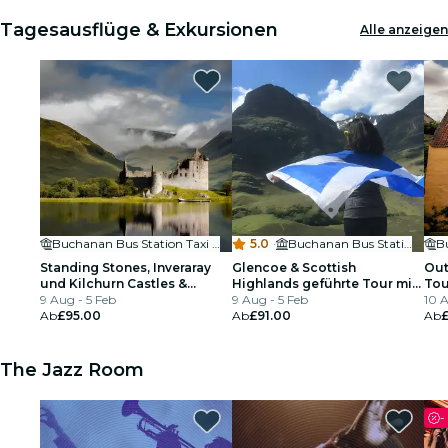
Tagesausflüge & Exkursionen
Alle anzeigen
Buchanan Bus Station Taxi Rank
5.0
·
Buchanan Bus Station Taxi Rank
B
Standing Stones, Inveraray
Glencoe & Scottish
Out
und Kilchurn Castles &
Highlands geführte Tour mit
Tou
Highland Tour ab Glasgow
9 Aug - 5 Feb
Wasserfällen, ausgehend von
9 Aug - 5 Feb
ein
10 A
Ab
£95.00
Glasgow
Ab
£91.00
Ab
The Jazz Room
-