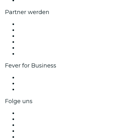
Hilfe-Center
Partner werden
Fever Zone
Veröffentliche dein Event
Firmenevents & -vorteile
Affiliate-Programm
Botschafter & Influencer-Programm
Markenpartnerschaften
Fever for Business
Privatveranstaltungen & Gruppentickets
Firmenvorteile
Firmengeschenkkarten und -gutscheine
Folge uns
Facebook
X (Twitter)
Instagram
TikTok
LinkedIn