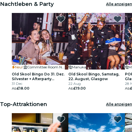
Nachtleben & Party
Alle anzeigen
Neu!
·
Committee Room No.9
Manuka
M
Old Skool Bingo Do 31. Dez.
Old Skool Bingo, Samstag,
POP
Silvester + Afterparty
22. August, Glasgow
Gl
Glasgow
31 Dec
22 Aug
28 N
Ab
£18.00
Ab
£19.00
Ab
Top-Attraktionen
Alle anzeigen