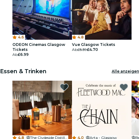
4.6
4.8
ODEON Cinemas Glasgow
Vue Glasgow Tickets
Tickets
Ab
£5.39
£4.70
Ab
£6.99
Essen & Trinken
Alle anzeigen
4.8
·
The Clydeside Distillery
4.0
·
Arta - Glasgow
Be