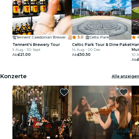
Tennent Caledonian Breweries
5.0
·
Celtic Park
Tennent's Brewery Tour
Celtic Park Tour & Dine Paket
Ham
9 Aug - 30 Sept
14 Aug - 20 Dec
Mu
Ab
£21.00
Ab
£50.50
10 A
Ab
£
Konzerte
Alle anzeigen