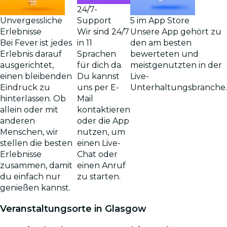
24/7-
Support
Unvergessliche
5 im App Store
Wir sind 24/7
Erlebnisse
Unsere App gehört zu
in 11
Bei Fever ist jedes
den am besten
Sprachen
Erlebnis darauf
bewerteten und
für dich da.
ausgerichtet,
meistgenutzten in der
Du kannst
einen bleibenden
Live-
uns per E-
Eindruck zu
Unterhaltungsbranche.
Mail
hinterlassen. Ob
kontaktieren
allein oder mit
oder die App
anderen
nutzen, um
Menschen, wir
einen Live-
stellen die besten
Chat oder
Erlebnisse
einen Anruf
zusammen, damit
zu starten.
du einfach nur
genießen kannst.
Veranstaltungsorte in Glasgow