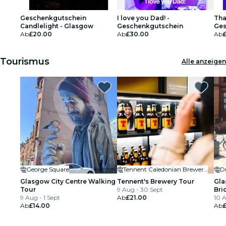
Geschenkgutschein
I love you Dad! -
Tha
Candlelight - Glasgow
Geschenkgutschein
Ges
Ab
£20.00
Ab
£30.00
Ab
Tourismus
Alle anzeigen
George Square
Tennent Caledonian Breweries
D
Glasgow City Centre Walking
Tennent's Brewery Tour
Gla
Tour
9 Aug - 30 Sept
Bri
9 Aug - 1 Sept
Ab
£21.00
10 
Ab
£14.00
Ab