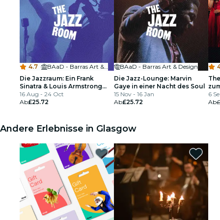
4.7
·
BAaD - Barras Art & Design
BAaD - Barras Art & Design
4
Die Jazzraum: Ein Frank
Die Jazz-Lounge: Marvin
The
Sinatra & Louis Armstrong
Gaye in einer Nacht des Soul
zum
Tribut
16 Aug - 24 Oct
15 Nov - 16 Jan
6 Se
Ab
£25.72
Ab
£25.72
Ab
Andere Erlebnisse in Glasgow