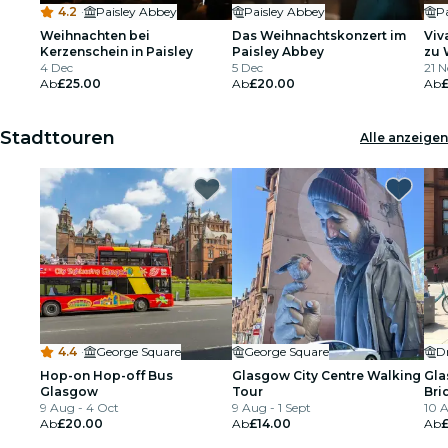
4.2
·
Paisley Abbey
Paisley Abbey
P
Weihnachten bei
Das Weihnachtskonzert im
Viv
Kerzenschein in Paisley
Paisley Abbey
zu 
4 Dec
5 Dec
Ker
21 
Ab
£25.00
Ab
£20.00
Ab
Stadttouren
Alle anzeigen
4.4
·
George Square
George Square
D
Hop-on Hop-off Bus
Glasgow City Centre Walking
Gla
Glasgow
Tour
Bri
9 Aug - 4 Oct
9 Aug - 1 Sept
10 
Ab
£20.00
Ab
£14.00
Ab