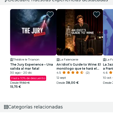
Théâtre le Trianon
La Faïencerie
La F
The Jury Experience – Una
An Idiot’s Guide to Wine: El
La Ja
salida al mar fatal
monólogo que te hará el
a Fran
30 ago - 20 dic
alma de la fiesta
4.5
(2)
Armst
4.6
12 sept
10 oct -
Hasta 10% de descuento
Desde
17,50 €
Desde
38,00 €
Desde
15,75 €
Categorías relacionadas