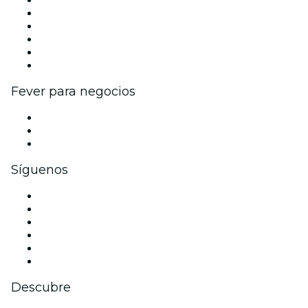
Publica tu evento
Eventos y beneficios para empresas
Programa de Afiliados
Programa de embajadores e influencers
Colaboraciones de marca
Fever para negocios
Eventos privados y entradas de grupo
Beneficios corporativos
Tarjetas y cupones de regalo corporativos
Síguenos
Facebook
X (Twitter)
Instagram
TikTok
LinkedIn
Youtube
Descubre