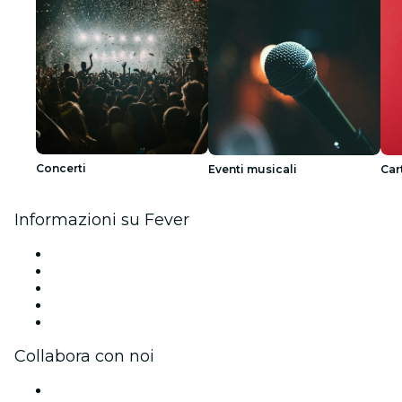
Concerti
Eventi musicali
Car
Informazioni su Fever
Stampa
Unisciti al team
Borse di studio Fever per l'eccellenza
Carte regalo
Centro assistenza
Collabora con noi
Gestisci il tuo evento