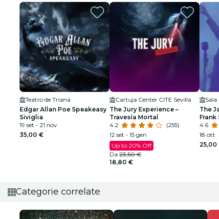
Teatro de Triana
Cartuja Center CITE Sevilla
Sala
Edgar Allan Poe Speakeasy
The Jury Experience –
The J
Siviglia
Travesía Mortal
Frank 
19 set - 21 nov
4.2
(255)
Armst
4.6
35,00 €
12 set - 15 gen
18 ott
25,00
Up to 20% Off
Da
23,50 €
18,80 €
Categorie correlate