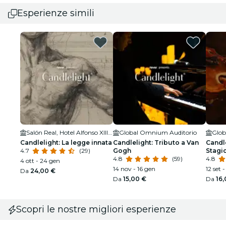
Esperienze simili
Salón Real, Hotel Alfonso XIII Sevilla
Global Omnium Auditorio
Glob
Candlelight: La legge innata
Candlelight: Tributo a Van
Candle
4.7
(29)
Gogh
Stagio
4.8
(59)
4.8
4 ott - 24 gen
14 nov - 16 gen
12 set 
Da
24,00 €
Da
15,00 €
Da
16
Scopri le nostre migliori esperienze