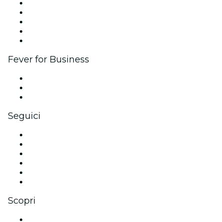
Pubblica il tuo evento
Eventi aziendali & benefit
Programma di affiliazione
Programma Ambassador e Influencer
Brand partnership
Fever for Business
Eventi privati e biglietti di gruppo
Benefit aziendali
Gift card e voucher aziendali
Seguici
Facebook
X (Twitter)
Instagram
TikTok
LinkedIn
Youtube
Scopri
Luoghi a Siviglia