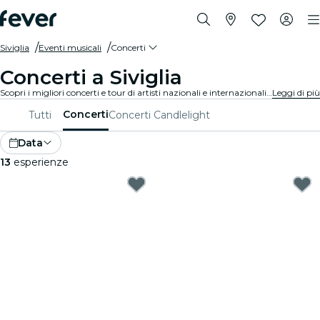
Siviglia
Eventi musicali
Concerti
Concerti a Siviglia
Scopri i migliori concerti e tour di artisti nazionali e internazionali a Siviglia, acquista i tuoi biglietti su Fever e goditi i migliori live in circolazione!
Leggi di più
Concerti
Tutti
Concerti Candlelight
Data
13
esperienze