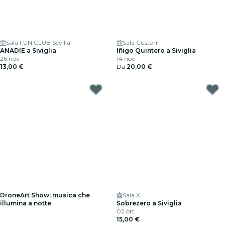
Sala FUN CLUB Sevilla
Sala Custom
ANADIE a Siviglia
Iñigo Quintero a Siviglia
26 nov
14 nov
13,00 €
Da
20,00 €
DroneArt Show: musica che
Sala X
illumina a notte
Sobrezero a Siviglia
02 ott
15,00 €