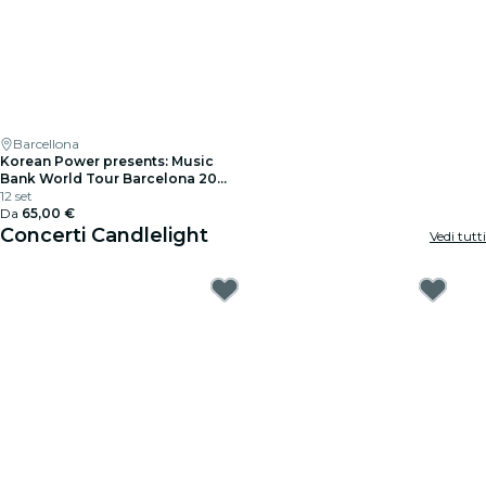
Barcellona
Korean Power presents: Music
Bank World Tour Barcelona 2026
presso l'Estadi Olímpic
12 set
Da
65,00 €
Concerti Candlelight
Vedi tutti