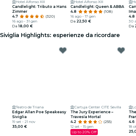
Hotel Alfonso XIII
Hotel Alfonso XIII
Ho
Candlelight: Tributo a Hans
Candlelight: Queen & ABBA
Can
Zimmer
4.8
(108)
Ima
4.7
(320)
16 ago - 17 gen
4.8
16 ago - 31 gen
Da
22,50 €
30 a
Da
18,00 €
Da
Siviglia Highlights: esperienze da ricordare
Teatro de Triana
Cartuja Center CITE Sevilla
L
Edgar Allan Poe Speakeasy
The Jury Experience –
The
Siviglia
Travesía Mortal
Fra
19 set - 21 nov
4.2
(255)
Arm
4.6
35,00 €
12 set - 15 gen
18 o
25,
Up to 20% Off