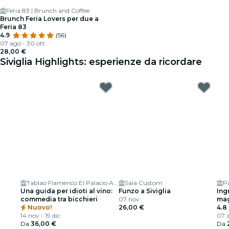
Feria 83 | Brunch and Coffee
Brunch Feria Lovers per due a
Feria 83
4.9
(56)
07 ago - 30 ott
28,00 €
Siviglia Highlights: esperienze da ricordare
Tablao Flamenco El Palacio Andaluz - Sala Museo
Sala Custom
P
Una guida per idioti al vino:
Funzo a Siviglia
Ing
commedia tra bicchieri
07 nov
mag
Nuovo!
26,00 €
bag
4.8
14 nov - 19 dic
07 a
Da
36,00 €
Da