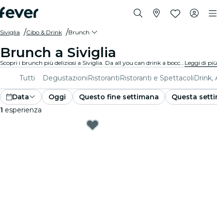
Siviglia
Cibo & Drink
Brunch
Brunch a Siviglia
Scopri i brunch più deliziosi a Siviglia. Da all you can drink a bocconi gourmet, scopri i piani perfetti per il tuo weekend.
Leggi di più
Tutti
Degustazioni
Ristoranti
Ristoranti e Spettacoli
Drink,
Data
Oggi
Questo fine settimana
Questa sett
1
esperienza