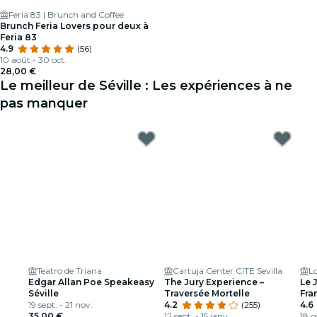
Feria 83 | Brunch and Coffee
Brunch Feria Lovers pour deux à
Feria 83
4.9
(56)
10 août - 30 oct.
28,00 €
Le meilleur de Séville : Les expériences à ne
pas manquer
Teatro de Triana
Cartuja Center CITE Sevilla
L
Edgar Allan Poe Speakeasy
The Jury Experience –
Le 
Séville
Traversée Mortelle
Fra
19 sept. - 21 nov.
4.2
(255)
Arm
4.6
35,00 €
12 sept. - 15 janv.
18 o