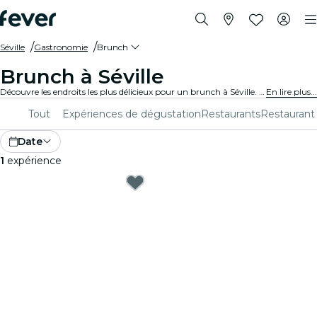
Séville
Gastronomie
Brunch
Brunch à Séville
Découvre les endroits les plus délicieux pour un brunch à Séville. Des mimosas aux bouchées gastronomiques, tu as un plan pour ce week-end.
En lire plus...
Tout
Expériences de dégustation
Restaurants
Restaurant
Date
1
expérience