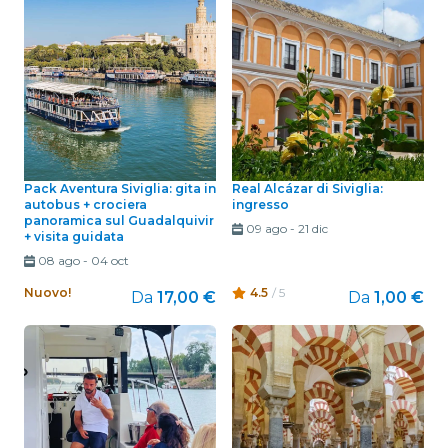
Pack Aventura Siviglia: gita in
Real Alcázar di Siviglia:
autobus + crociera
ingresso
panoramica sul Guadalquivir
09 ago
-
21 dic
+ visita guidata
08 ago
-
04 oct
Nuovo!
4.5
/ 5
Da
17,00 €
Da
1,00 €