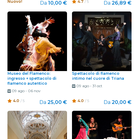
Nuovo!
4.7
/ 5
Da
10,00 €
Da
26,89 €
Museo del Flamenco:
Spettacolo di flamenco
ingresso + spettacolo di
intimo nel cuore di Triana
flamenco autentico
09 ago
-
31 oct
09 ago
-
06 nov
4.0
/ 5
4.0
/ 5
Da
25,00 €
Da
20,00 €