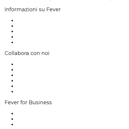
Informazioni su Fever
Stampa
Unisciti al team
Borse di studio Fever per l'eccellenza
Carte regalo
Centro assistenza
Collabora con noi
Gestisci il tuo evento
Pubblica il tuo evento
Eventi aziendali & benefit
Programma di affiliazione
Programma Ambassador e Influencer
Brand partnership
Fever for Business
Eventi privati e biglietti di gruppo
Benefit aziendali
Gift card e voucher aziendali