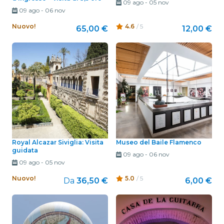
09 ago
-
05 nov
09 ago
-
06 nov
Nuovo!
4.6
/ 5
65,00 €
12,00 €
Royal Alcazar Siviglia: Visita
Museo del Baile Flamenco
guidata
09 ago
-
06 nov
09 ago
-
05 nov
Nuovo!
5.0
/ 5
Da
36,50 €
6,00 €