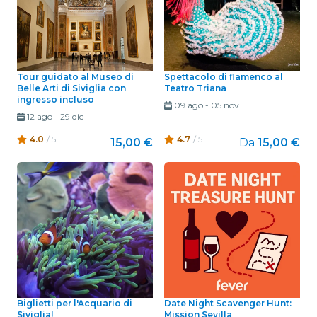
Tour guidato al Museo di
Spettacolo di flamenco al
Belle Arti di Siviglia con
Teatro Triana
ingresso incluso
09 ago
-
05 nov
12 ago
-
29 dic
4.0
/ 5
4.7
/ 5
15,00 €
Da
15,00 €
Biglietti per l'Acquario di
Date Night Scavenger Hunt:
Siviglia!
Mission Sevilla