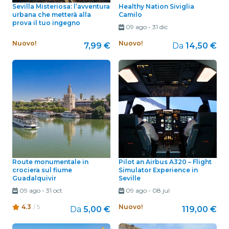
Sevilla Misteriosa: l’avventura
Healthy Nation Siviglia
urbana che metterà alla
Camilo
prova il tuo ingegno
09 ago
-
31 dic
Nuovo!
Nuovo!
7,99 €
Da
14,50 €
Route monumentale in
Pilot an Airbus A320 – Flight
crociera sul fiume
Simulator Experience in
Guadalquivir
Seville
09 ago
-
31 oct
09 ago
-
08 jul
4.3
/ 5
Nuovo!
Da
5,00 €
119,00 €