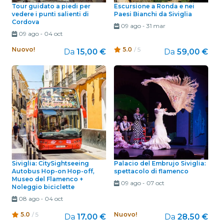
Tour guidato a piedi per
Escursione a Ronda e nei
vedere i punti salienti di
Paesi Bianchi da Siviglia
Cordova
09 ago
-
31 mar
09 ago
-
04 oct
Nuovo!
5.0
/ 5
Da
15,00 €
Da
59,00 €
Siviglia: CitySightseeing
Palacio del Embrujo Siviglia:
Autobus Hop-on Hop-off,
spettacolo di flamenco
Museo del Flamenco +
09 ago
-
07 oct
Noleggio biciclette
08 ago
-
04 oct
5.0
/ 5
Nuovo!
Da
17,00 €
Da
28,50 €