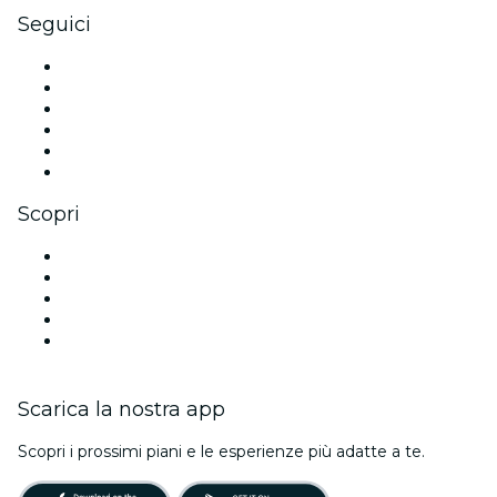
Seguici
Facebook
X (Twitter)
Instagram
TikTok
LinkedIn
Youtube
Scopri
Luoghi a Siviglia
Oggi
Domani
Questa settimana
Questo fine settimana
Scarica la nostra app
Scopri i prossimi piani e le esperienze più adatte a te.