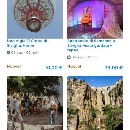
Nao Vigía El Globo di
Spettacolo di flamenco a
Siviglia: Home
Siviglia: visita guidata +
tapas
09 ago
-
02 nov
09 ago
-
02 oct
Nuovo!
Nuovo!
10,00 €
79,00 €