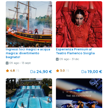
Ingressi loci magici e acqua
Esperienza Premium al
magica: divertimento
Teatro Flamenco Siviglia
bagnato!
09 ago
-
31 dic
09 ago
-
13 sept
4.8
/ 5
5.0
/ 5
Da
24,90 €
Da
19,00 €