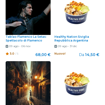
Tablao Flamenco La Setas:
Healthy Nation Siviglia
Spettacolo di Flamenco
Repubblica Argentina
09 ago
-
06 nov
09 ago
-
31 dic
5.0
/ 5
Nuovo!
68,00 €
Da
14,50 €