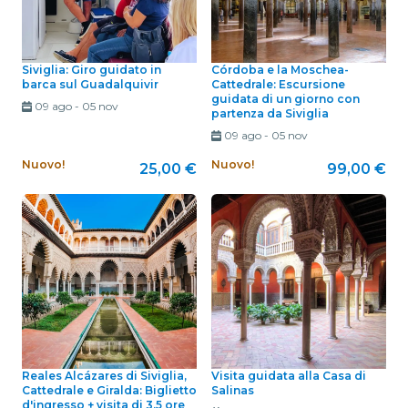
Siviglia: Giro guidato in
Córdoba e la Moschea-
barca sul Guadalquivir
Cattedrale: Escursione
guidata di un giorno con
09 ago
-
05 nov
partenza da Siviglia
09 ago
-
05 nov
Nuovo!
Nuovo!
25,00 €
99,00 €
Reales Alcázares di Siviglia,
Visita guidata alla Casa di
Cattedrale e Giralda: Biglietto
Salinas
d'ingresso + visita di 3,5 ore