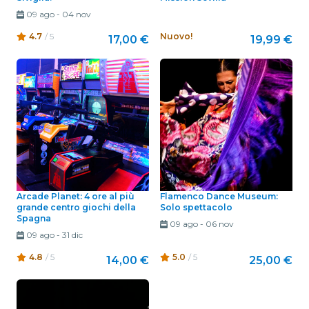
09 ago
-
04 nov
4.7
/ 5
Nuovo!
17,00 €
19,99 €
Arcade Planet: 4 ore al più
Flamenco Dance Museum:
grande centro giochi della
Solo spettacolo
Spagna
09 ago
-
06 nov
09 ago
-
31 dic
4.8
/ 5
5.0
/ 5
14,00 €
25,00 €