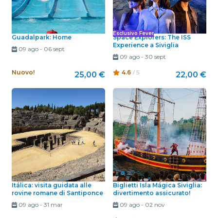
Esclusivo Fever
Guadalpark: Home
Space Explorers: The ISS
Experience a Siviglia
09 ago
-
06 sept
09 ago
-
30 sept
Nuovo!
4.6
/ 5
25,00 €
22,00 €
Itálica: visita guidata alle
Biglietti Isla Mágica Siviglia:
rovine romane di Santiponce
divertimento assicurato!
09 ago
-
31 mar
09 ago
-
02 nov