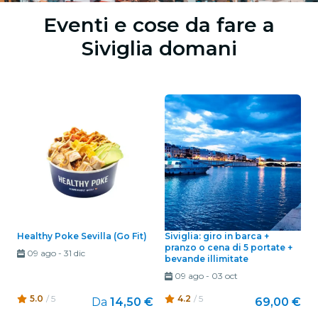
Eventi e cose da fare a
Siviglia domani
Healthy Poke Sevilla (Go Fit)
Siviglia: giro in barca +
pranzo o cena di 5 portate +
09 ago
-
31 dic
bevande illimitate
09 ago
-
03 oct
5.0
/ 5
4.2
/ 5
Da
14,50 €
69,00 €