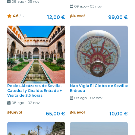
08 ago
-
05 nov
09 ago
-
05 nov
4.6
/ 5
¡Nuevo!
12,00 €
99,00 €
Reales Alcázares de Sevilla,
Nao Vigía El Globo de Sevilla:
Catedral y Giralda: Entrada +
Entrada
Visita de 3,5 horas
08 ago
-
02 nov
08 ago
-
02 nov
¡Nuevo!
¡Nuevo!
65,00 €
10,00 €