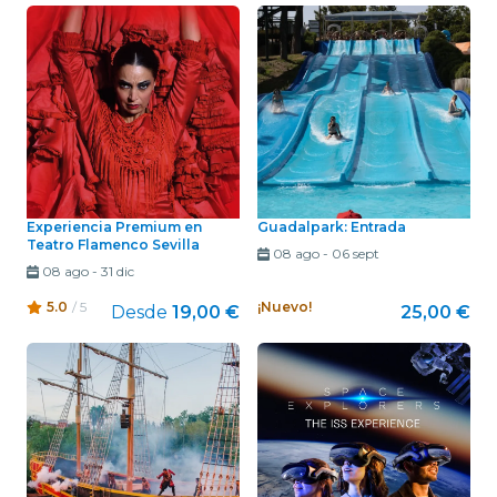
Experiencia Premium en
Guadalpark: Entrada
Teatro Flamenco Sevilla
08 ago
-
06 sept
08 ago
-
31 dic
5.0
/ 5
¡Nuevo!
Desde
19,00 €
25,00 €