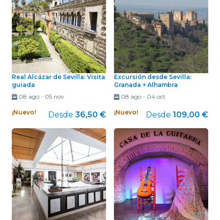
Real Alcázar de Sevilla: Visita
Excursión desde Sevilla:
guiada
Granada + Alhambra
08 ago
-
05 nov
08 ago
-
04 oct
¡Nuevo!
¡Nuevo!
Desde
36,50 €
Desde
109,00 €