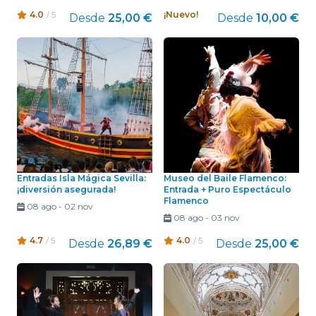
4.0
/ 5
¡Nuevo!
Desde
25,00 €
Desde
10,00 €
Entradas Isla Mágica Sevilla:
Museo del Baile Flamenco:
¡diversión asegurada!
Entrada + Puro Espectáculo
Flamenco
08 ago
-
02 nov
08 ago
-
03 nov
4.7
/ 5
4.0
/ 5
Desde
26,89 €
Desde
25,00 €