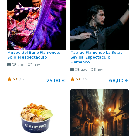
Museo del Baile Flamenco:
Tablao Flamenco La Setas
Solo el espectáculo
Sevilla: Espectáculo
Flamenco
08 ago
-
02 nov
08 ago
-
06 nov
5.0
/ 5
5.0
/ 5
25,00 €
68,00 €