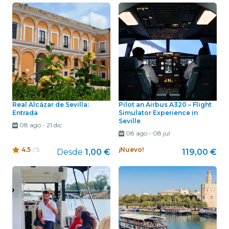
Real Alcázar de Sevilla:
Pilot an Airbus A320 – Flight
Entrada
Simulator Experience in
Seville
08 ago
-
21 dic
08 ago
-
08 jul
4.5
/ 5
¡Nuevo!
Desde
1,00 €
119,00 €