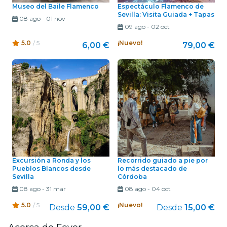
Museo del Baile Flamenco
Espectáculo Flamenco de
Sevilla: Visita Guiada + Tapas
08 ago
-
01 nov
09 ago
-
02 oct
5.0
/ 5
¡Nuevo!
6,00 €
79,00 €
Excursión a Ronda y los
Recorrido guiado a pie por
Pueblos Blancos desde
lo más destacado de
Sevilla
Córdoba
08 ago
-
31 mar
08 ago
-
04 oct
5.0
/ 5
¡Nuevo!
Desde
59,00 €
Desde
15,00 €