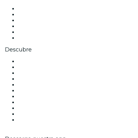
Facebook
X (Twitter)
Instagram
TikTok
LinkedIn
Youtube
Descubre
Locales y espacios de eventos en Sevilla
España
Hoy
Mañana
Esta semana
Este fin de semana
Halloween
San Valentín
Navidad
La La Love You
Viva Suecia