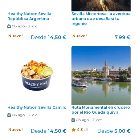
Healthy Nation Sevilla
Sevilla Misteriosa: la aventura
República Argentina
urbana que desafiará tu
ingenio
08 ago
-
31 dic
¡Nuevo!
¡Nuevo!
Desde
14,50 €
7,99 €
Healthy Nation Sevilla Camilo
Ruta Monumental en crucero
por el Río Guadalquivir
08 ago
-
31 dic
08 ago
-
31 oct
¡Nuevo!
4.3
/ 5
Desde
14,50 €
Desde
5,00 €