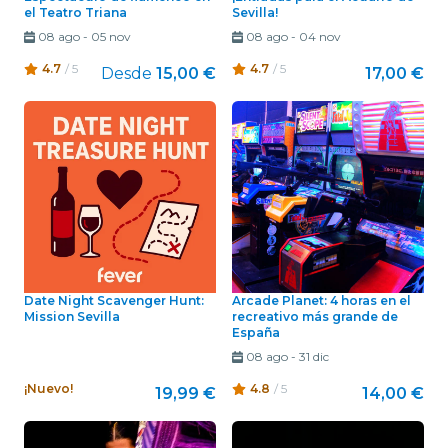
el Teatro Triana
Sevilla!
08 ago
-
05 nov
08 ago
-
04 nov
4.7
/ 5
4.7
/ 5
Desde
15,00 €
17,00 €
Date Night Scavenger Hunt:
Arcade Planet: 4 horas en el
Mission Sevilla
recreativo más grande de
España
08 ago
-
31 dic
¡Nuevo!
4.8
/ 5
19,99 €
14,00 €