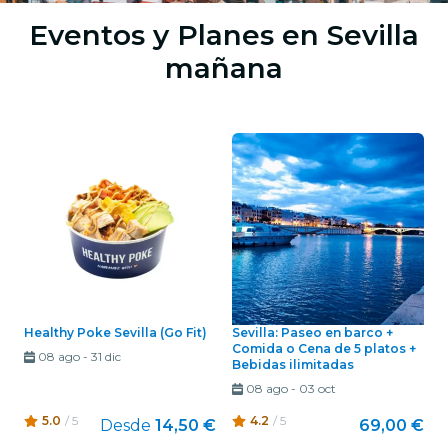
Eventos y Planes en Sevilla
mañana
Healthy Poke Sevilla (Go Fit)
Sevilla: Paseo en barco +
Comida o Cena de 5 platos +
08 ago
-
31 dic
Bebidas ilimitadas
08 ago
-
03 oct
5.0
/ 5
4.2
/ 5
Desde
14,50 €
69,00 €