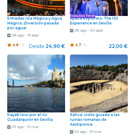
Exclusivo Fever
Entradas Isla Mágica y Agua
Space Explorers: The ISS
Mágica: ¡Diversión pasada
Experience en Sevilla
por agua!
08 ago
-
30 sept
08 ago
-
13 sept
4.8
/ 5
4.7
/ 5
Desde
24,90 €
22,00 €
Kayak tour por el río
Itálica: visita guiada a las
Guadalquivir en Sevilla
ruinas romanas de
Santiponce
09 ago
-
31 mar
09 ago
-
31 mar