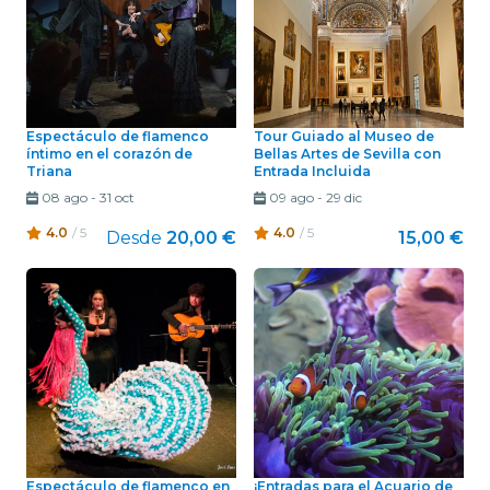
Espectáculo de flamenco
Tour Guiado al Museo de
íntimo en el corazón de
Bellas Artes de Sevilla con
Triana
Entrada Incluida
08 ago
-
31 oct
09 ago
-
29 dic
4.0
/ 5
4.0
/ 5
Desde
20,00 €
15,00 €
Espectáculo de flamenco en
¡Entradas para el Acuario de