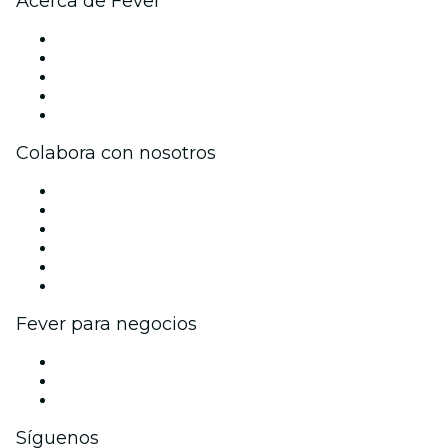
Acerca de Fever
Prensa
Únete al equipo
Becas de Excelencia
Tarjetas Regalo
Centro de asistencia
Colabora con nosotros
Gestiona tu evento
Publica tu evento
Eventos y beneficios para empresas
Programa de Afiliados
Programa de embajadores e influencers
Colaboraciones de marca
Fever para negocios
Eventos privados y entradas de grupo
Beneficios corporativos
Tarjetas y cupones de regalo corporativos
Síguenos