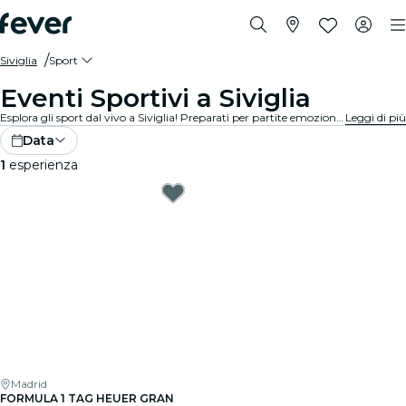
Siviglia
Sport
Eventi Sportivi a Siviglia
Esplora gli sport dal vivo a Siviglia! Preparati per partite emozionanti in stadi e arene all'avanguardia. Senti l'emozione nell'aria con migliaia di altri fan mentre tifi per le tue squadre preferite. Non perdere nemmeno un minuto dell'azione!
Leggi di più
Data
1
esperienza
Madrid
FORMULA 1 TAG HEUER GRAN