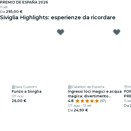
PREMIO DE ESPAÑA 2026
11 set
Da
295,00 €
Siviglia Highlights: esperienze da ricordare
Sala Custom
Pabellón de España
M
Funzo a Siviglia
Ingressi loci magici e acqua
FOR
07 nov
magica: divertimento
PRE
26,00 €
bagnato!
4.8
(57)
11 se
07 ago - 13 set
Da
Da
24,90 €