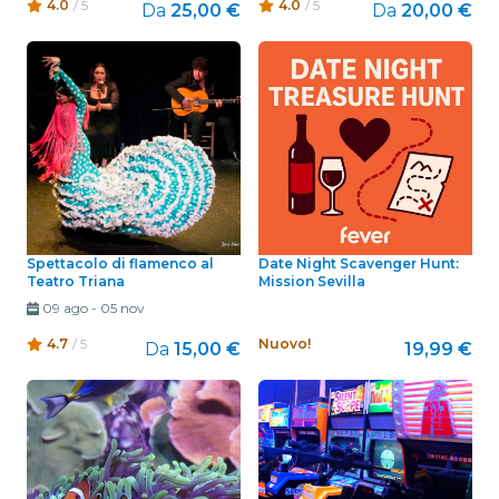
4.0
/ 5
4.0
/ 5
Da
25,00 €
Da
20,00 €
Spettacolo di flamenco al
Date Night Scavenger Hunt:
Teatro Triana
Mission Sevilla
09 ago
-
05 nov
4.7
/ 5
Nuovo!
Da
15,00 €
19,99 €