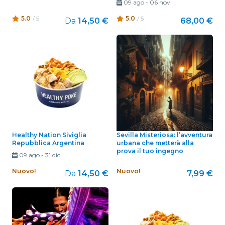
09 ago
-
06 nov
5.0
/ 5
5.0
/ 5
Da
14,50 €
68,00 €
Healthy Nation Siviglia
Sevilla Misteriosa: l’avventura
Repubblica Argentina
urbana che metterà alla
prova il tuo ingegno
09 ago
-
31 dic
Nuovo!
Nuovo!
Da
14,50 €
7,99 €