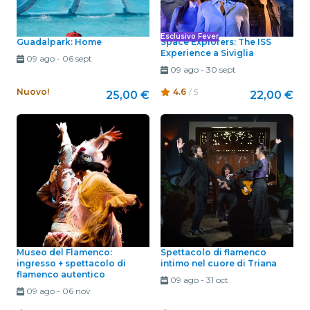
Esclusivo Fever
Guadalpark: Home
Space Explorers: The ISS
Experience a Siviglia
09 ago
-
06 sept
09 ago
-
30 sept
Nuovo!
4.6
/ 5
25,00 €
22,00 €
Museo del Flamenco:
Spettacolo di flamenco
ingresso + spettacolo di
intimo nel cuore di Triana
flamenco autentico
09 ago
-
31 oct
09 ago
-
06 nov