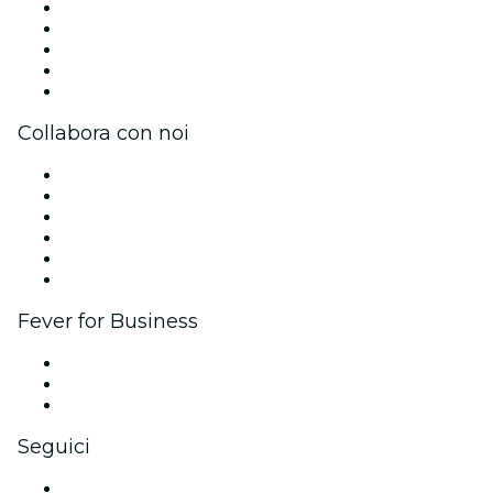
Stampa
Unisciti al team
Borse di studio Fever per l'eccellenza
Carte regalo
Centro assistenza
Collabora con noi
Gestisci il tuo evento
Pubblica il tuo evento
Eventi aziendali & benefit
Programma di affiliazione
Programma Ambassador e Influencer
Brand partnership
Fever for Business
Eventi privati e biglietti di gruppo
Benefit aziendali
Gift card e voucher aziendali
Seguici
Facebook