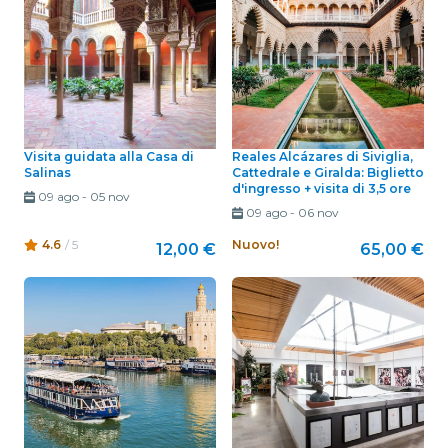
Visita guidata alla Casa di
Reales Alcázares di Siviglia,
Salinas
Cattedrale e Giralda: Biglietto
d'ingresso + visita di 3,5 ore
09 ago
-
05 nov
09 ago
-
06 nov
4.6
/ 5
Nuovo!
12,00 €
65,00 €