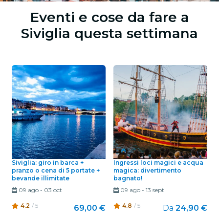
Eventi e cose da fare a
Siviglia questa settimana
Siviglia: giro in barca +
Ingressi loci magici e acqua
pranzo o cena di 5 portate +
magica: divertimento
bevande illimitate
bagnato!
09 ago
-
03 oct
09 ago
-
13 sept
4.2
/ 5
4.8
/ 5
69,00 €
Da
24,90 €