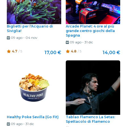
Biglietti per l'Acquario di
Arcade Planet: 4 ore al più
Siviglia!
grande centro giochi della
Spagna
09 ago
-
04 nov
09 ago
-
31 dic
4.7
/ 5
4.8
/ 5
17,00 €
14,00 €
Healthy Poke Sevilla (Go Fit)
Tablao Flamenco La Setas:
Spettacolo di Flamenco
09 ago
-
31 dic