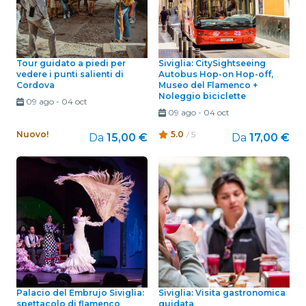
Tour guidato a piedi per
Siviglia: CitySightseeing
vedere i punti salienti di
Autobus Hop-on Hop-off,
Cordova
Museo del Flamenco +
Noleggio biciclette
09 ago
-
04 oct
09 ago
-
04 oct
Nuovo!
5.0
/ 5
Da
15,00 €
Da
17,00 €
Palacio del Embrujo Siviglia:
Siviglia: Visita gastronomica
spettacolo di flamenco
guidata