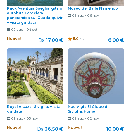
Pack Aventura Siviglia: gita in
Museo del Baile Flamenco
autobus + crociera
09 ago
-
06 nov
panoramica sul Guadalquivir
+ visita guidata
09 ago
-
04 oct
Nuovo!
5.0
/ 5
Da
17,00 €
6,00 €
Royal Alcazar Siviglia: Visita
Nao Vigía El Globo di
guidata
Siviglia: Home
09 ago
-
05 nov
09 ago
-
02 nov
Nuovo!
Nuovo!
Da
36,50 €
10,00 €