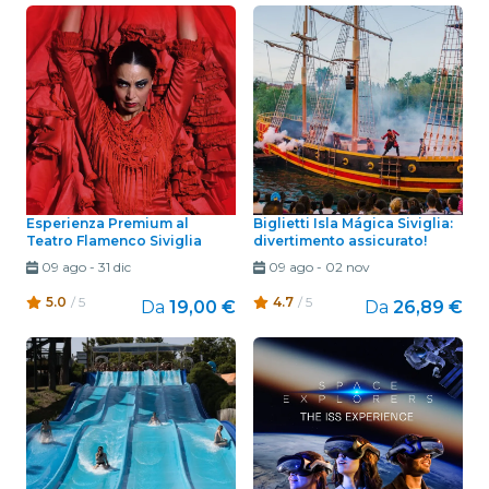
Esperienza Premium al
Biglietti Isla Mágica Siviglia:
Teatro Flamenco Siviglia
divertimento assicurato!
09 ago
-
31 dic
09 ago
-
02 nov
5.0
/ 5
4.7
/ 5
Da
19,00 €
Da
26,89 €