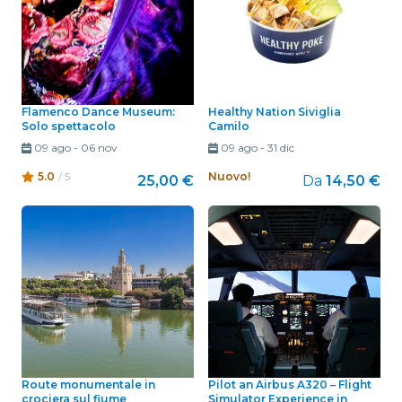
Flamenco Dance Museum:
Healthy Nation Siviglia
Solo spettacolo
Camilo
09 ago
-
06 nov
09 ago
-
31 dic
5.0
/ 5
Nuovo!
25,00 €
Da
14,50 €
Route monumentale in
Pilot an Airbus A320 – Flight
crociera sul fiume
Simulator Experience in