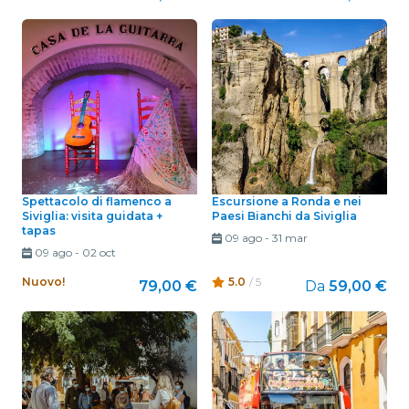
Spettacolo di flamenco a
Escursione a Ronda e nei
Siviglia: visita guidata +
Paesi Bianchi da Siviglia
tapas
09 ago
-
31 mar
09 ago
-
02 oct
Nuovo!
5.0
/ 5
79,00 €
Da
59,00 €