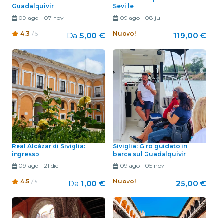
Guadalquivir
Seville
09 ago
-
07 nov
09 ago
-
08 jul
4.3
/ 5
Nuovo!
Da
5,00 €
119,00 €
Real Alcázar di Siviglia:
Siviglia: Giro guidato in
ingresso
barca sul Guadalquivir
09 ago
-
21 dic
09 ago
-
05 nov
4.5
/ 5
Nuovo!
Da
1,00 €
25,00 €