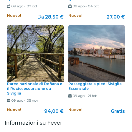
09 ago
-
07 oct
09 ago
-
04 oct
Nuovo!
Nuovo!
Da
28,50 €
27,00 €
Parco nazionale di Doñana e
Passeggiata a piedi Siviglia
il Rocío: escursione da
Essenziale
Siviglia
09 ago
-
21 feb
09 ago
-
05 nov
Nuovo!
Nuovo!
94,00 €
Gratis
Informazioni su Fever