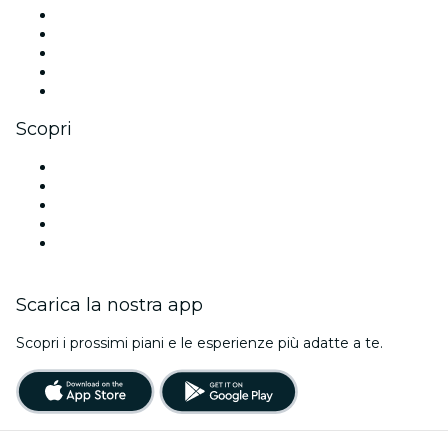
X (Twitter)
Instagram
TikTok
LinkedIn
Youtube
Scopri
Luoghi a Siviglia
Oggi
Domani
Questa settimana
Questo fine settimana
Scarica la nostra app
Scopri i prossimi piani e le esperienze più adatte a te.