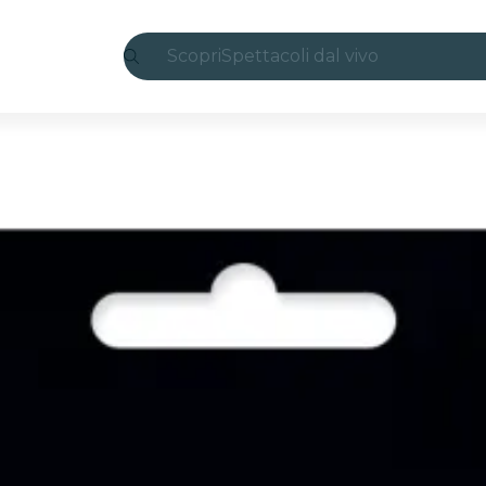
Scopri
Spettacoli dal vivo
Madrid
Candlelight
Londra
Esperienze e città
San Paolo
Mostre
Seoul
Tour città
Concerti