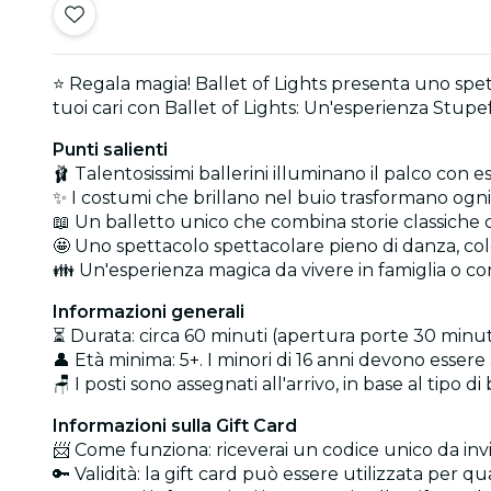
⭐ Regala magia! Ballet of Lights presenta uno spetta
tuoi cari con Ballet of Lights: Un'esperienza Stupe
Punti salienti
🩰 Talentosissimi ballerini illuminano il palco con es
✨ I costumi che brillano nel buio trasformano ogn
📖 Un balletto unico che combina storie classiche
🤩 Uno spettacolo spettacolare pieno di danza, colori
👪 Un'esperienza magica da vivere in famiglia o con
Informazioni generali
⏳ Durata: circa 60 minuti (apertura porte 30 minuti 
👤 Età minima: 5+. I minori di 16 anni devono esse
🪑 I posti sono assegnati all'arrivo, in base al tipo di
Informazioni sulla Gift Card
📨 Come funziona: riceverai un codice unico da invia
🔑 Validità: la gift card può essere utilizzata per qu