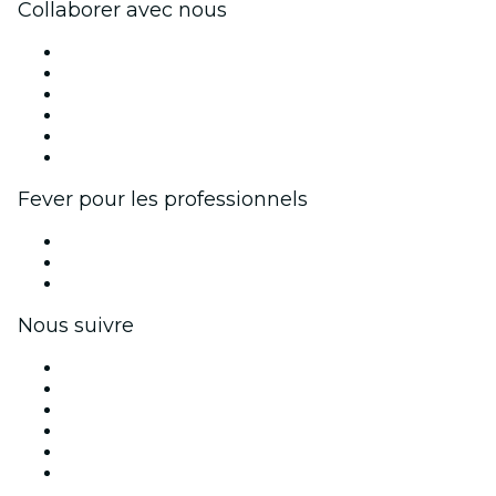
Collaborer avec nous
Fever Zone
Publiez votre événement
Événements d'entreprise et avantages
Programme d'affiliation
Programme d'ambassadeurs et d'influenceurs
Partenariats avec des marques
Fever pour les professionnels
Événements privés et billets de groupe
Avantages pour les entreprises
Coupons et cartes cadeaux pour les entreprises
Nous suivre
Facebook
X (Twitter)
Instagram
TikTok
LinkedIn
Youtube