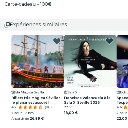
Carte-cadeau - 100€
Expériences similaires
Isla Mágica Sevilla
Sala X
Ecli
Billets Isla Mágica Séville :
Francisca Valenzuela à la
Space 
le plaisir est assuré !
Sala X, Séville 2026
l’expé
4.7
(90)
22 oct.
4.6
7 août - 2 nov.
18,00 €
7 août 
À partir de
26,89 €
22,00