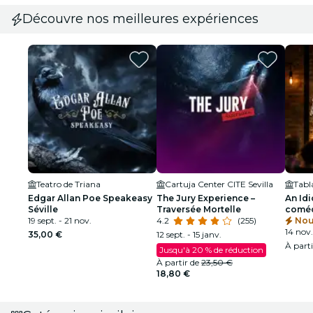
Découvre nos meilleures expériences
Teatro de Triana
Cartuja Center CITE Sevilla
Edgar Allan Poe Speakeasy
The Jury Experience –
An Idi
Séville
Traversée Mortelle
comédi
19 sept. - 21 nov.
4.2
(255)
Nou
14 nov.
35,00 €
12 sept. - 15 janv.
À part
Jusqu'à 20 % de réduction
À partir de
23,50 €
18,80 €