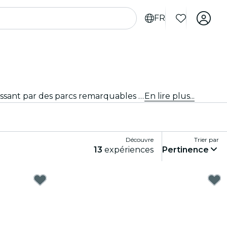
FR
Découvre les lieux incontournables de Séville. Des monuments emblématiques aux hauts lieux culturels, en passant par des parcs remarquables et des endroits plus méconnus, et explore-les grâce à ces expériences. Laisse-toi surprendre par tout ce qui rend Séville si unique.
En lire plus...
Découvre
Trier par
13
expériences
Pertinence