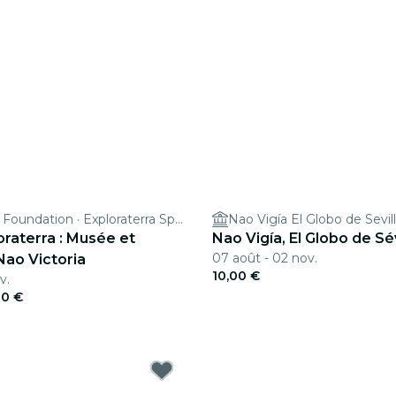
Nao Victoria Foundation · Exploraterra Space
Nao Vigía El Globo de Sevil
raterra : Musée et
Nao Vigía, El Globo de Sév
07 août - 02 nov.
Nao Victoria
10,00 €
v.
00 €