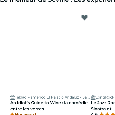
Tablao Flamenco El Palacio Andaluz - Sala Museo
LongRock
An Idiot’s Guide to Wine : la comédie
Le Jazz Ro
entre les verres
Sinatra et 
Nouveau !
4.6