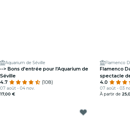
Aquarium de Séville
Flamenco 
--> Bons d'entrée pour l'Aquarium de
Flamenco Da
Séville
spectacle d
4.7
(108)
4.0
07 août - 04 nov.
07 août - 03 n
17,00 €
À partir de
25,