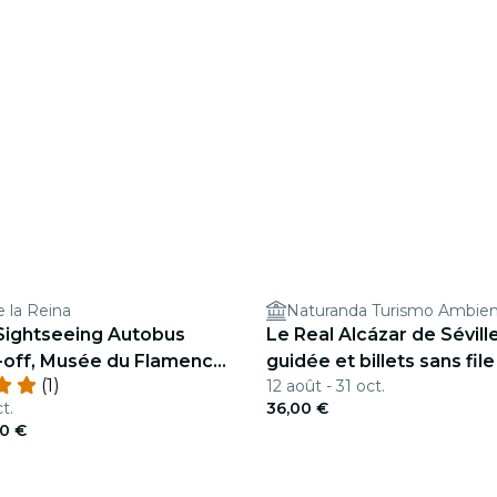
 la Reina
Naturanda Turismo Ambien
tySightseeing Autobus
Le Real Alcázar de Séville 
off, Musée du Flamenco
guidée et billets sans file
(1)
12 août - 31 oct.
e vélos
t.
36,00 €
00 €