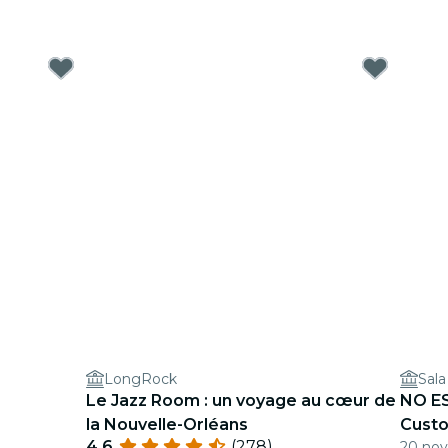
LongRock
Sal
Le Jazz Room : un voyage au cœur de
NO ES
la Nouvelle-Orléans
Custo
4.6
(278)
20 nov