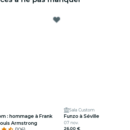
Sala Custom
om : hommage à Frank
Funzo à Séville
07 nov.
Louis Armstrong
26,00 €
(106)