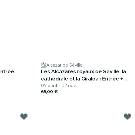
Alcazar de Séville
entrée
Les Alcázares royaux de Séville, la
cathédrale et la Giralda : Entrée +
07 août - 02 nov.
visite de 3 h 30
65,00 €