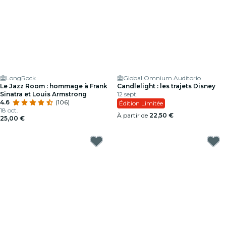
LongRock
Global Omnium Auditorio
Le Jazz Room : hommage à Frank
Candlelight : les trajets Disney
Sinatra et Louis Armstrong
12 sept.
4.6
(106)
Édition Limitée
18 oct.
À partir de
22,50 €
25,00 €