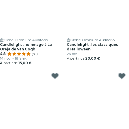
Global Omnium Auditorio
Global Omnium Auditorio
Candlelight : hommage à La
Candlelight : les classiques
Oreja de Van Gogh
d'Halloween
4.8
(59)
24 oct.
14 nov. - 16 janv.
À partir de
20,00 €
À partir de
15,00 €