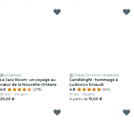
LongRock
Global Omnium Auditorio
Le Jazz Room : un voyage au
Candlelight : hommage à
cœur de la Nouvelle-Orléans
Ludovico Einaudi
4.6
(278)
4.8
(541)
15 nov. - 24 janv.
17 oct. - 16 janv.
25,00 €
À partir de
15,00 €