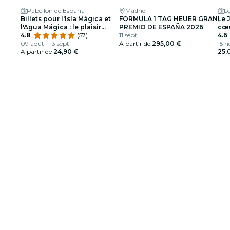
Pabellón de España
Madrid
L
Billets pour l'Isla Mágica et
FORMULA 1 TAG HEUER GRAN
Le 
l'Agua Mágica : le plaisir
PREMIO DE ESPAÑA 2026
cœu
trempé
4.8
(57)
11 sept.
4.6
09 août - 13 sept.
À partir de
295,00 €
15 n
À partir de
24,90 €
25,