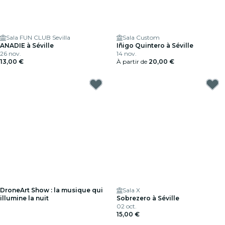
Sala FUN CLUB Sevilla
Sala Custom
ANADIE à Séville
Iñigo Quintero à Séville
26 nov.
14 nov.
13,00 €
À partir de
20,00 €
DroneArt Show : la musique qui
Sala X
illumine la nuit
Sobrezero à Séville
02 oct.
15,00 €