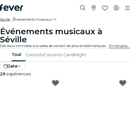
Séville
Événements musicaux
Événements musicaux à
Séville
Des lieux intimistes aux salles de concert les plus emblématiques de la ville, Séville vit au rythme de la musique et propose un large éventail d'événements pour tous les goûts et tous les styles.
En lire plus...
Tout
Concerts
Concerts Candlelight
Date
29
expériences