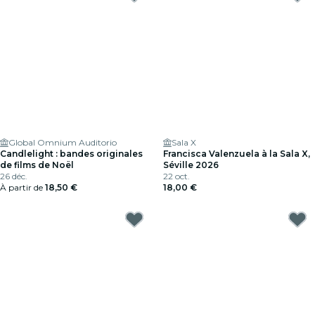
Global Omnium Auditorio
Sala X
Candlelight : bandes originales
Francisca Valenzuela à la Sala X,
de films de Noël
Séville 2026
26 déc.
22 oct.
À partir de
18,50 €
18,00 €