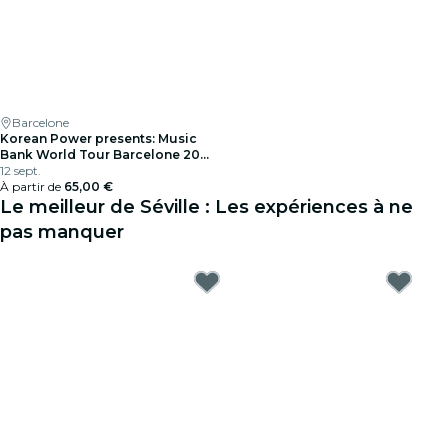
Barcelone
Korean Power presents: Music
Bank World Tour Barcelone 2026
au l'Estadi Olímpic
12 sept.
À partir de
65,00 €
Le meilleur de Séville : Les expériences à ne
pas manquer