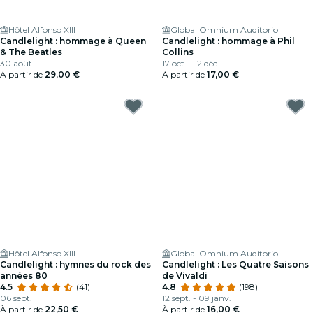
Hôtel Alfonso XIII
Global Omnium Auditorio
Candlelight : hommage à Queen
Candlelight : hommage à Phil
& The Beatles
Collins
30 août
17 oct. - 12 déc.
À partir de
29,00 €
À partir de
17,00 €
Hôtel Alfonso XIII
Global Omnium Auditorio
Candlelight : hymnes du rock des
Candlelight : Les Quatre Saisons
années 80
de Vivaldi
4.5
(41)
4.8
(198)
06 sept.
12 sept. - 09 janv.
À partir de
22,50 €
À partir de
16,00 €