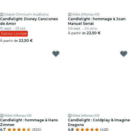
Global Omnium Auditorio
Hôtel Alfonso XIII
Candlelight: Disney Canciones
Candlelight : hommage à Joan
de Amor
Manuel Serrat
19 sept. - 23 oct.
06 sept. - 24 janv.
À partir de
22,50 €
Édition Limitée
À partir de
22,50 €
Hôtel Alfonso XIII
Hôtel Alfonso XIII
Candlelight : hommage à Hans
Candlelight : Coldplay & Imagine
Zimmer
Dragons
4.7
(320)
4.8
(425)