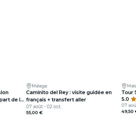
Malaga
Mal
sion
Caminito del Rey : visite guidée en
Tour 
5.0
part de la
français + transfert aller
07 aoû
07 août - 02 oct.
49,50 
55,00 €