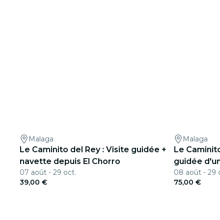
Malaga
Malaga
Le Caminito del Rey : Visite guidée +
Le Caminito
navette depuis El Chorro
guidée d'u
07 août - 29 oct.
08 août - 29 
Málaga
39,00 €
75,00 €