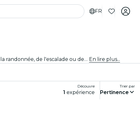
FR
Fais monter ton adrénaline avec des activités sportives et d'aventure palpitantes à Séville. Que tu sois adepte de la randonnée, de l'escalade ou des sports extrêmes, nous avons ce qu'il te faut.
En lire plus...
Découvre
Trier par
1
expérience
Pertinence