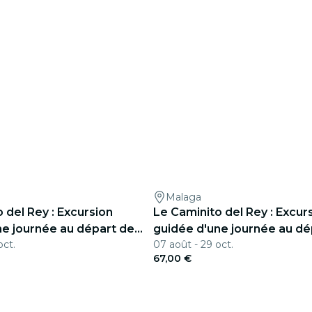
Malaga
 del Rey : Excursion
Le Caminito del Rey : Excur
ne journée au départ de
guidée d'une journée au dé
oct.
07 août - 29 oct.
Costa del Sol
67,00 €