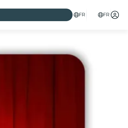
FR
FR