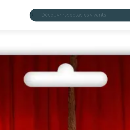
Découvrir
spectacles vivants
Madrid
Candlelight
Londres
expériences et villes
São Paulo
expositions
Séoul
visites urbaines
concerts