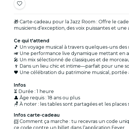
🎁 Carte-cadeau pour la Jazz Room : Offre le cade
musiciens d’exception, des voix puissantes et une a
Ce qui t'attend
🎵 Un voyage musical à travers quelques-uns des
🎺 Une performance live dynamique mettant en a
🎤 Un mix sélectionné de classiques et de morceau
🍷 Dans un lieu chic et intime—parfait pour une 
🖤 Une célébration du patrimoine musical, portée à 
Infos
⏳ Durée : 1 heure
👤 Âge requis : 18 ans ou plus
🪑 À noter : les tables sont partagées et les place
Infos carte-cadeau
📨 Comment ça marche : tu recevras un code unique
ce code contre un billet dans l’application Fever