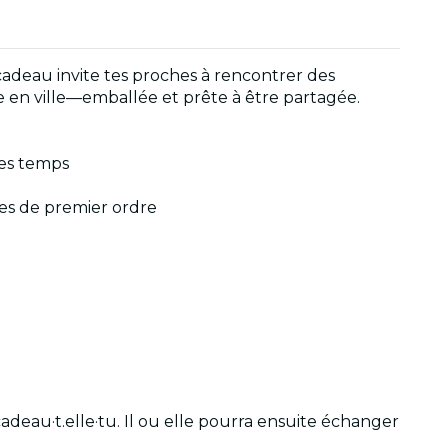
cadeau invite tes proches à rencontrer des
ite en ville—emballée et prête à être partagée.
les temps
tes de premier ordre
eau·t.elle·tu. Il ou elle pourra ensuite échanger