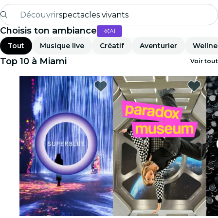
Découvrir
spectacles vivants
Choisis ton ambiance
AI
Madrid
Tout
Musique live
Créatif
Aventurier
Wellne
Candlelight
Top 10 à Miami
Voir tout
Londres
expériences et villes
São Paulo
expositions
Séoul
visites urbaines
concerts