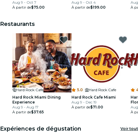
Aug 9 - Oct 7
Aug 9 - Oct 4
Aug
À partir de
$75.00
À partir de
$199.00
À pa
Restaurants
Hard Rock Cafe
5.0
·
Hard Rock Cafe
4
Hard Rock Miami Dining
Hard Rock Cafe Miami
Har
Experience
Aug 9 - Dec 19
Flo
Aug 9 - Aug 17
À partir de
$71.00
Aug
À partir de
$37.65
À pa
Expériences de dégustation
Voir tout