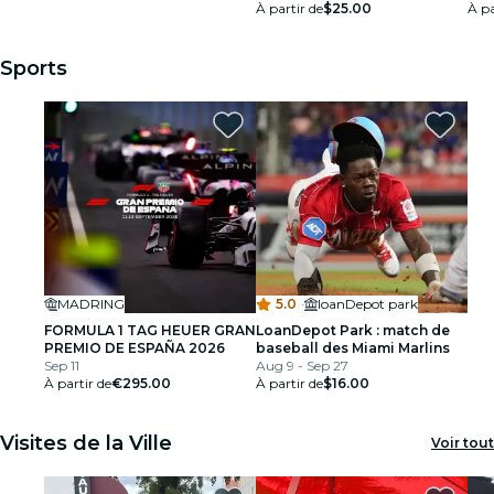
À partir de
$25.00
À pa
Sports
MADRING
5.0
·
loanDepot park
FORMULA 1 TAG HEUER GRAN
LoanDepot Park : match de
PREMIO DE ESPAÑA 2026
baseball des Miami Marlins
Sep 11
Aug 9 - Sep 27
À partir de
€295.00
À partir de
$16.00
Visites de la Ville
Voir tout