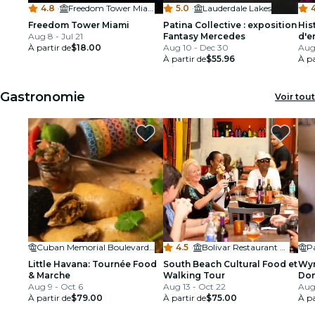
4.8
·
Freedom Tower Miami
5.0
·
Lauderdale Lakes
Freedom Tower Miami
Patina Collective : exposition
His
Aug 8 - Jul 21
Fantasy Mercedes
d'e
À partir de
$18.00
Aug 10 - Dec 30
Aug 
À partir de
$55.96
À pa
Gastronomie
Voir tout
Cuban Memorial Boulevard Park
4.5
·
Bolivar Restaurant Bar
P
Little Havana: Tournée Food
South Beach Cultural Food et
Wyn
& Marche
Walking Tour
Don
Aug 9 - Oct 6
Aug 13 - Oct 22
Foo
Aug 
À partir de
$79.00
À partir de
$75.00
À pa