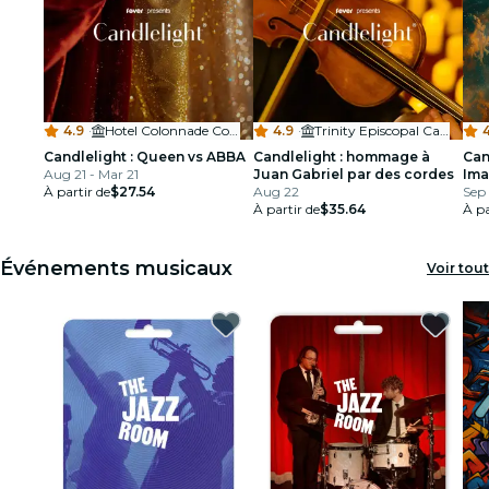
4.9
·
Hotel Colonnade Coral Gables
4.9
·
Trinity Episcopal Cathedral
4
Candlelight : Queen vs ABBA
Candlelight : hommage à
Can
Aug 21 - Mar 21
Juan Gabriel par des cordes
Ima
À partir de
$27.54
Aug 22
Sep 
À partir de
$35.64
À pa
Événements musicaux
Voir tout