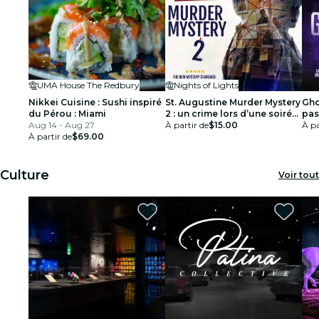
UMA House The Redbury
Nights of Lights
Nikkei Cuisine : Sushi inspiré
St. Augustine Murder Mystery
Gho
du Pérou : Miami
2 : un crime lors d’une soirée
pas
Aug 14 - Aug 27
rendez-vous !
À partir de
$15.00
À pa
À partir de
$69.00
Culture
Voir tout