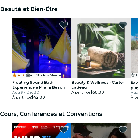
Beauté et Bien-Être
4.8
·
RF Studios Miami
5t
Floating Sound Bath
Beauty & Wellness - Carte-
Exp
Experience à Miami Beach
cadeau
pla
Aug 9 - Dec 30
À partir de
$50.00
Aug
À partir de
$42.00
À pa
Cours, Conférences et Conventions