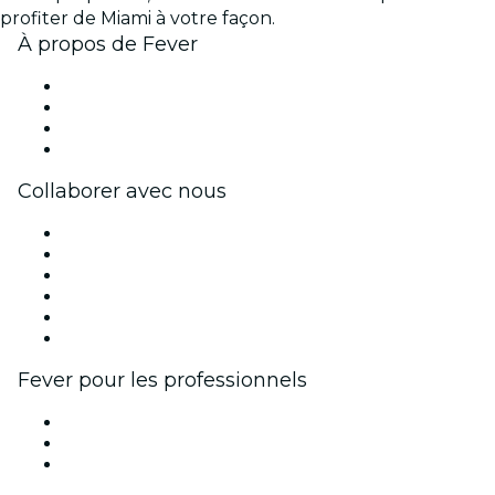
profiter de Miami à votre façon.
À propos de Fever
Presse
Travailler chez Fever
Cartes-cadeaux
Centre d'aide
Collaborer avec nous
Fever Zone
Publiez votre événement
Événements d'entreprise et avantages
Programme d'affiliation
Programme d'ambassadeurs et d'influenceurs
Partenariats avec des marques
Fever pour les professionnels
Événements privés et billets de groupe
Avantages pour les entreprises
Coupons et cartes cadeaux pour les entreprises