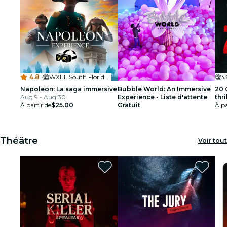
4.8
·
WXEL South Florida PBS
3
Napoleon: La saga immersive
Bubble World: An Immersive
20 
Aug 9 - Aug 30
Experience - Liste d'attente
thr
À partir de
$25.00
Gratuit
mon
À pa
Théâtre
Voir tout