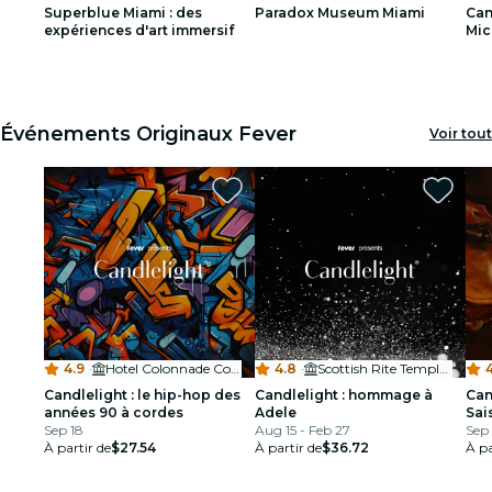
Superblue Miami : des
Paradox Museum Miami
Can
restaurants
expériences d'art immersif
Mic
1
1
2
2
3
3
cinéma
Événements Originaux Fever
Voir tout
4.9
·
Hotel Colonnade Coral Gables
4.8
·
Scottish Rite Temple MIA
4
Candlelight : le hip-hop des
Candlelight : hommage à
Can
années 90 à cordes
Adele
Sai
Sep 18
Aug 15 - Feb 27
Sep 
À partir de
$27.54
À partir de
$36.72
À pa