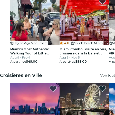
Bay of Pigs Monument
4.0
·
South Beach Miami
Mi
Miami's Most Authentic
Miami Combo : visite en bus,
Mia
Walking Tour of Little
croisière dans la baie et
VIP
Havana
Aug 9 - Feb 4
Everglades
Aug 9 - Nov 5
per
Aug
À partir de
$49.00
À partir de
$99.00
À pa
Croisières en Ville
Voir tout