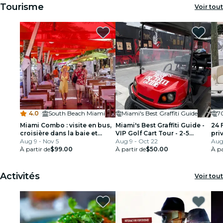
Tourisme
Voir tout
4.0
·
South Beach Miami
Miami's Best Graffiti Guide
7
Miami Combo : visite en bus,
Miami's Best Graffiti Guide -
24 
croisière dans la baie et
VIP Golf Cart Tour - 2-5
pri
Everglades
Aug 9 - Nov 5
personnes
Aug 9 - Oct 22
per
Aug
À partir de
$99.00
À partir de
$50.00
À pa
Activités
Voir tout