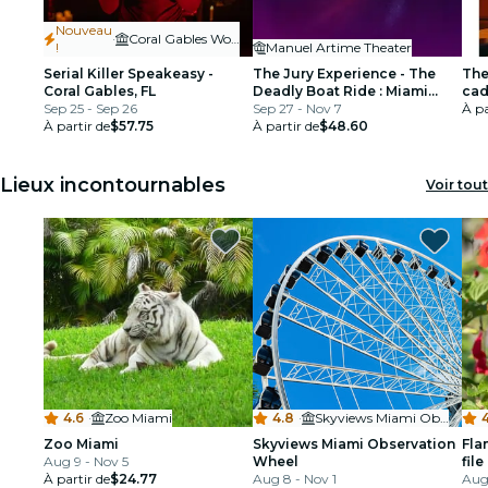
Nouveau
·
Coral Gables Woman's Club
!
Manuel Artime Theater
Serial Killer Speakeasy -
The Jury Experience - The
The
Coral Gables, FL
Deadly Boat Ride : Miami
ca
Sep 25 - Sep 26
rendra-t-il justice ?
Sep 27 - Nov 7
À pa
À partir de
$57.75
À partir de
$48.60
Lieux incontournables
Voir tout
4.6
·
Zoo Miami
4.8
·
Skyviews Miami Observation Wheel
Zoo Miami
Skyviews Miami Observation
Fla
Aug 9 - Nov 5
Wheel
file
À partir de
$24.77
Aug 8 - Nov 1
Aug 