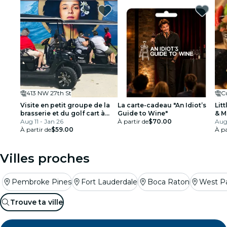
413 NW 27th St
Visite en petit groupe de la
La carte-cadeau "An Idiot’s
Lit
brasserie et du golf cart à
Guide to Wine"
& M
Wynwood avec un guide
Aug 11 - Jan 26
À partir de
$70.00
Aug 
local
À partir de
$59.00
À pa
Villes proches
Pembroke Pines
Fort Lauderdale
Boca Raton
West P
Trouve ta ville