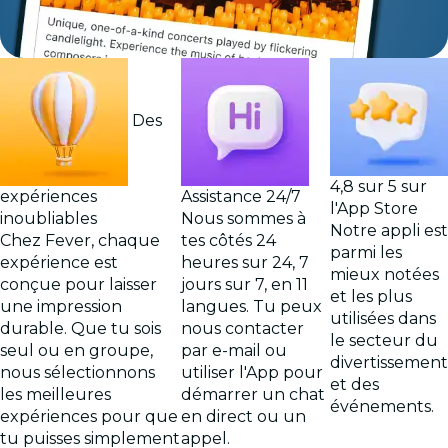
Des
4,8 sur 5 sur
expériences
Assistance 24/7
l'App Store
inoubliables
Nous sommes à
Notre appli est
Chez Fever, chaque
tes côtés 24
parmi les
expérience est
heures sur 24, 7
mieux notées
conçue pour laisser
jours sur 7, en 11
et les plus
une impression
langues. Tu peux
utilisées dans
durable. Que tu sois
nous contacter
le secteur du
seul ou en groupe,
par e-mail ou
divertissement
nous sélectionnons
utiliser l'App pour
et des
les meilleures
démarrer un chat
événements.
expériences pour que
en direct ou un
tu puisses simplement
appel.