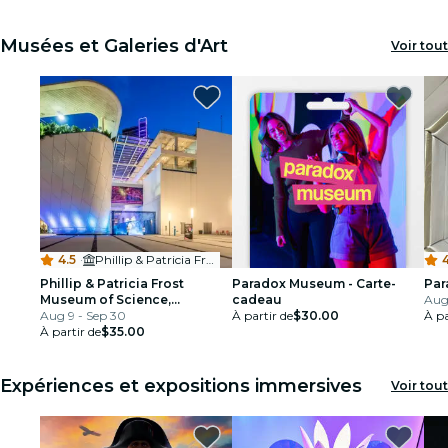
Musées et Galeries d'Art
Voir tout
4.5
·
Phillip & Patricia Frost Museum of Science
4
Phillip & Patricia Frost
Paradox Museum - Carte-
Par
Museum of Science,
cadeau
Aug 
Aquarium & Planetarium :
Aug 9 - Sep 30
À partir de
$30.00
À pa
billet d'entrée
À partir de
$35.00
Expériences et expositions immersives
Voir tout