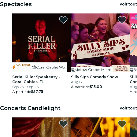
Spectacles
Voir tout
Nouveau
·
Coral Gables Woman's Club
!
Mellow Grapes Miami
S
Serial Killer Speakeasy -
Silly Sips Comedy Show
Sil
Coral Gables, FL
Aug 8
Co
Sep 25 - Sep 26
À partir de
$15.00
Aug
À partir de
$57.75
À pa
Concerts Candlelight
Voir tout