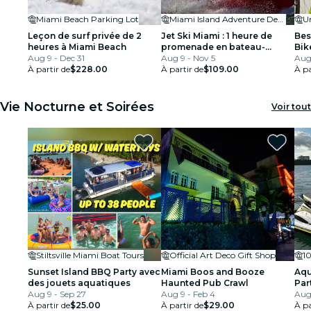
Miami Beach Parking Lot
Miami Island Adventure Departure
U
Leçon de surf privée de 2
Jet Ski Miami : 1 heure de
Bes
heures à Miami Beach
promenade en bateau-
Bik
Aug 9 - Dec 31
ponton à South Beach
Aug 9 - Nov 5
Aug 
À partir de
$228.00
À partir de
$109.00
À pa
Vie Nocturne et Soirées
Voir tout
Stiltsville Miami Boat Tours
Official Art Deco Gift Shop
1
Sunset Island BBQ Party avec
Miami Boos and Booze
Aqu
des jouets aquatiques
Haunted Pub Crawl
Par
Aug 9 - Sep 27
Aug 9 - Feb 4
(in
Aug
À partir de
$25.00
À partir de
$29.00
À pa