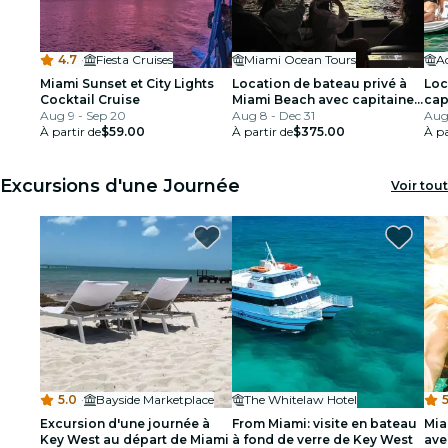
4.7
·
Fiesta Cruises
Miami Ocean Tours
Miami Sunset et City Lights
Location de bateau privé à
Loc
Cocktail Cruise
Miami Beach avec capitaine,
cap
Aug 9 - Sep 20
Snorkel et Millionaire Row
Aug 8 - Dec 31
Aug
À partir de
$59.00
À partir de
$375.00
À pa
Excursions d'une Journée
Voir tout
5.0
·
Bayside Marketplace
The Whitelaw Hotel
5
Excursion d'une journée à
From Miami: visite en bateau
Mia
Key West au départ de Miami
à fond de verre de Key West
ave