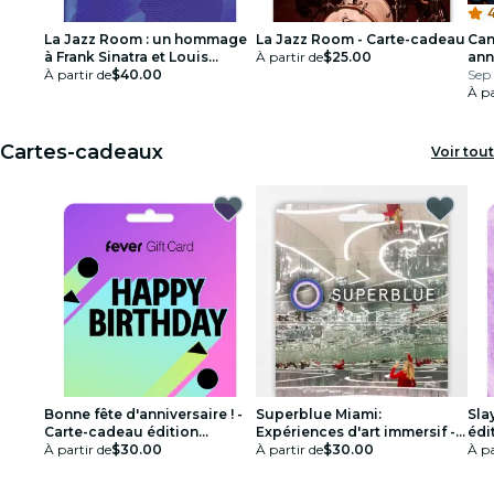
4
La Jazz Room : un hommage
La Jazz Room - Carte-cadeau
Can
à Frank Sinatra et Louis
À partir de
$25.00
ann
Armstrong - Carte-cadeau
À partir de
$40.00
Sep 
À pa
Cartes-cadeaux
Voir tout
Bonne fête d'anniversaire ! -
Superblue Miami:
Sla
Carte-cadeau édition
Expériences d'art immersif -
édi
spéciale
À partir de
$30.00
Carte-cadeau
À partir de
$30.00
À pa