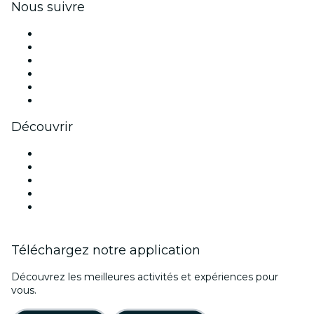
Nous suivre
Facebook
X (Twitter)
Instagram
TikTok
LinkedIn
Youtube
Découvrir
Lieux d'événements à Miami
Aujourd'hui
Demain
Cette semaine
Ce week-end
Téléchargez notre application
Découvrez les meilleures activités et expériences pour
vous.