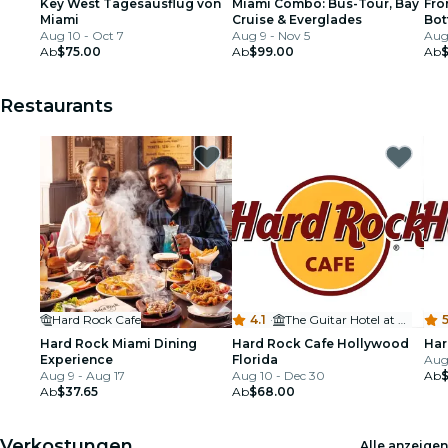
Key West Tagesausflug von
Miami Combo: Bus-Tour, Bay
Fro
Miami
Cruise & Everglades
Bot
Aug 10 - Oct 7
Aug 9 - Nov 5
Aug
Ab
$75.00
Ab
$99.00
Ab
Restaurants
Hard Rock Cafe
4.1
·
The Guitar Hotel at Seminole Hard Rock
5
Hard Rock Miami Dining
Hard Rock Cafe Hollywood
Har
Experience
Florida
Aug 
Aug 9 - Aug 17
Aug 10 - Dec 30
Ab
$
Ab
$37.65
Ab
$68.00
Verkostungen
Alle anzeigen