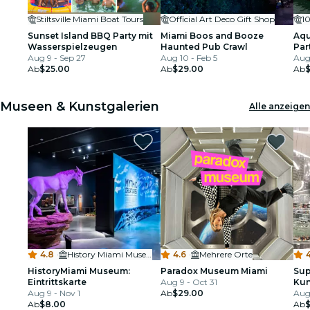
Stiltsville Miami Boat Tours
Official Art Deco Gift Shop
1
Sunset Island BBQ Party mit
Miami Boos and Booze
Aqu
Wasserspielzeugen
Haunted Pub Crawl
Par
Aug 9 - Sep 27
Aug 10 - Feb 5
Aug
Ab
$25.00
Ab
$29.00
Ab
Museen & Kunstgalerien
Alle anzeigen
4.8
·
History Miami Museum
4.6
·
Mehrere Orte
4
HistoryMiami Museum:
Paradox Museum Miami
Sup
Eintrittskarte
Aug 9 - Oct 31
Kun
Aug 9 - Nov 1
Ab
$29.00
Aug 
Ab
$8.00
Ab