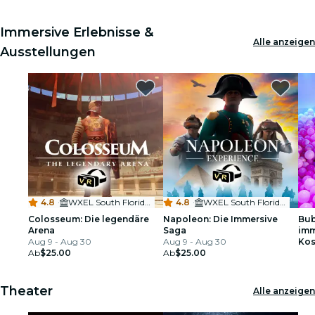
Immersive Erlebnisse &
Alle anzeigen
Ausstellungen
4.8
·
WXEL South Florida PBS
4.8
·
WXEL South Florida PBS
Colosseum: Die legendäre
Napoleon: Die Immersive
Bub
Arena
Saga
imm
Aug 9 - Aug 30
Aug 9 - Aug 30
War
Kos
Ab
$25.00
Ab
$25.00
Theater
Alle anzeigen