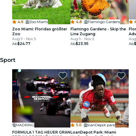
4.6
·
Zoo Miami
4.8
·
Flamingo Gardens
Zoo Miami: Floridas größter
Flamingo Gardens - Skip the
Flo
Zoo
Line Zugang
Adv
Aug 9 - Nov 5
Aug 9 - Nov 5
Wi
Aug 
Ab
$24.77
Ab
$23.95
Ab
$
Sport
MADRING
5.0
·
loanDepot park
FORMULA 1 TAG HEUER GRAN
LoanDepot Park: Miami