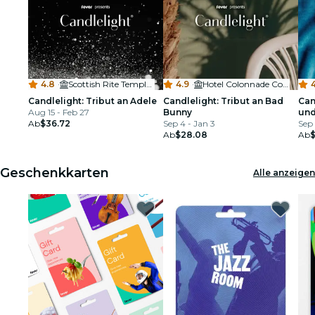
4.8
·
Scottish Rite Temple MIA
4.9
·
Hotel Colonnade Coral Gables
Candlelight: Tribut an Adele
Candlelight: Tribut an Bad
Can
Aug 15 - Feb 27
Bunny
und
Ab
$36.72
Sep 4 - Jan 3
Sep 
Ab
$28.08
Ab
Geschenkkarten
Alle anzeigen