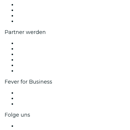
Presse
Wir stellen ein!
Geschenkgutscheine
Hilfe-Center
Partner werden
Fever Zone
Veröffentliche dein Event
Firmenevents & -vorteile
Affiliate-Programm
Botschafter & Influencer-Programm
Markenpartnerschaften
Fever for Business
Privatveranstaltungen & Gruppentickets
Firmenvorteile
Firmengeschenkkarten und -gutscheine
Folge uns
Facebook