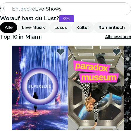
Entdecke
Live-Shows
Worauf hast du Lust?
AI
Madrid
Alle
Live-Musik
Luxus
Kultur
Romantisch
Candlelight
Top 10 in Miami
Alle anzeigen
London
Erlebnisse und Städte
São Paulo
Seoul
Stadttouren
Konzerte