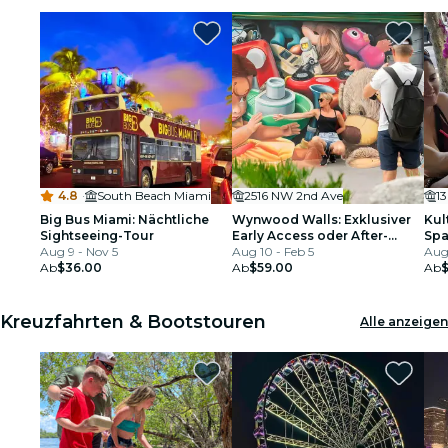
4.8
·
South Beach Miami
2516 NW 2nd Ave
1
Big Bus Miami: Nächtliche
Wynwood Walls: Exklusiver
Kul
Sightseeing-Tour
Early Access oder After-
Spa
Aug 9 - Nov 5
Hours
Aug 10 - Feb 5
Hav
Aug 
Ab
$36.00
Ab
$59.00
Ab
Kreuzfahrten & Bootstouren
Alle anzeigen