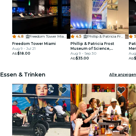
4.8
·
Freedom Tower Miami
4.5
·
Phillip & Patricia Frost Museum of Science
5
Freedom Tower Miami
Phillip & Patricia Frost
Pat
Aug 9 - Jul 21
Museum of Science,
Mer
Ab
$18.00
Aquarium & Planetarium:
Aug 9 - Sep 30
Aug
Eintrittskarte
Ab
$35.00
Ab
$
Essen & Trinken
Alle anzeigen