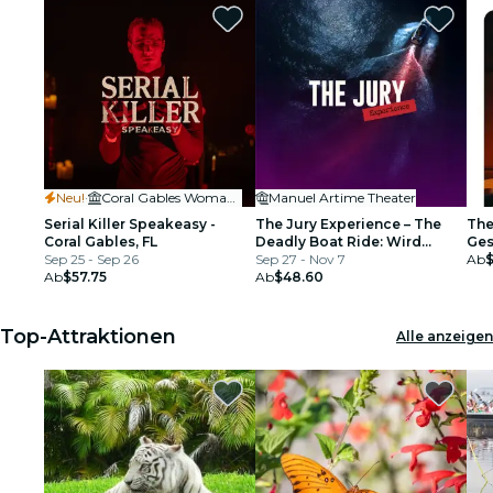
Neu!
·
Coral Gables Woman's Club
Manuel Artime Theater
Serial Killer Speakeasy -
The Jury Experience – The
The
Coral Gables, FL
Deadly Boat Ride: Wird
Ges
Sep 25 - Sep 26
Miami Gerechtigkeit liefern?
Sep 27 - Nov 7
Ab
Ab
$57.75
Ab
$48.60
Top-Attraktionen
Alle anzeigen