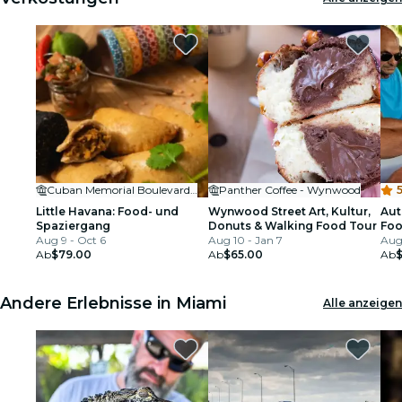
Cuban Memorial Boulevard Park
Panther Coffee - Wynwood
5
Little Havana: Food- und
Wynwood Street Art, Kultur,
Aut
Spaziergang
Donuts & Walking Food Tour
Foo
Aug 9 - Oct 6
Aug 10 - Jan 7
Aug 
Ab
$79.00
Ab
$65.00
Ab
Andere Erlebnisse in Miami
Alle anzeigen