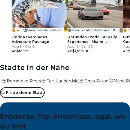
4.1
·
Sawgrass Recreation Park
9beach Latin Restaurant & Bar
5
Florida Everglades
8 Stunden Exotic Car Rally
Bub
Adventure Package
Experience - Miami-
Coc
Aug 9 - Oct 6
Islamorada-Miami, FL
Aug 15 - Jan 30
Mä
Aug
Ab
$69.55
Ab
$1,995.00
Ab
Städte in der Nähe
Pembroke Pines
Fort Lauderdale
Boca Raton
West P
Finde deine Stadt
Entdecke Top-Erlebnisse, egal, wo
du bist