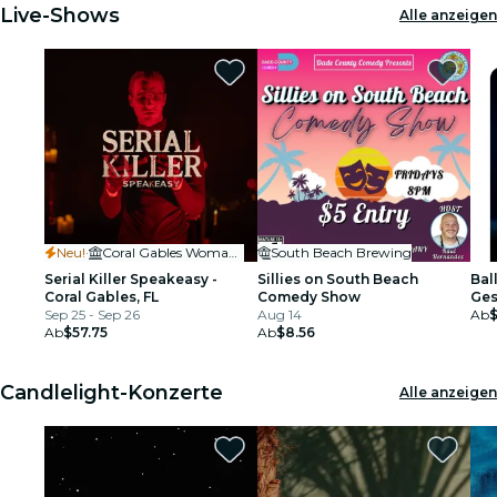
Live-Shows
Alle anzeigen
Neu!
·
Coral Gables Woman's Club
South Beach Brewing
Serial Killer Speakeasy -
Sillies on South Beach
Ball
Coral Gables, FL
Comedy Show
Ges
Sep 25 - Sep 26
Aug 14
Ab
Ab
$57.75
Ab
$8.56
Candlelight-Konzerte
Alle anzeigen