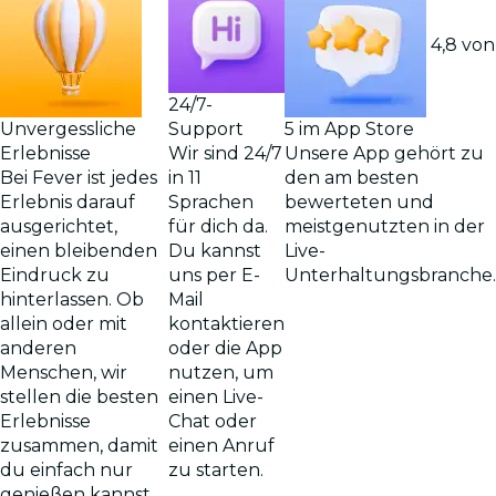
4,8 von
24/7-
Support
Unvergessliche
5 im App Store
Wir sind 24/7
Erlebnisse
Unsere App gehört zu
in 11
Bei Fever ist jedes
den am besten
Sprachen
Erlebnis darauf
bewerteten und
für dich da.
ausgerichtet,
meistgenutzten in der
Du kannst
einen bleibenden
Live-
uns per E-
Eindruck zu
Unterhaltungsbranche.
Mail
hinterlassen. Ob
kontaktieren
allein oder mit
oder die App
anderen
nutzen, um
Menschen, wir
einen Live-
stellen die besten
Chat oder
Erlebnisse
einen Anruf
zusammen, damit
zu starten.
du einfach nur
genießen kannst.