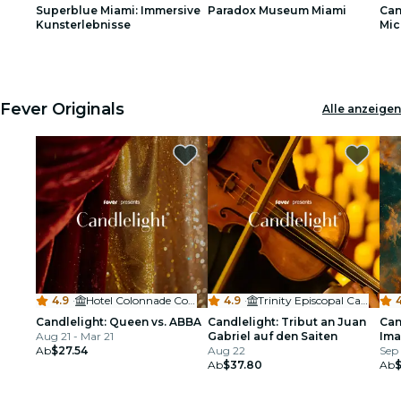
Superblue Miami: Immersive
Paradox Museum Miami
Can
Restaurants
Kunsterlebnisse
Mic
1
1
2
2
3
3
Kino
Fever Originals
Alle anzeigen
4.9
·
Hotel Colonnade Coral Gables
4.9
·
Trinity Episcopal Cathedral
4
Candlelight: Queen vs. ABBA
Candlelight: Tribut an Juan
Can
Aug 21 - Mar 21
Gabriel auf den Saiten
Ima
Ab
$27.54
Aug 22
Sep 
Ab
$37.80
Ab