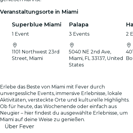
Veranstaltungsorte in Miami
Superblue Miami
Palapa
Ha
1 Event
3 Events
2 
1101 Northwest 23rd
5040 NE 2nd Ave,
40
Street, Miami
Miami, FL 33137, United
Bo
States
Erlebe das Beste von Miami mit Fever durch
unvergessliche Events, immersive Erlebnisse, lokale
Aktivitäten, versteckte Orte und kulturelle Highlights.
Ob für heute, das Wochenende oder einfach aus
Neugier – hier findest du ausgewählte Erlebnisse, um
Miami auf deine Weise zu genießen.
Über Fever