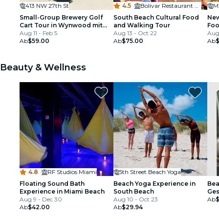
413 NW 27th St
4.5
·
Bolivar Restaurant Bar
M
Small-Group Brewery Golf
South Beach Cultural Food
New
Cart Tour in Wynwood mit
and Walking Tour
Foo
lokalem Guide
Aug 11 - Feb 5
Aug 13 - Oct 22
Aug 
Ab
$59.00
Ab
$75.00
Ab
Beauty & Wellness
4.8
·
RF Studios Miami
5th Street Beach Yoga
Floating Sound Bath
Beach Yoga Experience in
Bea
Experience in Miami Beach
South Beach
Ges
Aug 9 - Dec 30
Aug 10 - Oct 23
Ab
Ab
$42.00
Ab
$29.94