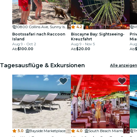
10800 Collins Ave, Sunny Isles Beach, FL 33154 United States
4.2
M
Bootssafari nach Raccoon
Biscayne Bay: Sightseeing-
Pri
Island
Kreuzfahrt
Mia
Aug 9 - Oct 2
Aug 9 - Nov 5
Sno
Aug 
Ab
$100.00
Ab
$20.00
Ab
Tagesausflüge & Exkursionen
Alle anzeigen
5.0
·
Bayside Marketplace
4.0
·
South Beach Miami
T