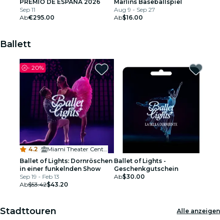
PREMIO DE ESPAÑA 2026
Marlins Baseballspiel
Sep 11
Aug 9 - Sep 27
Ab
€295.00
Ab
$16.00
Ballett
-
20%
4.2
·
Miami Theater Center
Ballet of Lights: Dornröschen
Ballet of Lights -
in einer funkelnden Show
Geschenkgutschein
Sep 19 - Feb 13
Ab
$30.00
Ab
$53.42
$43.20
Stadttouren
Alle anzeigen