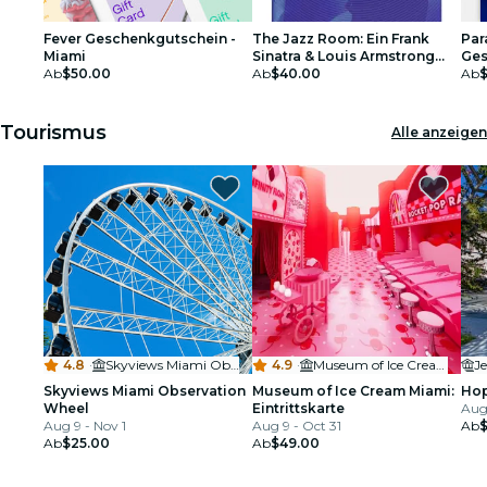
Fever Geschenkgutschein -
The Jazz Room: Ein Frank
Par
Miami
Sinatra & Louis Armstrong
Ges
Ab
$50.00
Tribut - Geschenkgutschein
Ab
$40.00
Ab
Tourismus
Alle anzeigen
4.8
·
Skyviews Miami Observation Wheel
4.9
·
Museum of Ice Cream Miami
Je
Skyviews Miami Observation
Museum of Ice Cream Miami:
Hop
Wheel
Eintrittskarte
Aug 
Aug 9 - Nov 1
Aug 9 - Oct 31
Ab
Ab
$25.00
Ab
$49.00