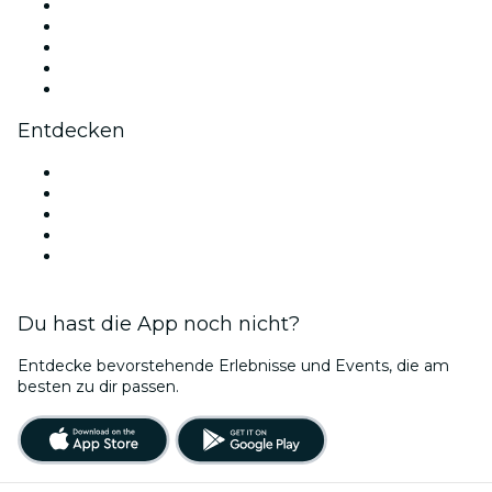
X (Twitter)
Instagram
TikTok
LinkedIn
YouTube
Entdecken
Veranstaltungsorte in Miami
Heute
Morgen
Diese Woche
Dieses Wochenende
Du hast die App noch nicht?
Entdecke bevorstehende Erlebnisse und Events, die am
besten zu dir passen.