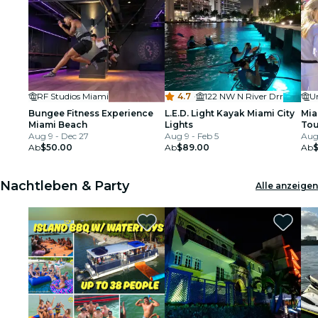
RF Studios Miami
4.7
·
122 NW N River Drr
U
Bungee Fitness Experience
L.E.D. Light Kayak Miami City
Mia
Miami Beach
Lights
Tou
Aug 9 - Dec 27
Aug 9 - Feb 5
Aug 
Ab
$50.00
Ab
$89.00
Ab
$
Nachtleben & Party
Alle anzeigen