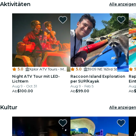
Aktivitäten
Alle anzeigen
5.0
·
Xplor ATV Tours - Miami
5.0
·
3909 NE 163rd St
5
Night ATV Tour mit LED-
Raccoon Island Exploration
Rap
Lichtern
per SUP/Kayak
Ein
Aug 9 - Oct 31
Aug 9 - Feb 5
Aug 
Ab
$100.00
Ab
$99.00
Ab
Kultur
Alle anzeigen