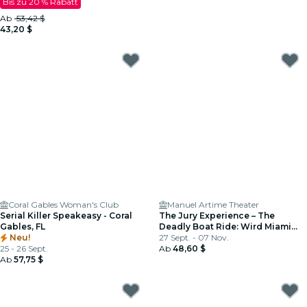
Bis zu 20 % Rabatt
Ab
53,42 $
43,20 $
Coral Gables Woman's Club
Manuel Artime Theater
Serial Killer Speakeasy - Coral
The Jury Experience – The
Gables, FL
Deadly Boat Ride: Wird Miami
Neu!
Gerechtigkeit liefern?
27 Sept. - 07 Nov.
25 - 26 Sept.
Ab
48,60 $
Ab
57,75 $