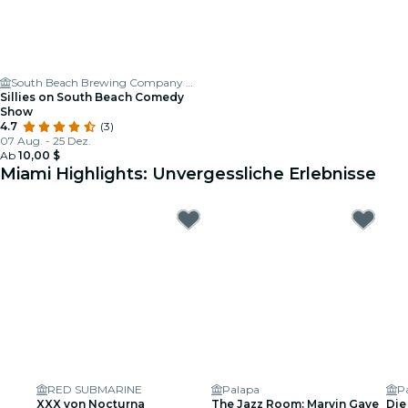
South Beach Brewing Company Taproom & Restaurant
Sillies on South Beach Comedy
Show
4.7
(3)
07 Aug. - 25 Dez.
Ab
10,00 $
Miami Highlights: Unvergessliche Erlebnisse
RED SUBMARINE
Palapa
P
XXX von Nocturna
The Jazz Room: Marvin Gaye
Die