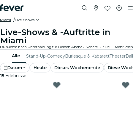
Miami
Live-Shows
Live-Shows & -Auftritte in
Miami
Du suchst nach Unterhaltung für Deinen Abend? Sichere Dir Deine Tickets für die besten Live-Shows in Miami: Theater, Stand-Up-Comedy, Musicals, Magieshows und mehr.
Mehr lesen
Alle
Stand-Up-Comedy
Burlesque & Kabarett
Theater
Bal
Datum
Heute
Dieses Wochenende
Diese Woc
15
Erlebnisse