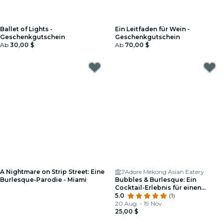
Ballet of Lights -
Ein Leitfaden für Wein -
Geschenkgutschein
Geschenkgutschein
Ab
30,00 $
Ab
70,00 $
A Nightmare on Strip Street: Eine
J'Adore Mekong Asian Eatery
Burlesque-Parodie - Miami
Bubbles & Burlesque: Ein
Cocktail-Erlebnis für einen
Mädelsabend
5.0
(1)
20 Aug. - 19 Nov.
25,00 $