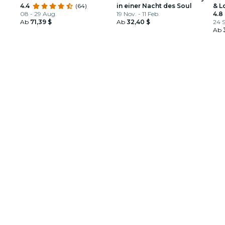
4.4
(64)
in einer Nacht des Soul
& L
08 - 29 Aug.
19 Nov. - 11 Feb.
4.8
Ab
71,39 $
Ab
32,40 $
24 S
Ab