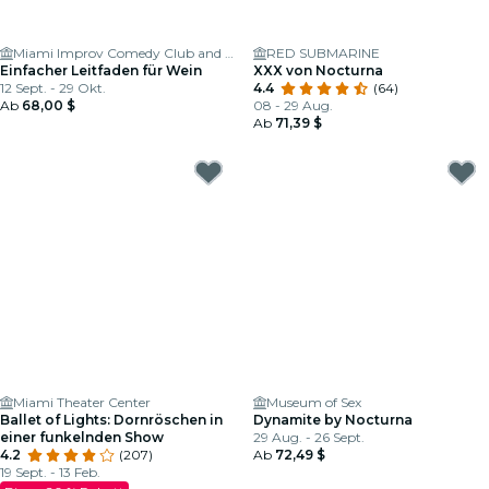
Miami Improv Comedy Club and Dinner Theater
RED SUBMARINE
Einfacher Leitfaden für Wein
XXX von Nocturna
12 Sept. - 29 Okt.
4.4
(64)
Ab
68,00 $
08 - 29 Aug.
Ab
71,39 $
Miami Theater Center
Museum of Sex
Ballet of Lights: Dornröschen in
Dynamite by Nocturna
einer funkelnden Show
29 Aug. - 26 Sept.
4.2
(207)
Ab
72,49 $
19 Sept. - 13 Feb.