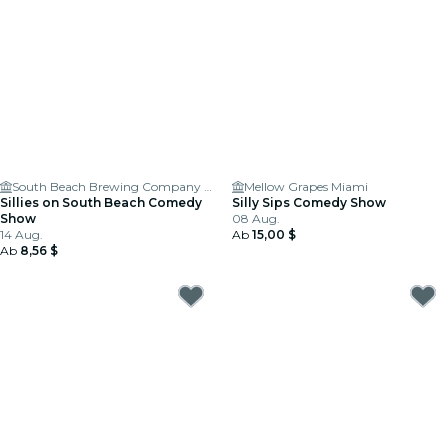
South Beach Brewing Company Taproom & Restaurant
Mellow Grapes Miami
Sillies on South Beach Comedy
Silly Sips Comedy Show
Show
08 Aug.
14 Aug.
Ab
15,00 $
Ab
8,56 $