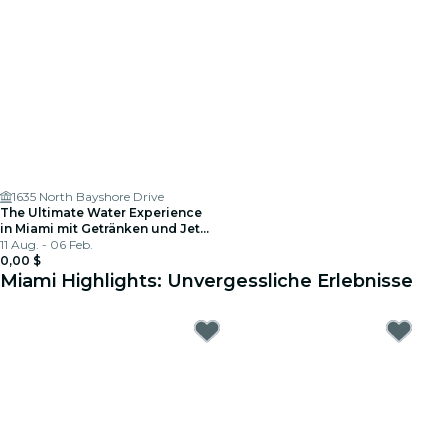
1635 North Bayshore Drive
The Ultimate Water Experience
in Miami mit Getränken und Jet
Skis
11 Aug. - 06 Feb.
0,00 $
Miami Highlights: Unvergessliche Erlebnisse