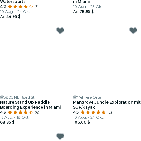
Watersports
in Miami
4.2
(5)
10 Aug. - 23 Okt.
10 Aug. - 24 Okt.
Ab
78,95 $
Ab
44,95 $
3805 NE 163rd St
Mehrere Orte
Nature Stand Up Paddle
Mangrove Jungle Exploration mit
Boarding Experience in Miami
SUP/Kayak
4.3
(6)
4.5
(2)
16 Aug. - 18 Okt.
10 Aug. - 24 Okt.
68,95 $
106,00 $