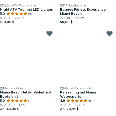
Xplor ATV Tours - Miami
RF Studios Miami
Night ATV Tour mit LED-Lichtern
Bungee Fitness Experience
5.0
(6)
Miami Beach
10 Aug. - 31 Okt.
15 Aug. - 27 Dez.
100,00 $
50,00 $
Mehrere Orte
Miami Watersports
Miami Beach Jetski-Verleih mit
Parasailing mit Miami
Bootsfahrt
Watersports
5.0
(1)
4.9
(8)
10 Aug. - 06 Feb.
10 Aug. - 23 Okt.
Ab
148,00 $
Ab
128,95 $