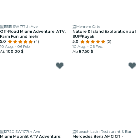
15515 SW 177th Ave
Mehrere Orte
Off-Road Miami Adventure: ATV,
Nature & Island Exploration auf
Farm Fun und mehr
SUP/Kayak
5.0
(4)
5.0
(2)
10 Aug. - 06 Feb.
10 Aug. - 06 Feb.
Ab
100,00 $
Ab
87,50 $
12720 SW 177th Ave
9beach Latin Restaurant & Bar
Miami Moonlit ATV Adventure:
Mercedes Benz AMG GT -