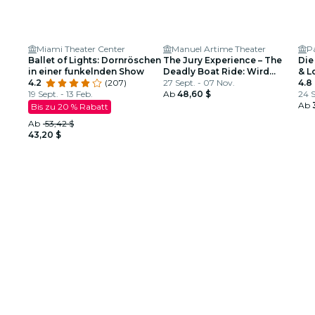
Miami Theater Center
Manuel Artime Theater
P
Ballet of Lights: Dornröschen
The Jury Experience – The
Die
in einer funkelnden Show
Deadly Boat Ride: Wird
& L
4.2
(207)
Miami Gerechtigkeit liefern?
27 Sept. - 07 Nov.
4.8
19 Sept. - 13 Feb.
Ab
48,60 $
24 S
Ab
Bis zu 20 % Rabatt
Ab
53,42 $
43,20 $