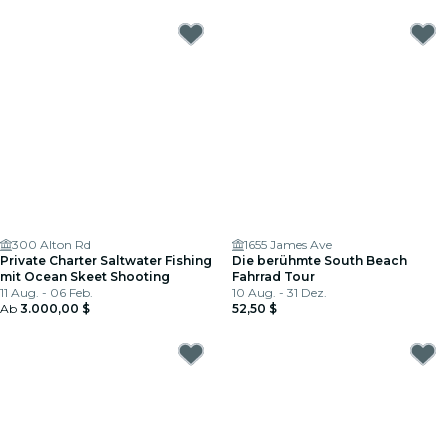
300 Alton Rd
1655 James Ave
Private Charter Saltwater Fishing
Die berühmte South Beach
mit Ocean Skeet Shooting
Fahrrad Tour
11 Aug. - 06 Feb.
10 Aug. - 31 Dez.
Ab
3.000,00 $
52,50 $