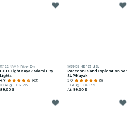
122 NW N River Drr
3909 NE 163rd St
L.E.D. Light Kayak Miami City
Raccoon Island Exploration per
Lights
SUP/Kayak
4.7
(63)
5.0
(5)
10 Aug. - 06 Feb.
10 Aug. - 06 Feb.
89,00 $
Ab
99,00 $