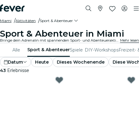
Miami
Aktivitäten
Sport & Abenteuer
Sport & Abenteuer in Miami
Bringe dein Adrenalin mit spannenden Sport- und Abenteueraktivitäten in Miami auf Touren. Ob du nun wandern, klettern oder Extremsportarten betreiben möchtest, bei uns findest du alles.
Mehr lesen
Sport & Abenteuer
Alle
Spiele
DIY-Workshops
Freizeit-
Datum
Heute
Dieses Wochenende
Diese Woc
43
Erlebnisse