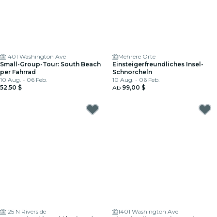
1401 Washington Ave
Mehrere Orte
Small-Group-Tour: South Beach
Einsteigerfreundliches Insel-
per Fahrrad
Schnorcheln
10 Aug. - 06 Feb.
10 Aug. - 06 Feb.
52,50 $
Ab
99,00 $
125 N Riverside
1401 Washington Ave