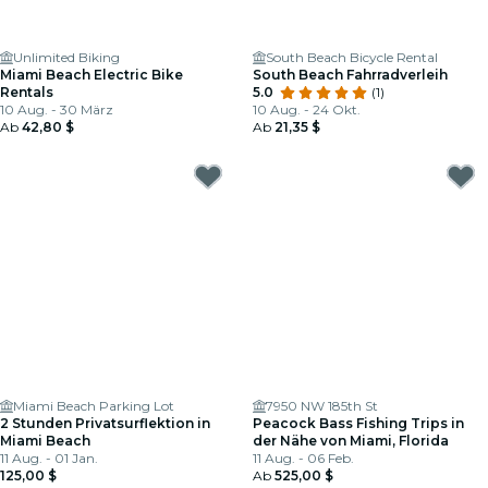
Unlimited Biking
South Beach Bicycle Rental
Miami Beach Electric Bike
South Beach Fahrradverleih
Rentals
5.0
(1)
10 Aug. - 30 März
10 Aug. - 24 Okt.
Ab
42,80 $
Ab
21,35 $
Miami Beach Parking Lot
7950 NW 185th St
2 Stunden Privatsurflektion in
Peacock Bass Fishing Trips in
Miami Beach
der Nähe von Miami, Florida
11 Aug. - 01 Jan.
11 Aug. - 06 Feb.
125,00 $
Ab
525,00 $