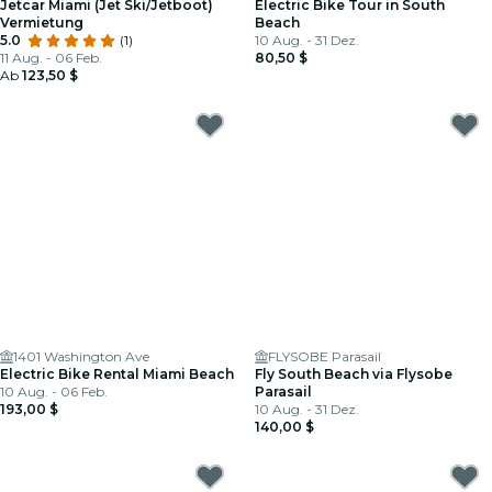
Jetcar Miami (Jet Ski/Jetboot)
Electric Bike Tour in South
Vermietung
Beach
5.0
(1)
10 Aug. - 31 Dez.
11 Aug. - 06 Feb.
80,50 $
Ab
123,50 $
1401 Washington Ave
FLYSOBE Parasail
Electric Bike Rental Miami Beach
Fly South Beach via Flysobe
10 Aug. - 06 Feb.
Parasail
193,00 $
10 Aug. - 31 Dez.
140,00 $