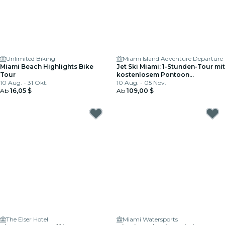
Unlimited Biking
Miami Island Adventure Departure
Miami Beach Highlights Bike
Jet Ski Miami: 1-Stunden-Tour mit
Tour
kostenlosem Pontoon
10 Aug. - 31 Okt.
Sightseeing in South Beach
10 Aug. - 05 Nov.
Ab
16,05 $
Ab
109,00 $
The Elser Hotel
Miami Watersports