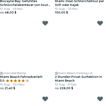
Biscayne Bay: Geführtes
Miami: Insel-Schnorcheltour per
Schnorchelabenteuer von South
SUP oder Kajak
Beach
10 Aug. - 05 Nov.
10 Aug. - 05 Nov.
Ab
48,00 $
100,00 $
Unlimited Biking
Miami Beach Parking Lot
Miami Beach Fahrradverleih
2 Stunden Privat-Surflektion in
5.0
(1)
Miami Beach
10 Aug. - 30 März
10 Aug. - 31 Dez.
Ab
21,40 $
Ab
228,00 $