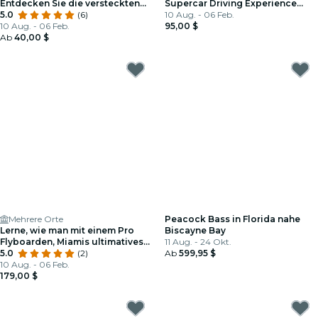
Entdecken Sie die versteckten
Supercar Driving Experience
Pfade von Redland
5.0
(6)
Tour in Miami, FL
10 Aug. - 06 Feb.
10 Aug. - 06 Feb.
95,00 $
Ab
40,00 $
Mehrere Orte
Peacock Bass in Florida nahe
Lerne, wie man mit einem Pro
Biscayne Bay
Flyboarden, Miamis ultimatives
11 Aug. - 24 Okt.
Abenteuer
5.0
(2)
Ab
599,95 $
10 Aug. - 06 Feb.
179,00 $