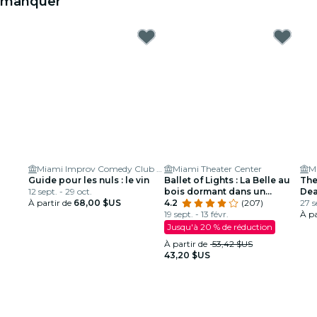
manquer
Miami Improv Comedy Club and Dinner Theater
Miami Theater Center
M
Guide pour les nuls : le vin
Ballet of Lights : La Belle au
The
12 sept. - 29 oct.
bois dormant dans un
Dea
À partir de
68,00 $US
spectacle étincelant
4.2
(207)
rend
27 s
19 sept. - 13 févr.
À pa
Jusqu'à 20 % de réduction
À partir de
53,42 $US
43,20 $US