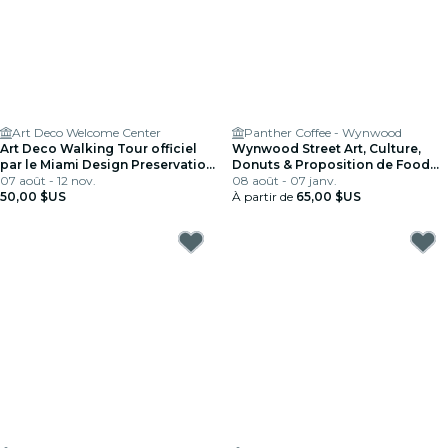
Art Deco Welcome Center
Panther Coffee - Wynwood
Art Deco Walking Tour officiel
Wynwood Street Art, Culture,
par le Miami Design Preservation
Donuts & Proposition de Food
League
07 août - 12 nov.
Tour
08 août - 07 janv.
50,00 $US
À partir de
65,00 $US