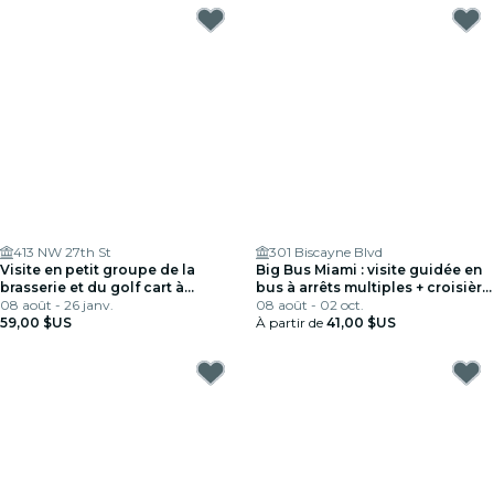
413 NW 27th St
301 Biscayne Blvd
Visite en petit groupe de la
Big Bus Miami : visite guidée en
brasserie et du golf cart à
bus à arrêts multiples + croisière
Wynwood avec un guide local
08 août - 26 janv.
en yacht
08 août - 02 oct.
59,00 $US
À partir de
41,00 $US