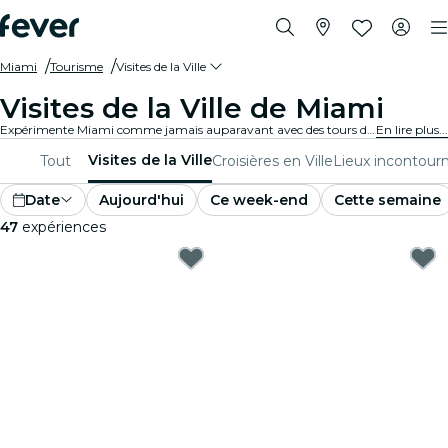
Miami
Tourisme
Visites de la Ville
Visites de la Ville de Miami
Expérimente Miami comme jamais auparavant avec des tours de la ville et des forfaits de visite. En explorant les lieux emblématiques, les trésors cachés et les points incontournables locaux de Miami, tu découvriras les histoires qui donnent vie à la ville.
En lire plus...
Visites de la Ville
Tout
Croisières en Ville
Lieux incontour
Date
Aujourd'hui
Ce week-end
Cette semaine
47
expériences