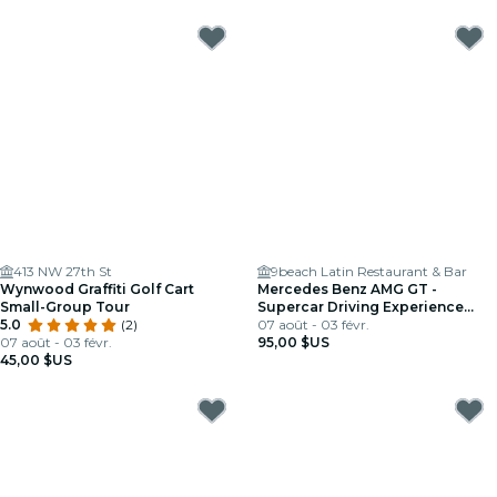
413 NW 27th St
9beach Latin Restaurant & Bar
Wynwood Graffiti Golf Cart
Mercedes Benz AMG GT -
Small-Group Tour
Supercar Driving Experience
5.0
(2)
Tour à Miami, FL
07 août - 03 févr.
07 août - 03 févr.
95,00 $US
45,00 $US