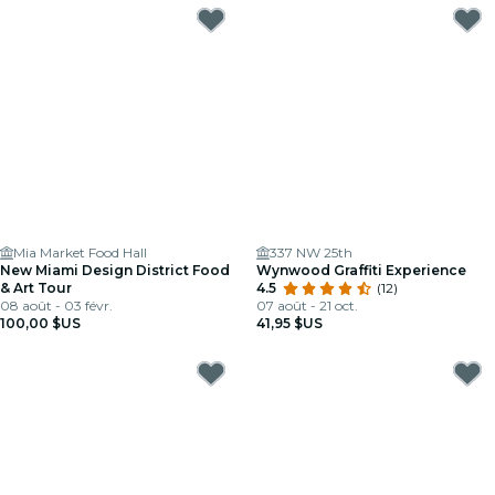
Mia Market Food Hall
337 NW 25th
New Miami Design District Food
Wynwood Graffiti Experience
& Art Tour
4.5
(12)
08 août - 03 févr.
07 août - 21 oct.
100,00 $US
41,95 $US