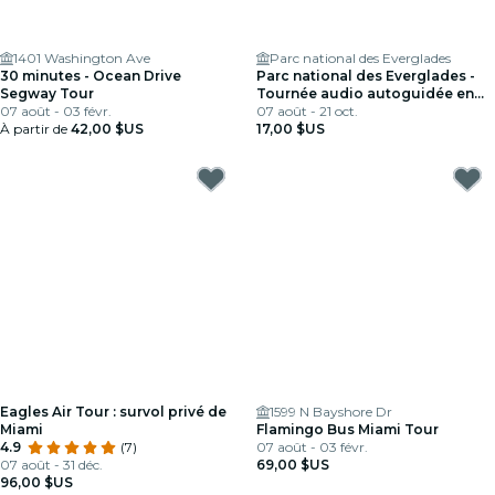
1401 Washington Ave
Parc national des Everglades
30 minutes - Ocean Drive
Parc national des Everglades -
Segway Tour
Tournée audio autoguidée en
07 août - 03 févr.
voiture
07 août - 21 oct.
À partir de
42,00 $US
17,00 $US
Eagles Air Tour : survol privé de
1599 N Bayshore Dr
Miami
Flamingo Bus Miami Tour
4.9
(7)
07 août - 03 févr.
07 août - 31 déc.
69,00 $US
96,00 $US