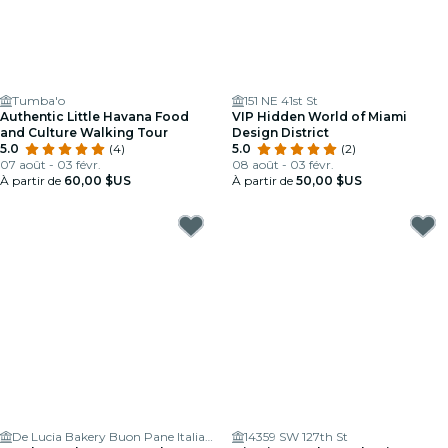
Tumba'o
151 NE 41st St
Authentic Little Havana Food
VIP Hidden World of Miami
and Culture Walking Tour
Design District
5.0
(4)
5.0
(2)
07 août - 03 févr.
08 août - 03 févr.
À partir de
60,00 $US
À partir de
50,00 $US
De Lucia Bakery Buon Pane Italiano
14359 SW 127th St