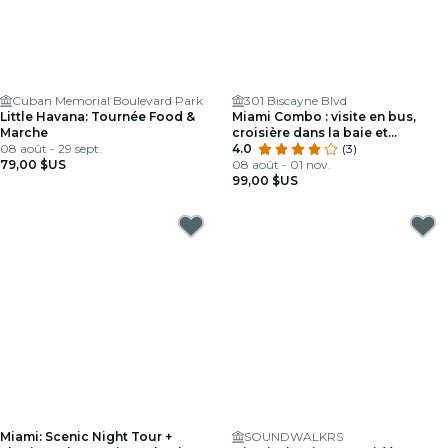
Cuban Memorial Boulevard Park
301 Biscayne Blvd
Little Havana: Tournée Food &
Miami Combo : visite en bus,
Marche
croisière dans la baie et
08 août - 29 sept.
Everglades
4.0
(3)
79,00 $US
08 août - 01 nov.
99,00 $US
Miami: Scenic Night Tour +
SOUNDWALKRS