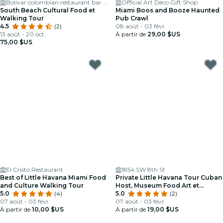
Bolivar colombian restaurant bar lounge
Official Art Deco Gift Shop
South Beach Cultural Food et
Miami Boos and Booze Haunted
Walking Tour
Pub Crawl
4.5
(2)
08 août - 03 févr.
13 août - 20 oct.
À partir de
29,00 $US
75,00 $US
El Cristo Restaurant
1854 SW 8th St
Best of Little Havana Miami Food
Private Little Havana Tour Cuban
and Culture Walking Tour
Host, Museum Food Art et
5.0
(4)
musique live
5.0
(2)
07 août - 03 févr.
07 août - 03 févr.
À partir de
10,00 $US
À partir de
19,00 $US