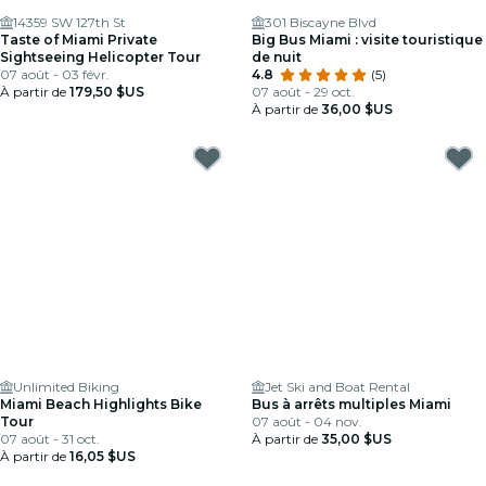
14359 SW 127th St
301 Biscayne Blvd
Taste of Miami Private
Big Bus Miami : visite touristique
Sightseeing Helicopter Tour
de nuit
07 août - 03 févr.
4.8
(5)
À partir de
179,50 $US
07 août - 29 oct.
À partir de
36,00 $US
Unlimited Biking
Jet Ski and Boat Rental
Miami Beach Highlights Bike
Bus à arrêts multiples Miami
Tour
07 août - 04 nov.
07 août - 31 oct.
À partir de
35,00 $US
À partir de
16,05 $US