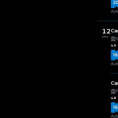
20
Autr
12
Ca
SAM.
S
4.9
16
Autr
Ca
F
4.8
16
Autr