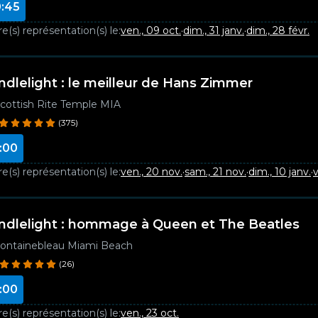
:45
e(s) représentation(s) le:
ven., 09 oct.
·
dim., 31 janv.
·
dim., 28 févr.
ndlelight : le meilleur de Hans Zimmer
cottish Rite Temple MIA
(375)
:00
e(s) représentation(s) le:
ven., 20 nov.
·
sam., 21 nov.
·
dim., 10 janv.
·
v
ndlelight : hommage à Queen et The Beatles
ontainebleau Miami Beach
(26)
:00
e(s) représentation(s) le:
ven., 23 oct.