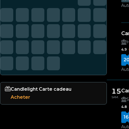
Autr
Ca
H
4.9
20
Autr
Candlelight Carte cadeau
15
Ca
Acheter
SAM.
S
4.8
16
Autr