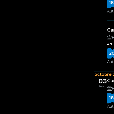
18
Autr
Ca
H
4.9
20
Autr
octobre 
03
Ca
SAM.
F
18
Autr