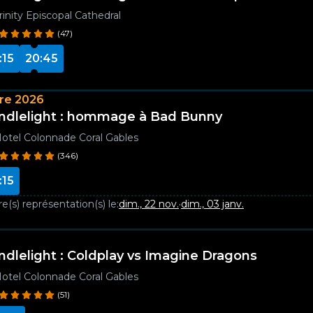
rinity Episcopal Cathedral
(47)
:15
20:45
re 2026
ndlelight : hommage à Bad Bunny
otel Colonnade Coral Gables
(346)
:15
e(s) représentation(s) le:
dim., 22 nov.
·
dim., 03 janv.
ndlelight : Coldplay vs Imagine Dragons
otel Colonnade Coral Gables
(51)