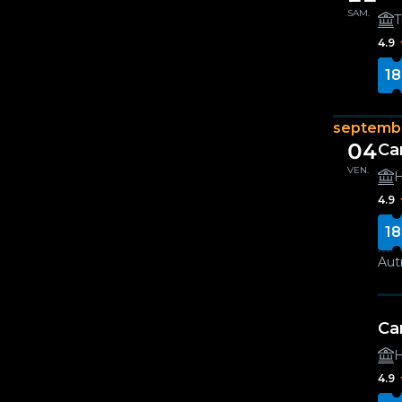
SAM.
T
4.9
18
septemb
04
Ca
VEN.
H
4.9
18
Autr
Ca
H
4.9