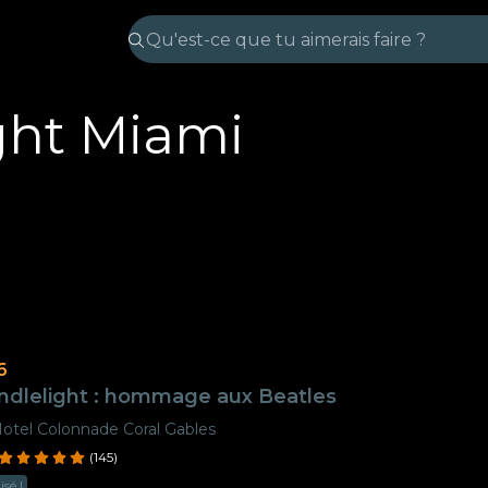
ght Miami
6
ndlelight : hommage aux Beatles
otel Colonnade Coral Gables
(145)
sé !