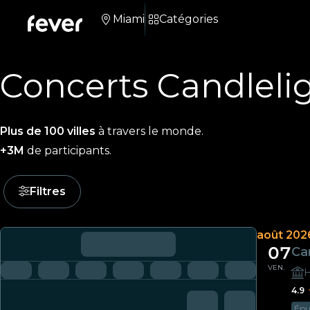
Miami
Catégories
Concerts Candleli
Plus de 100 villes
à travers le monde.
+3M
de participants.
Filtres
août 202
07
Ca
VEN.
H
4.9
Épui