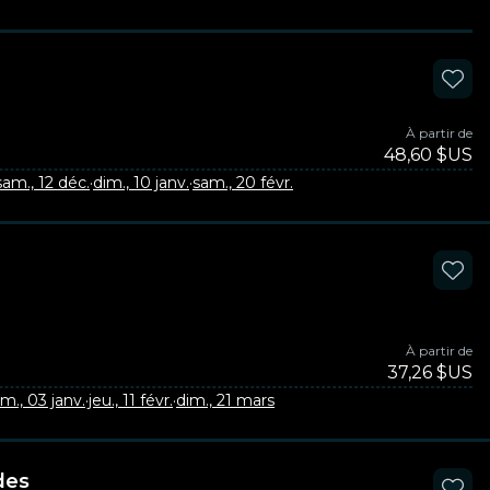
À partir de
48,60 $US
sam., 12 déc.
·
dim., 10 janv.
·
sam., 20 févr.
À partir de
37,26 $US
im., 03 janv.
·
jeu., 11 févr.
·
dim., 21 mars
des