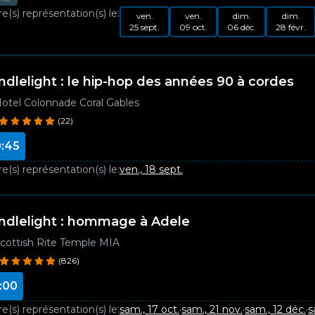
e(s) représentation(s) le:
ven.
ven.
dim.
dim.
25 sept.
09 oct.
06 déc.
28 févr.
ndlelight : le hip-hop des années 90 à cordes
otel Colonnade Coral Gables
(22)
:45
e(s) représentation(s) le:
ven., 18 sept.
ndlelight : hommage à Adele
cottish Rite Temple MIA
(826)
:00
e(s) représentation(s) le:
sam., 17 oct.
·
sam., 21 nov.
·
sam., 12 déc.
·
s