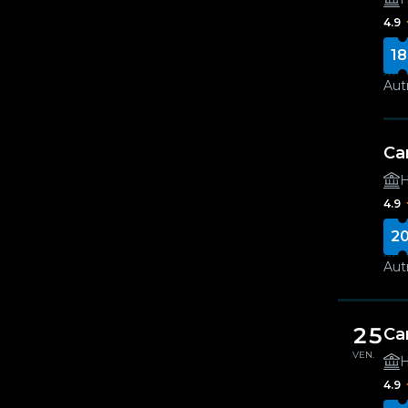
4.9
18
Autr
Ca
H
4.9
20
Autr
25
Ca
VEN.
H
4.9