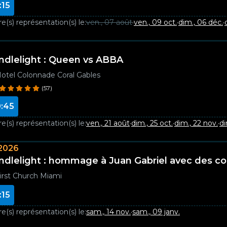
:15
e(s) représentation(s) le:
ven., 07 août
·
ven., 09 oct.
·
dim., 06 déc.
·
ndlelight : Queen vs ABBA
otel Colonnade Coral Gables
(57)
:45
e(s) représentation(s) le:
ven., 21 août
·
dim., 25 oct.
·
dim., 22 nov.
·
di
2026
ndlelight : hommage à Juan Gabriel avec des c
irst Church Miami
:15
e(s) représentation(s) le:
sam., 14 nov.
·
sam., 09 janv.