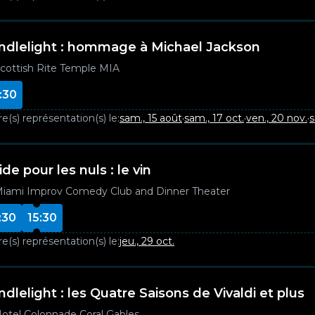
ndlelight : hommage à Michael Jackson
cottish Rite Temple MIA
:30
e(s) représentation(s) le:
sam., 15 août
·
sam., 17 oct.
·
ven., 20 nov.
·
s
de pour les nuls : le vin
iami Improv Comedy Club and Dinner Theater
:30
15:30
e(s) représentation(s) le:
jeu., 29 oct.
ndlelight : les Quatre Saisons de Vivaldi et plus
otel Colonnade Coral Gables