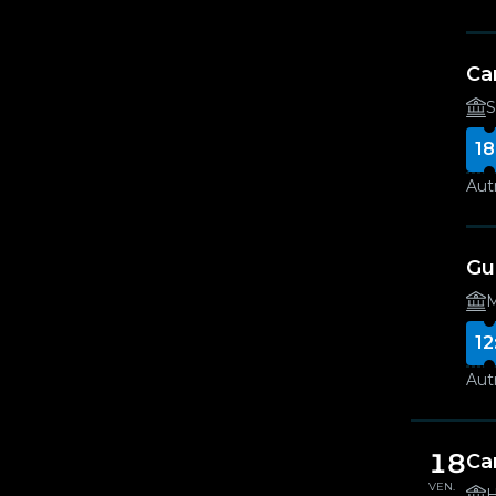
Ca
S
18
Autr
Gui
M
12
Autr
18
Ca
VEN.
H