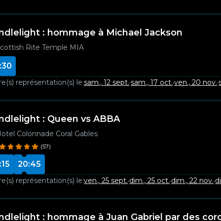
ndlelight : hommage à Michael Jackson
cottish Rite Temple MIA
:30
e(s) représentation(s) le:
sam., 12 sept.
·
sam., 17 oct.
·
ven., 20 nov.
·
ndlelight : Queen vs ABBA
otel Colonnade Coral Gables
(57)
:15
20:45
e(s) représentation(s) le:
ven., 25 sept.
·
dim., 25 oct.
·
dim., 22 nov.
·
d
ndlelight : hommage à Juan Gabriel par des cor