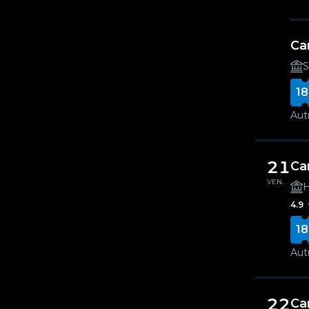
Ca
S
18
Autr
21
Ca
VEN.
H
4.9
18
Autr
22
Ca