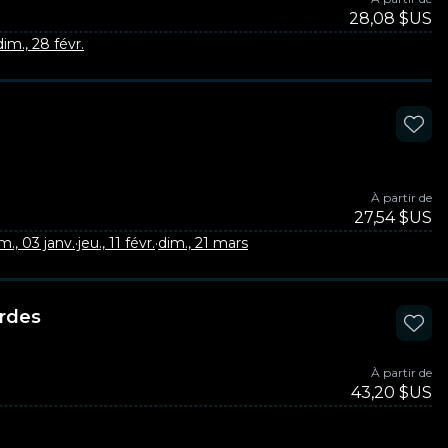
28,08 $US
dim., 28 févr.
À partir de
27,54 $US
m., 03 janv.
·
jeu., 11 févr.
·
dim., 21 mars
ordes
À partir de
43,20 $US