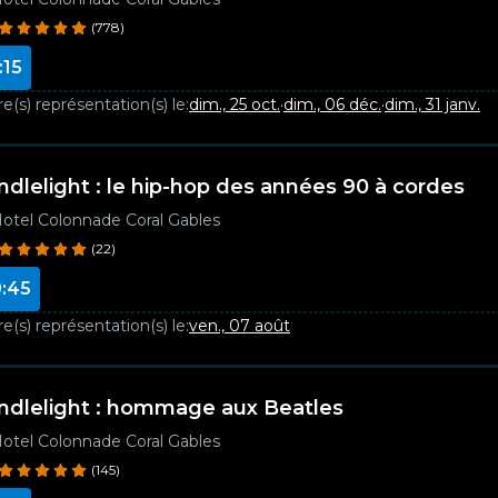
(778)
:15
e(s) représentation(s) le:
dim., 25 oct.
·
dim., 06 déc.
·
dim., 31 janv.
ndlelight : le hip-hop des années 90 à cordes
otel Colonnade Coral Gables
(22)
:45
e(s) représentation(s) le:
ven., 07 août
ndlelight : hommage aux Beatles
otel Colonnade Coral Gables
(145)