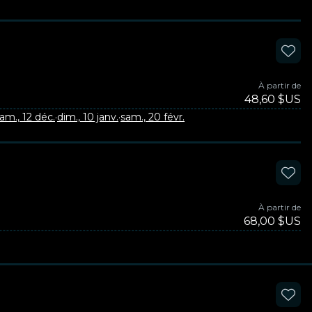
À partir de
48,60 $US
am., 12 déc.
·
dim., 10 janv.
·
sam., 20 févr.
À partir de
68,00 $US