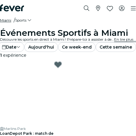
Miami
Sports
Événements Sportifs à Miami
Découvre les sports en direct à Miami ! Prépare-toi à assister à des matchs passionnants dans des stades et des arènes ultramodernes. Ressens l'excitation dans l'air avec des milliers d'autres fans en encourageant tes équipes préférées. Ne manque pas une minute de jeu !
En lire plus...
Date
Aujourd'hui
Ce week-end
Cette semaine
1
expérience
Marlins Park
LoanDepot Park : match de