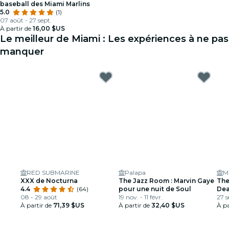
baseball des Miami Marlins
5.0
(1)
07 août - 27 sept.
À partir de
16,00 $US
Le meilleur de Miami : Les expériences à ne pas
manquer
RED SUBMARINE
Palapa
M
XXX de Nocturna
The Jazz Room : Marvin Gaye
The
4.4
(64)
pour une nuit de Soul
Dea
08 - 29 août
19 nov. - 11 févr.
rend
27 s
À partir de
71,39 $US
À partir de
32,40 $US
À pa