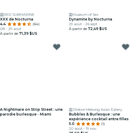
RED SUBMARINE
Museum of Sex
XXX de Nocturna
Dynamite by Nocturna
4.4
(64)
29 août - 26 sept.
08 - 29 août
À partir de
72,49 $US
À partir de
71,39 $US
A Nightmare on Strip Street : une
J'Adore Mekong Asian Eatery
parodie burlesque - Miami
Bubbles & Burlesque : une
expérience cocktail entre filles
5.0
(1)
20 août - 19 nov.