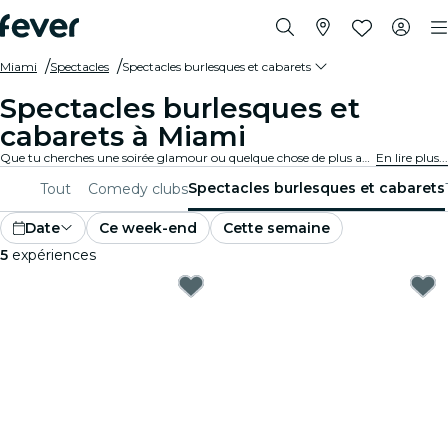
Miami
Spectacles
Spectacles burlesques et cabarets
Spectacles burlesques et
cabarets à Miami
Que tu cherches une soirée glamour ou quelque chose de plus audacieux, tu trouveras à Miami des spectacles allant du burlesque traditionnel au cabaret contemporain, et tu vivras une expérience unique et divertissante.
En lire plus...
Spectacles burlesques et cabarets
Tout
Comedy clubs
Date
Ce week-end
Cette semaine
5
expériences