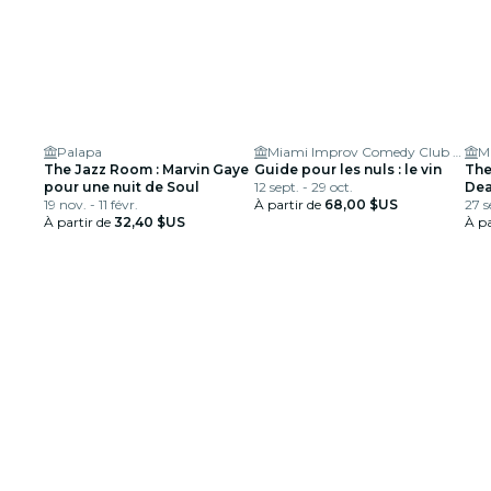
Palapa
Miami Improv Comedy Club and Dinner Theater
M
The Jazz Room : Marvin Gaye
Guide pour les nuls : le vin
The
pour une nuit de Soul
12 sept. - 29 oct.
Dea
19 nov. - 11 févr.
À partir de
68,00 $US
rend
27 s
À partir de
32,40 $US
À pa