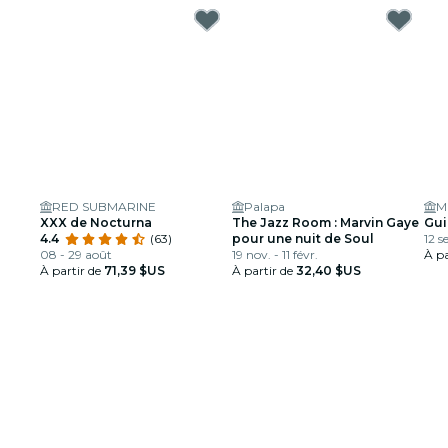
RED SUBMARINE
Palapa
XXX de Nocturna
The Jazz Room : Marvin Gaye
Gui
4.4
(63)
pour une nuit de Soul
12 s
08 - 29 août
19 nov. - 11 févr.
À pa
À partir de
71,39 $US
À partir de
32,40 $US