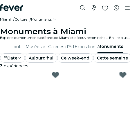
Miami
Culture
Monuments
Monuments à Miami
Explore les monuments célèbres de Miami et découvre son riche patrimoine culturel. Des sites emblématiques aux merveilles architecturales, ces lieux offrent un aperçu du passé et du présent de Miami. Prépare-toi pour une expérience inoubliable.
En lire plus...
Monuments
Tout
Musées et Galeries d'Art
Expositions
Date
Aujourd'hui
Ce week-end
Cette semaine
3
expériences