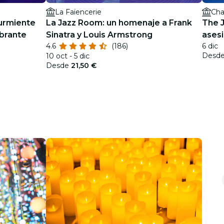
La Faïencerie
Cha
Durmiente
La Jazz Room: un homenaje a Frank
The J
brante
Sinatra y Louis Armstrong
ases
4.6
(186)
6 dic
Desd
10 oct - 5 dic
Desde
21,50 €