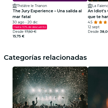
Théâtre le Trianon
La Faïenc
The Jury Experience – Una salida al
An Idiot’s
mar fatal
que te har
30 ago - 20 dic
4.5
12 sept
Hasta 10% de descuento
Desde
17,50 €
Desde
38,0
15,75 €
Categorías relacionadas