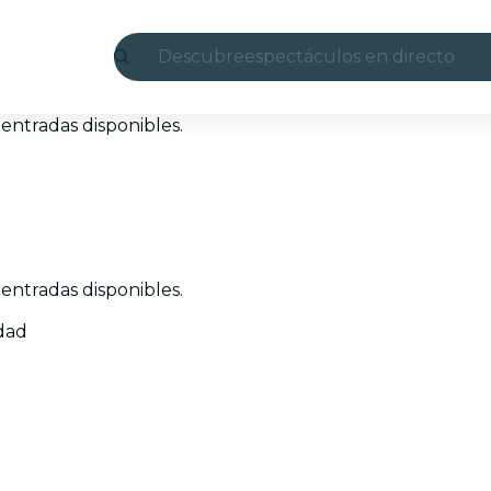
Descubre
espectáculos en directo
Madrid
entradas disponibles.
candlelight
Londres
experiencias y ciudades
entradas disponibles.
São Paulo
idad
exposiciones
Seúl
recorridos por la ciudad
conciertos