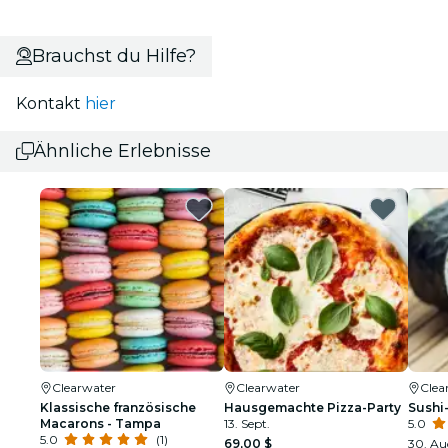
Brauchst du Hilfe?
Kontakt
hier
Ähnliche Erlebnisse
Clearwater
Clearwater
Clea
Klassische französische
Hausgemachte Pizza-Party
Sushi
Macarons - Tampa
13. Sept.
5.0
5.0
(1)
69,00 $
30. Au