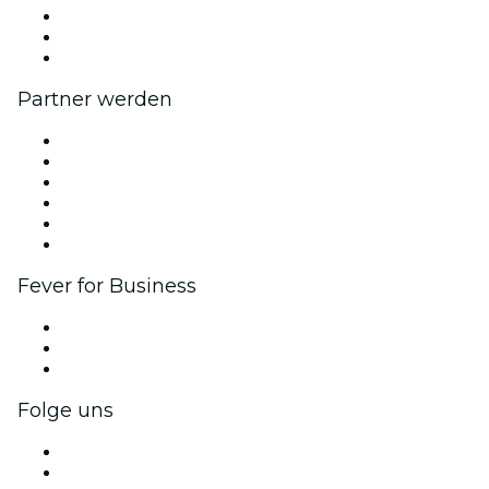
Wir stellen ein!
Geschenkgutscheine
Hilfe-Center
Partner werden
Fever Zone
Veröffentliche dein Event
Firmenevents & -vorteile
Affiliate-Programm
Botschafter & Influencer-Programm
Markenpartnerschaften
Fever for Business
Privatveranstaltungen & Gruppentickets
Firmenvorteile
Firmengeschenkkarten und -gutscheine
Folge uns
Facebook
X (Twitter)