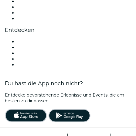
Instagram
TikTok
LinkedIn
YouTube
Entdecken
Veranstaltungsorte in Tampa
Heute
Morgen
Diese Woche
Dieses Wochenende
Du hast die App noch nicht?
Entdecke bevorstehende Erlebnisse und Events, die am
besten zu dir passen.
Allgemeine Geschäftsbedingungen
|
Datenschutzerklärung
|