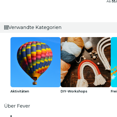
Ab
55,
Verwandte Kategorien
Aktivitäten
DIY-Workshops
Fre
Über Fever
Presse