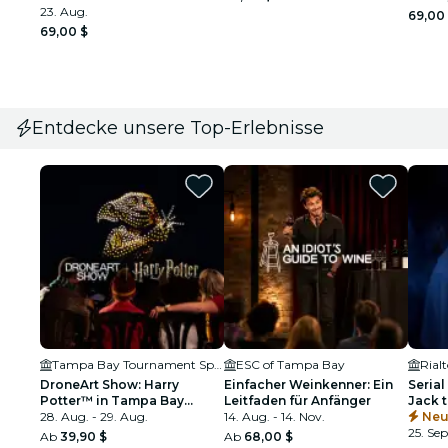
23. Aug.
69,00
69,00 $
Entdecke unsere Top-Erlebnisse
Tampa Bay Tournament Sportsplex
ESC of Tampa Bay
Rial
DroneArt Show: Harry
Einfacher Weinkenner: Ein
Serial
Potter™ in Tampa Bay
Leitfaden für Anfänger
Jack 
Tournament Sportsplex
28. Aug. - 29. Aug.
14. Aug. - 14. Nov.
Neu
25. Sep
Ab
39,90 $
Ab
68,00 $