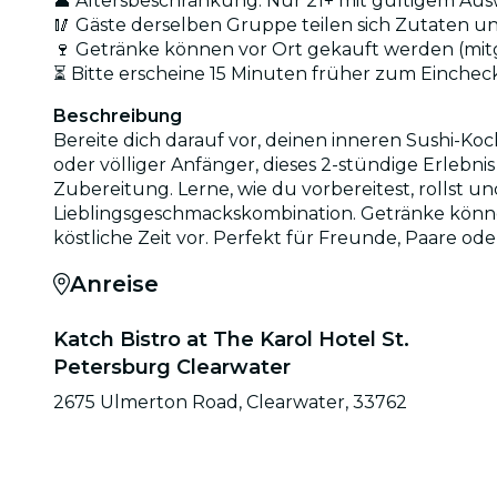
👤 Altersbeschränkung: Nur 21+ mit gültigem Aus
🥢 Gäste derselben Gruppe teilen sich Zutaten 
🍷 Getränke können vor Ort gekauft werden (mitg
⏳ Bitte erscheine 15 Minuten früher zum Einche
Beschreibung
Bereite dich darauf vor, deinen inneren Sushi-Koc
oder völliger Anfänger, dieses 2-stündige Erlebn
Zubereitung. Lerne, wie du vorbereitest, rollst u
Lieblingsgeschmackskombination. Getränke können 
köstliche Zeit vor. Perfekt für Freunde, Paare o
Anreise
Katch Bistro at The Karol Hotel St.
Petersburg Clearwater
2675 Ulmerton Road, Clearwater, 33762