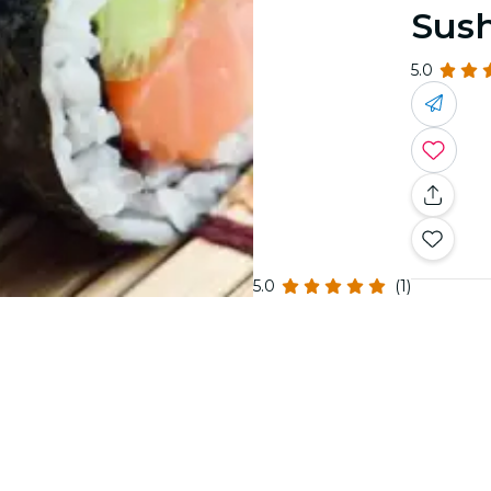
Sush
5.0
5.0
(1)