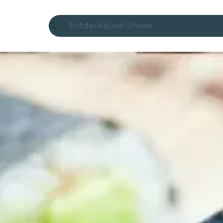
Entdecke
Live-Shows
Madrid
Candlelight
London
Erlebnisse und Städte
São Paulo
Seoul
Stadttouren
Konzerte