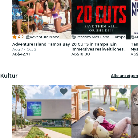
4.2
·
Adventure Island
Freedom Mas Band - Tampa
41
Adventure Island Tampa Bay
20 CUTS in Tampa: Ein
Tam
Aug 7 - Oct 2
immersives realweltliches
Mys
Ab
$42.71
Thriller-Spiel
Ab
$10.00
ein
Ab
$
Kultur
Alle anzeigen