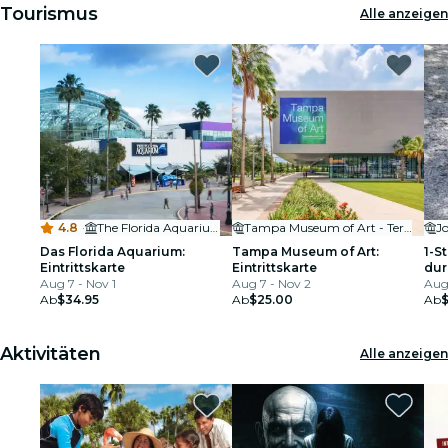
Tourismus
Alle anzeigen
4.8
·
The Florida Aquarium
Tampa Museum of Art - Terrace
Jo
Das Florida Aquarium:
Tampa Museum of Art:
1-S
Eintrittskarte
Eintrittskarte
dur
Aug 7 - Nov 1
Aug 7 - Nov 2
Pet
Aug 
Ab
$34.95
Ab
$25.00
Ab
Aktivitäten
Alle anzeigen