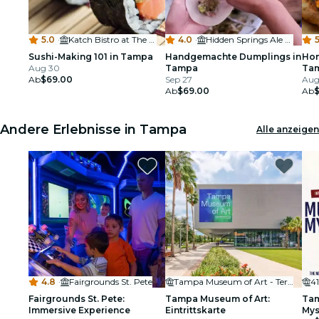
5.0
·
Katch Bistro at The Karol Hotel St. Petersburg Clearwater
4.0
·
Hidden Springs Ale Works
5
Sushi-Making 101 in Tampa
Handgemachte Dumplings in
Hom
Aug 30
Tampa
Ta
Ab
$69.00
Sep 27
Aug 
Ab
$69.00
Ab
Andere Erlebnisse in Tampa
Alle anzeigen
4.8
·
Fairgrounds St. Pete
Tampa Museum of Art - Terrace
41
Fairgrounds St. Pete:
Tampa Museum of Art:
Tam
Immersive Experience
Eintrittskarte
Mys