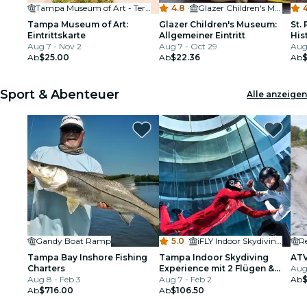
Tampa Museum of Art - Terrace
4.8
·
Glazer Children's Museum
Tampa Museum of Art:
Glazer Children's Museum:
St.
Eintrittskarte
Allgemeiner Eintritt
His
Aug 7 - Nov 2
Aug 7 - Oct 29
Aug
Ab
$25.00
Ab
$22.36
Ab
Sport & Abenteuer
Alle anzeigen
Gandy Boat Ramp
5.0
·
iFLY Indoor Skydiving - Tampa
R
Tampa Bay Inshore Fishing
Tampa Indoor Skydiving
ATV
Charters
Experience mit 2 Flügen &
Aug
Aug 8 - Feb 3
persönlichem Zertifikat
Aug 7 - Feb 2
Ab
$
Ab
$716.00
Ab
$106.50