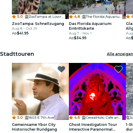
5.0
·
ZooTampa at Lowry Park
4.8
·
The Florida Aquarium
ZooTampa: Schnellzugang
Das Florida Aquarium:
Gla
Aug 8 - Oct 29
Eintrittskarte
All
Ab
$41.95
Aug 7 - Nov 1
Aug
Ab
$34.95
Ab
Stadttouren
Alle anzeigen
5.0
·
1603 E 7th Ave
4.6
·
CerealHolic Cafe and Bar
Jo
Gemeinsame Ybor City
Ghost Investigation Tour
1-S
Historischer Rundgang
Interactive Paranormal
dur