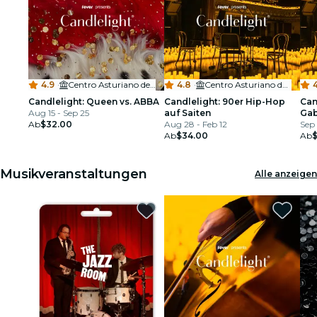
4.9
·
Centro Asturiano de Tampa
4.8
·
Centro Asturiano de Tampa
4
Candlelight: Queen vs. ABBA
Candlelight: 90er Hip-Hop
Can
Aug 15 - Sep 25
auf Saiten
Gab
Ab
$32.00
Aug 28 - Feb 12
Sep 
Ab
$34.00
Ab
Musikveranstaltungen
Alle anzeigen