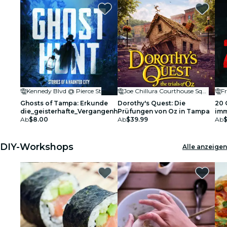
Kennedy Blvd @ Pierce St
Joe Chillura Courthouse Square
F
Ghosts of Tampa: Erkunde
Dorothy's Quest: Die
20 
die_geisterhafte_Vergangenheit!
Prüfungen von Oz in Tampa
imm
Ab
$8.00
Ab
$39.99
Thr
Ab
DIY-Workshops
Alle anzeigen