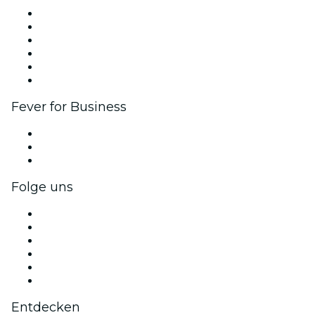
Fever Zone
Veröffentliche dein Event
Firmenevents & -vorteile
Affiliate-Programm
Botschafter & Influencer-Programm
Markenpartnerschaften
Fever for Business
Privatveranstaltungen & Gruppentickets
Firmenvorteile
Firmengeschenkkarten und -gutscheine
Folge uns
Facebook
X (Twitter)
Instagram
TikTok
LinkedIn
YouTube
Entdecken