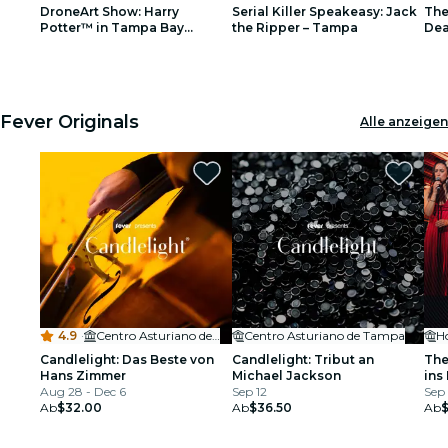
DroneArt Show: Harry
Serial Killer Speakeasy: Jack
The
Restaurants
Potter™ in Tampa Bay
the Ripper – Tampa
Dea
Tournament Sportsplex
Tam
1
1
2
2
3
3
Kino
Fever Originals
Alle anzeigen
4.9
·
Centro Asturiano de Tampa
Centro Asturiano de Tampa
Ho
Candlelight: Das Beste von
Candlelight: Tribut an
The
Hans Zimmer
Michael Jackson
ins
Aug 28 - Dec 6
Sep 12
Sep 
Ab
$32.00
Ab
$36.50
Ab