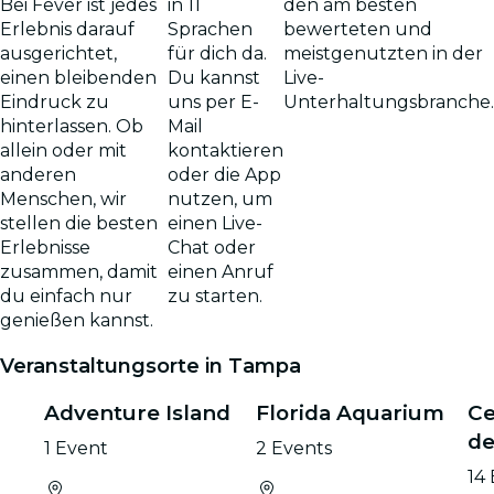
in 11
Bei Fever ist jedes
den am besten
Sprachen
Erlebnis darauf
bewerteten und
für dich da.
ausgerichtet,
meistgenutzten in der
Du kannst
einen bleibenden
Live-
uns per E-
Eindruck zu
Unterhaltungsbranche.
Mail
hinterlassen. Ob
kontaktieren
allein oder mit
oder die App
anderen
nutzen, um
Menschen, wir
einen Live-
stellen die besten
Chat oder
Erlebnisse
einen Anruf
zusammen, damit
zu starten.
du einfach nur
genießen kannst.
Veranstaltungsorte in Tampa
Adventure Island
Florida Aquarium
Ce
d
1 Event
2 Events
14