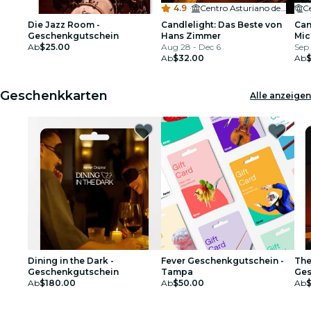
4.9
·
Centro Asturiano de Tampa
C
Die Jazz Room -
Candlelight: Das Beste von
Can
Geschenkgutschein
Hans Zimmer
Mic
Ab
$25.00
Aug 28 - Dec 6
Sep 
Ab
$32.00
Ab
Geschenkkarten
Alle anzeigen
Dining in the Dark -
Fever Geschenkgutschein -
The
Geschenkgutschein
Tampa
Ges
Ab
$180.00
Ab
$50.00
Ab