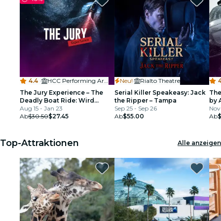
4.4
·
HCC Performing Arts Ybor City
Neu!
·
Rialto Theatre
4
The Jury Experience – The
Serial Killer Speakeasy: Jack
The
Deadly Boat Ride: Wird
the Ripper – Tampa
by 
Tampa Gerechtigkeit liefern?
Aug 15 - Jan 23
Sep 25 - Sep 26
Ger
Nov 
Ab
$30.50
$27.45
Ab
$55.00
Ab
Top-Attraktionen
Alle anzeigen