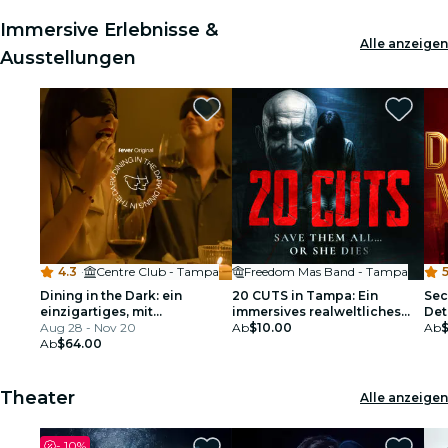
Immersive Erlebnisse &
Alle anzeigen
Ausstellungen
4.3
·
Centre Club - Tampa
Freedom Mas Band - Tampa
5
Dining in the Dark: ein
20 CUTS in Tampa: Ein
Sec
einzigartiges, mit
immersives realweltliches
Det
verbundenen Augen im
Aug 28 - Nov 20
Thriller-Spiel
Ab
$10.00
Ab
Centre Club
Ab
$64.00
Theater
Alle anzeigen
-
10%