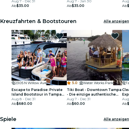
Aug 7 - Dec 31
Experience 18Plus
Aug 7 - Jan 30
Pet
Aug 
Ab
$35.00
Ab
$35.00
Ab
Kreuzfahrten & Bootstouren
Alle anzeigen
2305 N Willow Ave
5.0
·
Water Works Park
T
Escape to Paradise: Private
Tiki Boat - Downtown Tampa
Cle
Island Bootstour in Tampa
- Die einzige authentische
Exp
Bay
Aug 8 - Dec 31
schwimmende Tiki-Bar
Aug 7 - Dec 31
Aug
Ab
$680.00
Ab
$60.00
Ab
$
Spiele
Alle anzeigen