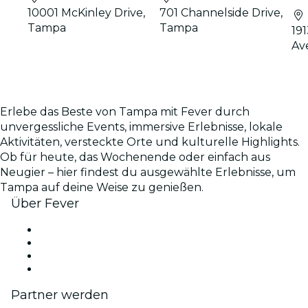
10001 McKinley Drive,
701 Channelside Drive,
Tampa
Tampa
19
Av
Erlebe das Beste von Tampa mit Fever durch
unvergessliche Events, immersive Erlebnisse, lokale
Aktivitäten, versteckte Orte und kulturelle Highlights.
Ob für heute, das Wochenende oder einfach aus
Neugier – hier findest du ausgewählte Erlebnisse, um
Tampa auf deine Weise zu genießen.
Über Fever
Presse
Wir stellen ein!
Geschenkgutscheine
Hilfe-Center
Partner werden