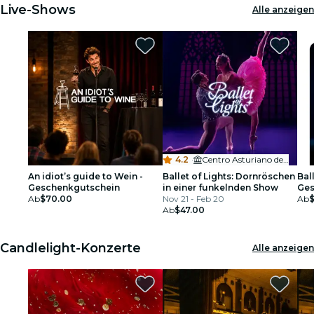
Live-Shows
Alle anzeigen
4.2
·
Centro Asturiano de Tampa
An idiot’s guide to Wein -
Ballet of Lights: Dornröschen
Ball
Geschenkgutschein
in einer funkelnden Show
Ges
Ab
$70.00
Nov 21 - Feb 20
Ab
Ab
$47.00
Candlelight-Konzerte
Alle anzeigen