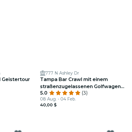
s
777 N Ashley Dr
 Geistertour
Tampa Bar Crawl mit einem
straßenzugelassenen Golfwagen
5.0
(3)
2023
08 Aug. - 04 Feb.
40,00 $