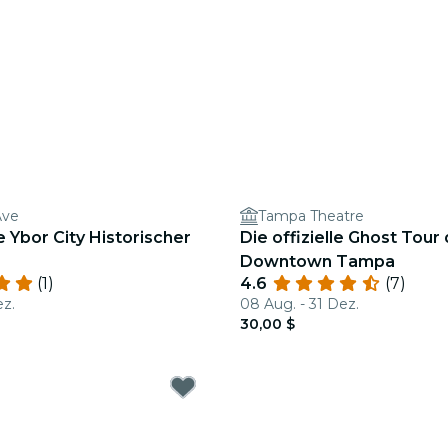
Ave
Tampa Theatre
Ybor City Historischer
Die offizielle Ghost Tour
Downtown Tampa
(1)
4.6
(7)
ez.
08 Aug. - 31 Dez.
30,00 $