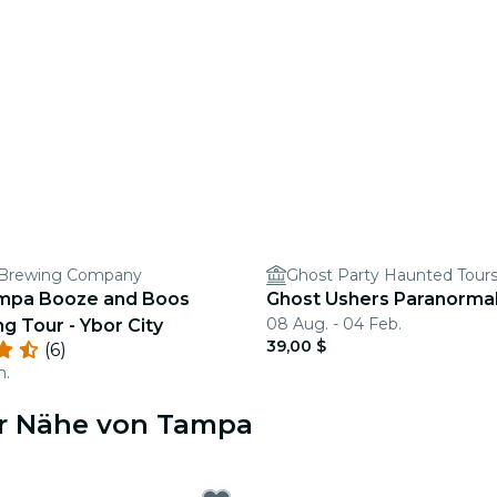
Brewing Company
Ghost Party Haunted Tour
mpa Booze and Boos
Ghost Ushers Paranormal
08 Aug. - 04 Feb.
g Tour - Ybor City
39,00 $
(6)
n.
er Nähe von Tampa