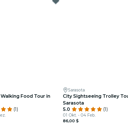
Sarasota
alking Food Tour in
City Sightseeing Trolley To
Sarasota
(1)
5.0
(1)
ez.
01 Okt. - 04 Feb.
86,00 $