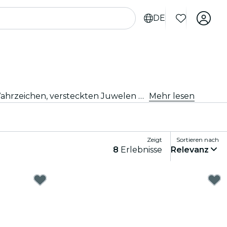
DE
Erlebe Tampa wie nie zuvor mit Stadtrundfahrten und Stadtrundfahrtpaketen. Während du die berühmten Wahrzeichen, versteckten Juwelen und lokalen Hotspots von Tampa erkundest, entdeckst du die Geschichten, die die Stadt zum Leben erwecken.
Mehr lesen
Zeigt
Sortieren nach
8
Erlebnisse
Relevanz