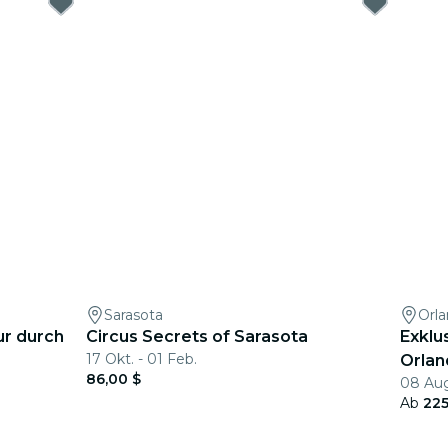
Sarasota
Orl
ur durch
Circus Secrets of Sarasota
Exklu
17 Okt. - 01 Feb.
Orlan
86,00 $
08 Aug
Ab
225