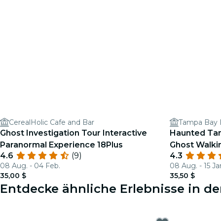
CerealHolic Cafe and Bar
Tampa Bay 
Ghost Investigation Tour Interactive
Haunted Ta
Paranormal Experience 18Plus
Ghost Walkin
4.6
(9)
4.3
08 Aug. - 04 Feb.
08 Aug. - 15 Ja
35,00 $
35,50 $
Entdecke ähnliche Erlebnisse in d