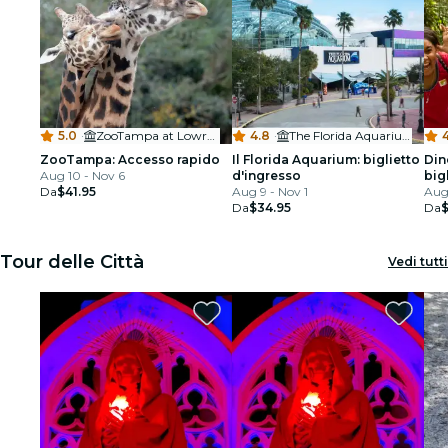
5.0
·
ZooTampa at Lowry Park
4.8
·
The Florida Aquarium
4
ZooTampa: Accesso rapido
Il Florida Aquarium: biglietto
Din
Aug 10 - Nov 6
d'ingresso
big
Da
$41.95
Aug 9 - Nov 1
Aug
Da
$34.95
Da
$
Tour delle Città
Vedi tutti