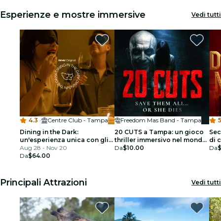
Esperienze e mostre immersive
Vedi tutti
4.3
·
Centre Club - Tampa
Freedom Mas Band - Tampa
5
Dining in the Dark:
20 CUTS a Tampa: un gioco
Sec
un'esperienza unica con gli
thriller immersivo nel mondo
di 
occhi bendati al Centre Club
Aug 28 - Nov 20
reale
Da
$10.00
Da
Da
$64.00
Principali Attrazioni
Vedi tutti