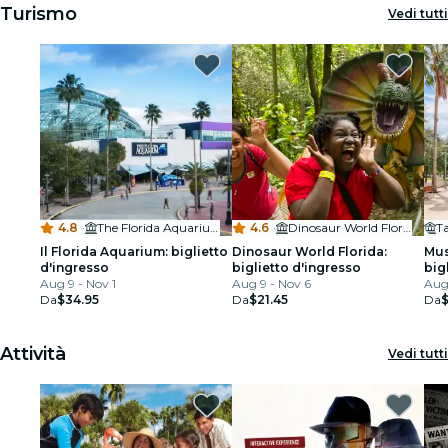
Turismo
Vedi tutti
4.8
·
The Florida Aquarium
4.6
·
Dinosaur World Florida
Il Florida Aquarium: biglietto
Dinosaur World Florida:
Mus
d'ingresso
biglietto d'ingresso
big
Aug 9 - Nov 1
Aug 9 - Nov 6
Aug
Da
$34.95
Da
$21.45
Da
Attività
Vedi tutti