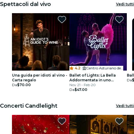
Spettacoli dal vivo
Vedi tutti
4.2
·
Centro Asturiano de Tampa
Una guida per idioti al vino -
Ballet of Lights: La Bella
Bal
Carta regalo
Addormentata in uno
Da
Da
$70.00
spettacolo scintillante
Nov 21 - Feb 20
Da
$47.00
Concerti Candlelight
Vedi tutti