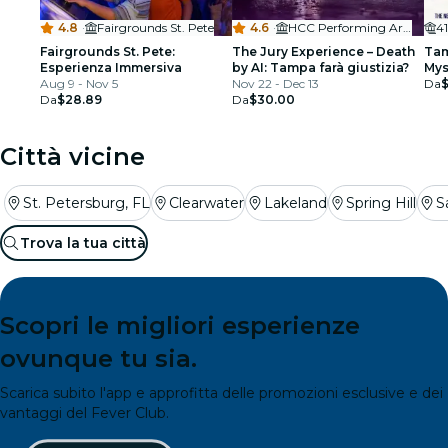
4.8
·
Fairgrounds St. Pete
4.6
·
HCC Performing Arts Ybor City
41
Fairgrounds St. Pete:
The Jury Experience – Death
Tam
Esperienza Immersiva
by AI: Tampa farà giustizia?
Mys
Aug 9 - Nov 5
Nov 22 - Dec 13
ap
Da
$
Da
$28.89
Da
$30.00
Città vicine
St. Petersburg, FL
Clearwater
Lakeland
Spring Hill
S
Trova la tua città
Scopri le migliori esperienze
ovunque tu sia.
Scarica subito l'app e approfitta delle promozioni esclusive e dei
vantaggi del Fever Club.