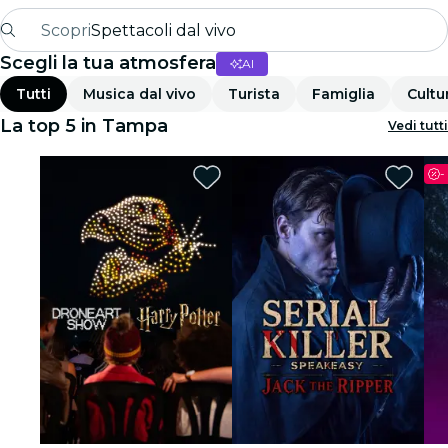
Scopri
Spettacoli dal vivo
Scegli la tua atmosfera
AI
Madrid
Tutti
Musica dal vivo
Turista
Famiglia
Cultu
Candlelight
La top 5 in Tampa
Vedi tutti
Londra
-
Esperienze e città
San Paolo
Mostre
Seoul
Tour città
Concerti