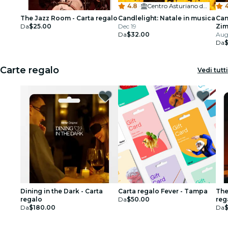
4.8
·
Centro Asturiano de Tampa
4
The Jazz Room - Carta regalo
Candlelight: Natale in musica
Can
Da
$25.00
Dec 19
Zi
Da
$32.00
Aug
Da
Carte regalo
Vedi tutti
Dining in the Dark - Carta
Carta regalo Fever - Tampa
The
regalo
Da
$50.00
reg
Da
$180.00
Da