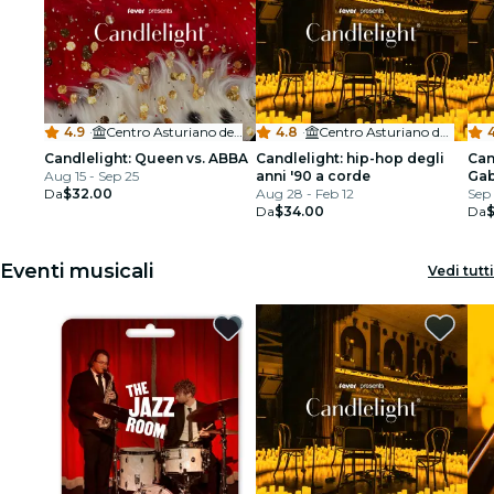
4.9
·
Centro Asturiano de Tampa
4.8
·
Centro Asturiano de Tampa
4
Candlelight: Queen vs. ABBA
Candlelight: hip-hop degli
Can
Aug 15 - Sep 25
anni '90 a corde
Gab
Da
$32.00
Aug 28 - Feb 12
Sep 
Da
$34.00
Da
Eventi musicali
Vedi tutti