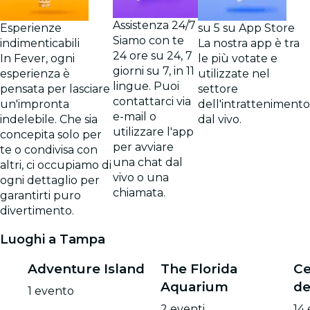
Assistenza 24/7
Esperienze
su 5 su App Store
Siamo con te
indimenticabili
La nostra app è tra
24 ore su 24, 7
In Fever, ogni
le più votate e
giorni su 7, in 11
esperienza è
utilizzate nel
lingue. Puoi
pensata per lasciare
settore
contattarci via
un'impronta
dell'intrattenimento
e-mail o
indelebile. Che sia
dal vivo.
utilizzare l'app
concepita solo per
per avviare
te o condivisa con
una chat dal
altri, ci occupiamo di
vivo o una
ogni dettaglio per
chiamata.
garantirti puro
divertimento.
Luoghi a Tampa
Adventure Island
The Florida
Ce
Aquarium
d
1 evento
2 eventi
14 