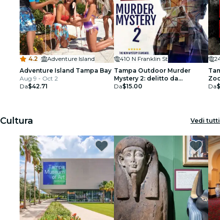
4.2
·
Adventure Island
410 N Franklin St
2
Adventure Island Tampa Bay
Tampa Outdoor Murder
Tam
Aug 9 - Oct 2
Mystery 2: delitto da
Zod
Da
$42.71
appuntamento
Da
$15.00
Da
$
Cultura
Vedi tutti