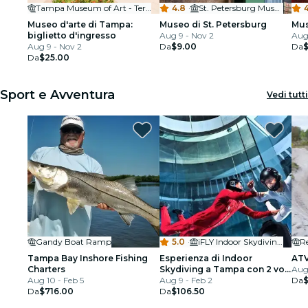
Tampa Museum of Art - Terrace
4.8
·
St. Petersburg Museum of History
Museo d'arte di Tampa:
Museo di St. Petersburg
Mus
biglietto d'ingresso
Aug 9 - Nov 2
Aug
Aug 9 - Nov 2
Da
$9.00
Da
Da
$25.00
Sport e Avventura
Vedi tutti
Gandy Boat Ramp
5.0
·
iFLY Indoor Skydiving - Tampa
R
Tampa Bay Inshore Fishing
Esperienza di Indoor
ATV
Charters
Skydiving a Tampa con 2 voli
Aug
Aug 10 - Feb 5
e certificato personalizzato
Aug 9 - Feb 2
Da
$
Da
$716.00
Da
$106.50