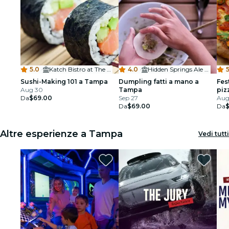
5.0
·
Katch Bistro at The Karol Hotel St. Petersburg Clearwater
4.0
·
Hidden Springs Ale Works
5
Sushi-Making 101 a Tampa
Dumpling fatti a mano a
Fes
Aug 30
Tampa
piz
Da
$69.00
Sep 27
Aug 
Da
$69.00
Da
Altre esperienze a Tampa
Vedi tutti