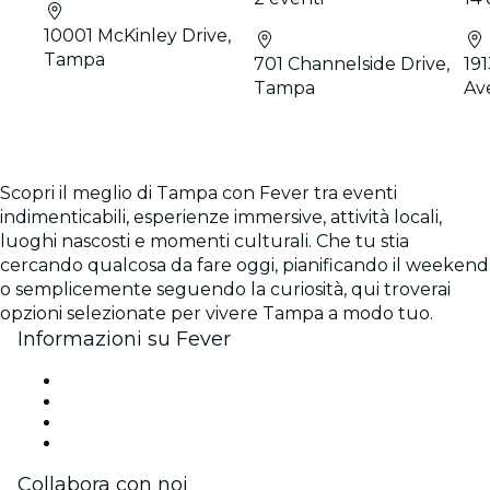
10001 McKinley Drive,
Tampa
701 Channelside Drive,
19
Tampa
Av
Scopri il meglio di Tampa con Fever tra eventi
indimenticabili, esperienze immersive, attività locali,
luoghi nascosti e momenti culturali. Che tu stia
cercando qualcosa da fare oggi, pianificando il weekend
o semplicemente seguendo la curiosità, qui troverai
opzioni selezionate per vivere Tampa a modo tuo.
Informazioni su Fever
Stampa
Unisciti al team
Carte regalo
Centro assistenza
Collabora con noi