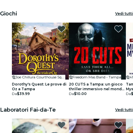
Giochi
Vedi tutti
Joe Chillura Courthouse Square
Freedom Mas Band - Tampa
41
Dorothy's Quest: Le prove di
20 CUTS a Tampa: un gioco
Tam
Oz a Tampa
thriller immersivo nel mondo
Mys
Da
$39.99
reale
Da
$10.00
ap
Da
$
Laboratori Fai-da-Te
Vedi tutti