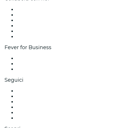
Gestisci il tuo evento
Pubblica il tuo evento
Eventi aziendali & benefit
Programma di affiliazione
Programma Ambassador e Influencer
Brand partnership
Fever for Business
Eventi privati e biglietti di gruppo
Benefit aziendali
Gift card e voucher aziendali
Seguici
Facebook
X (Twitter)
Instagram
TikTok
LinkedIn
Youtube