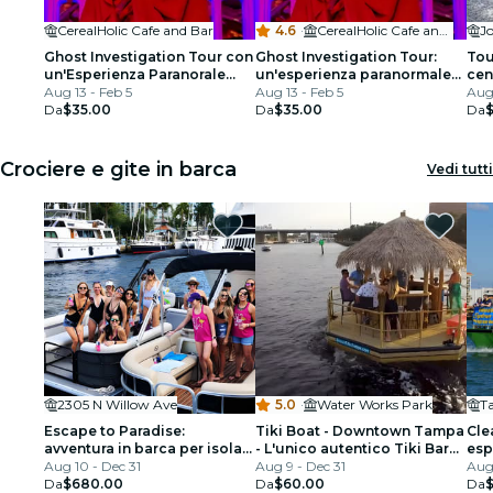
CerealHolic Cafe and Bar
4.6
·
CerealHolic Cafe and Bar
Jo
Ghost Investigation Tour con
Ghost Investigation Tour:
Tou
un'Esperienza Paranorale
un'esperienza paranormale
cen
Interattiva
Aug 13 - Feb 5
interattiva per maggiorenni
Aug 13 - Feb 5
Aug 
Da
$35.00
Da
$35.00
Da
Crociere e gite in barca
Vedi tutti
2305 N Willow Ave
5.0
·
Water Works Park
T
Escape to Paradise:
Tiki Boat - Downtown Tampa
Cle
avventura in barca per isola
- L'unico autentico Tiki Bar
esp
privata a Tampa Bay
Aug 10 - Dec 31
galleggiante
Aug 9 - Dec 31
delf
Aug 
Da
$680.00
Da
$60.00
Da
$