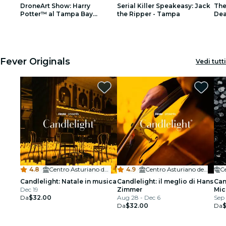
DroneArt Show: Harry
Serial Killer Speakeasy: Jack
The
Ristoranti
Potter™ al Tampa Bay
the Ripper - Tampa
Dea
Tournament Sportsplex
Tam
1
1
2
2
3
3
Cinema
Fever Originals
Vedi tutti
4.8
·
Centro Asturiano de Tampa
4.9
·
Centro Asturiano de Tampa
C
Candlelight: Natale in musica
Candlelight: il meglio di Hans
Can
Dec 19
Zimmer
Mic
Da
$32.00
Aug 28 - Dec 6
Sep 
Da
$32.00
Da