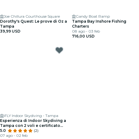
Joe Chillura Courthouse Square
Gandy Boat Ramp
Dorothy's Quest: Le prove di Oz a
Tampa Bay Inshore Fishing
Tampa
Charters
39,99 USD
08 ago - 03 feb
716,00 USD
iFLY Indoor Skydiving - Tampa
Esperienza di Indoor Skydiving a
Tampa con 2 voli e certificato
personalizzato
5.0
(2)
07 ago - 02 feb