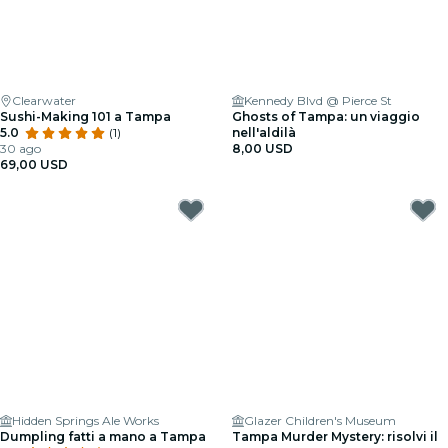
Clearwater
Kennedy Blvd @ Pierce St
Sushi-Making 101 a Tampa
Ghosts of Tampa: un viaggio
5.0
(1)
nell'aldilà
30 ago
8,00 USD
69,00 USD
Hidden Springs Ale Works
Glazer Children's Museum
Dumpling fatti a mano a Tampa
Tampa Murder Mystery: risolvi il