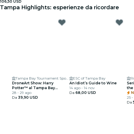
106,50 USD
Tampa Highlights: esperienze da ricordare
Tampa Bay Tournament Sportsplex
ESC of Tampa Bay
Ri
DroneArt Show: Harry
An Idiot’s Guide to Wine
Ser
Potter™ al Tampa Bay
14 ago - 14 nov
the
Tournament Sportsplex
28 - 29 ago
Da
68,00 USD
N
Da
39,90 USD
25 -
Da