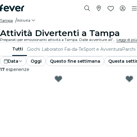
Tampa
Attività
Attività Divertenti a Tampa
Preparati per emozionanti attività a Tampa. Dalle avventure all'aperto alle esperienze culturali, scopri i modi migliori per sfruttare al massimo il tuo tempo.
Leggi di più
Tutti
Giochi
Laboratori Fai-da-Te
Sport e Avventura
Parchi 
Data
Oggi
Questo fine settimana
Questa sett
17
esperienze