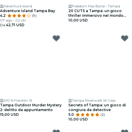
Adventure Island
Freedom Mas Band - Tampa
Adventure Island Tampa Bay
20 CUTS a Tampa: un gioco
4.2
(9)
thriller immersivo nel mondo
07 ago - 02 ott
reale
10,00 USD
Da
42,71 USD
410 N Franklin St
Tampa Riverwalk W Cass
Tampa Outdoor Murder Mystery
Secrets of Tampa: un gioco di
2: delitto da appuntamento
congiura da detective
15,00 USD
5.0
(2)
10,00 USD