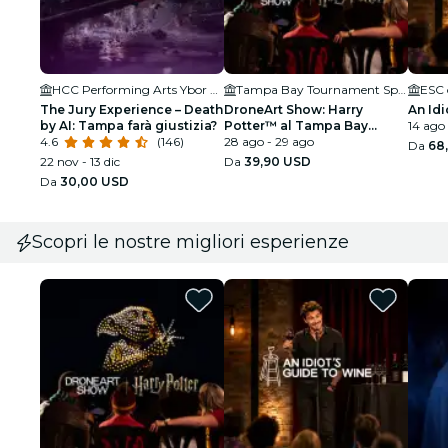
HCC Performing Arts Ybor City
Tampa Bay Tournament Sportsplex
ESC 
The Jury Experience – Death
DroneArt Show: Harry
An Idi
by AI: Tampa farà giustizia?
Potter™ al Tampa Bay
14 ago 
4.6
(146)
Tournament Sportsplex
28 ago - 29 ago
Da
68
22 nov - 13 dic
Da
39,90 USD
Da
30,00 USD
Scopri le nostre migliori esperienze