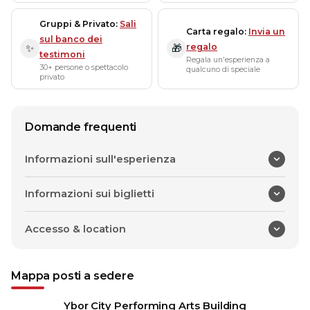
Gruppi & Privato
Sali
Carta regalo
Invia un
sul banco dei
regalo
✨
🎁
testimoni
Regala un'esperienza a
30+ persone o spettacolo
qualcuno di speciale
privato
Domande frequenti
Informazioni sull'esperienza
Informazioni sui biglietti
Accesso & location
Mappa posti a sedere
Ybor City Performing Arts Building