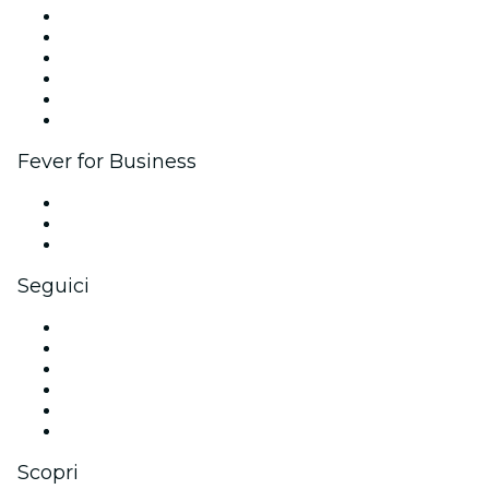
Gestisci il tuo evento
Pubblica il tuo evento
Eventi aziendali & benefit
Programma di affiliazione
Programma Ambassador e Influencer
Brand partnership
Fever for Business
Eventi privati e biglietti di gruppo
Benefit aziendali
Gift card e voucher aziendali
Seguici
Facebook
X (Twitter)
Instagram
TikTok
LinkedIn
Youtube
Scopri