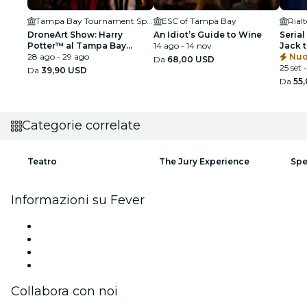
Tampa Bay Tournament Sportsplex
ESC of Tampa Bay
Rial
DroneArt Show: Harry
An Idiot’s Guide to Wine
Serial
Potter™ al Tampa Bay
14 ago - 14 nov
Jack 
Tournament Sportsplex
28 ago - 29 ago
Nuo
Da
68,00 USD
25 set 
Da
39,90 USD
Da
55
Categorie correlate
Teatro
The Jury Experience
Spe
Informazioni su Fever
Stampa
Unisciti al team
Carte regalo
Centro assistenza
Collabora con noi