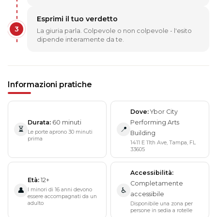
Esprimi il tuo verdetto
3
La giuria parla. Colpevole o non colpevole - l'esito
dipende interamente da te.
Informazioni pratiche
Dove
Ybor City
Durata
60 minuti
Performing Arts
⏳
📍
Le porte aprono 30 minuti
Building
prima
1411 E 11th Ave, Tampa, FL
33605
Accessibilità
Età
12+
Completamente
I minori di 16 anni devono
👤
♿
accessibile
essere accompagnati da un
adulto
Disponibile una zona per
persone in sedia a rotelle