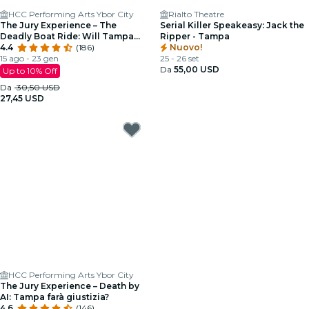
HCC Performing Arts Ybor City
Rialto Theatre
The Jury Experience – The
Serial Killer Speakeasy: Jack the
Deadly Boat Ride: Will Tampa
Ripper - Tampa
Deliver Justice?
4.4
(186)
Nuovo!
15 ago - 23 gen
25 - 26 set
Da
55,00 USD
Up to 10% Off
Da
30,50 USD
27,45 USD
HCC Performing Arts Ybor City
The Jury Experience – Death by
AI: Tampa farà giustizia?
4.6
(146)