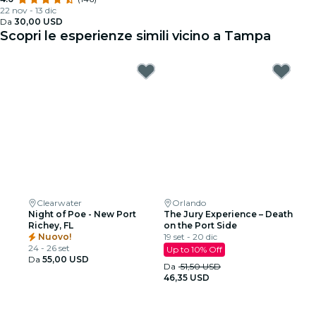
22 nov - 13 dic
Da
30,00 USD
Scopri le esperienze simili vicino a Tampa
Clearwater
Orlando
Night of Poe - New Port
The Jury Experience – Death
Richey, FL
on the Port Side
Nuovo!
19 set - 20 dic
24 - 26 set
Up to 10% Off
Da
55,00 USD
Da
51,50 USD
46,35 USD