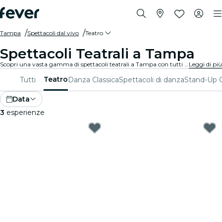
Tampa
Spettacoli dal vivo
Teatro
Spettacoli Teatrali a Tampa
Scopri una vasta gamma di spettacoli teatrali a Tampa con tutti i tipi di produzioni disponibili e trascorri una piacevole serata in ottima compagnia. Qualunque siano i tuoi gusti, sei sicuro di trovare uno spettacolo adatto a te.
Leggi di più
Teatro
Tutti
Danza Classica
Spettacoli di danza
Stand-Up
Data
3
esperienze