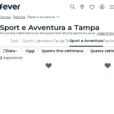
Tampa
Attività
Sport e Avventura
Sport e Avventura a Tampa
Fai correre l'adrenalina con entusiasmanti attività sportive e avventurose a Tampa. Che tu sia appassionato di escursionismo, arrampicata o sport estremi, siamo pronti a soddisfare le tue passioni.
Leggi di più
Sport e Avventura
Tutti
Giochi
Laboratori Fai-da-Te
Parchi
Data
Oggi
Questo fine settimana
Questa sett
2
esperienze