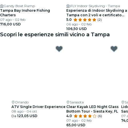
Gandy Boat Ramp
iFLY Indoor Skydiving - Tampa
Tampa Bay Inshore Fishing
Esperienza di Indoor Skydiving a
Charters
Tampa con 2 voli e certificato
07 ago - 02 feb
personalizzato
5.0
(2)
716,00 USD
06 ago - 02 feb
106,50 USD
Scopri le esperienze simili vicino a Tampa
Orlando
Sarasota
S
ATV Single Driver Experience
Clear Kayak LED Night Glass
Lid
08 ago - 04 ott
Bottom Tour - Siesta Key, FL
Sar
Da
123,05 USD
4.0
(6)
07 a
07 ago - 02 feb
74,
65,00 USD