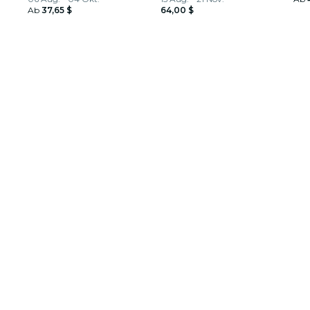
Ab
37,65 $
Citrus Club
64,00 $