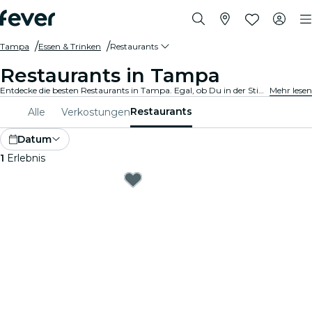
Tampa
Essen & Trinken
Restaurants
Restaurants in Tampa
Entdecke die besten Restaurants in Tampa. Egal, ob Du in der Stimmung für feines oder legeres Essen bist, wir haben für jeden Gaumen das perfekte Angebot.
Mehr lesen
Restaurants
Alle
Verkostungen
Datum
1
Erlebnis