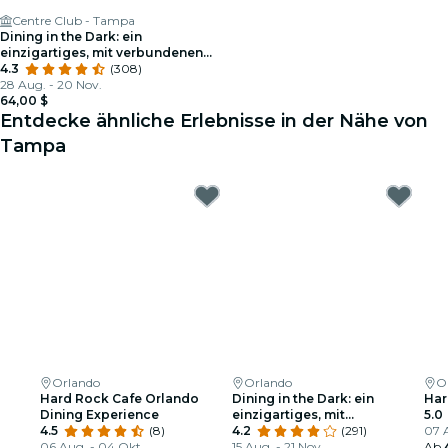
Centre Club - Tampa
Dining in the Dark: ein
einzigartiges, mit verbundenen
Augen im Centre Club
4.3
(308)
28 Aug. - 20 Nov.
64,00 $
Entdecke ähnliche Erlebnisse in der Nähe von
Tampa
Orlando
Orlando
O
Hard Rock Cafe Orlando
Dining in the Dark: ein
Har
Dining Experience
einzigartiges, mit
5.0
4.5
(8)
verbundenen Augen
4.2
(291)
07 
06 Aug. - 04 Okt.
erlebbares Dining-Event im
15 Aug. - 21 Nov.
Ab