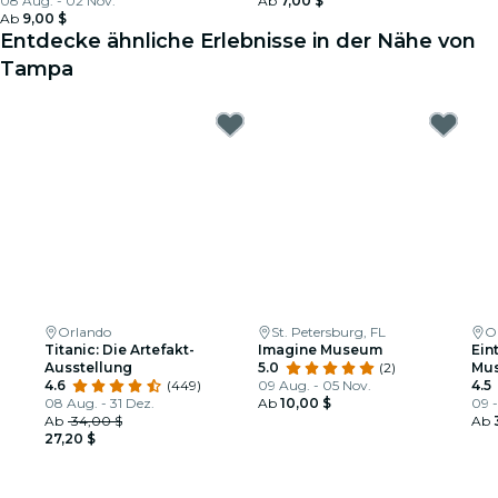
08 Aug. - 02 Nov.
Ab
7,00 $
Ab
9,00 $
Entdecke ähnliche Erlebnisse in der Nähe von
Tampa
Orlando
St. Petersburg, FL
O
Titanic: Die Artefakt-
Imagine Museum
Ein
Ausstellung
5.0
(2)
Mus
4.6
(449)
09 Aug. - 05 Nov.
4.5
08 Aug. - 31 Dez.
Ab
10,00 $
09 -
Ab
34,00 $
Ab
27,20 $