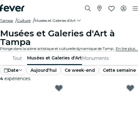
Tampa
Culture
Musées et Galeries d'Art
Musées et Galeries d'Art à
Tampa
Plonge dans la scène artistique et culturelle dynamique de Tampa en visitant des galeries d'art et des musées renommés. Découvre des collections et des expositions diverses qui t'inspirent et te captivent.
En lire plus...
Musées et Galeries d'Art
Tout
Monuments
Date
Aujourd'hui
Ce week-end
Cette semaine
4
expériences