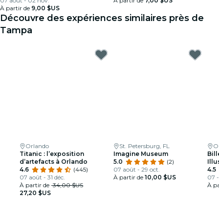
07 août - 02 nov.
À partir de
7,00 $US
À partir de
9,00 $US
Découvre des expériences similaires près de
Tampa
Orlando
St. Petersburg, FL
O
Titanic : l’exposition
Imagine Museum
Bil
d’artefacts à Orlando
5.0
(2)
Ill
4.6
(445)
07 août - 29 oct.
4.5
07 août - 31 déc.
À partir de
10,00 $US
07 -
À partir de
34,00 $US
À pa
27,20 $US